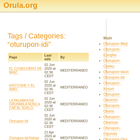
Orula.org
Tags / Categories:
Main
“oturupon-idi”
Oturupon-Meji
Oturupon-
Ejiogbe
Last
Page
By
edit
Oturupon-
02 Jun
Oyeku
EL COSECHERO DE
2020 at
MEDITERRANEO
Oturupon-Iwori
MAIZ.
02:36
CEDT
Oturupon-Idi
02 Jun
Oturupon-
KINTOSHE Y EL
2020 at
MEDITERRANEO
Irosun
AWO.
02:36
CEDT
Oturupon-
02 Jun
Owonrin
LA PALABRA DE
2020 at
ORUNMILA NUNCA
MEDITERRANEO
Oturupon-
02:36
CAE AL SUELO.
CEDT
Obara
02 Jun
Oturupon-
2020 at
Oturupon-Idi
MEDITERRANEO
Okanran
02:36
CEDT
Oturupon-
21 Apr
Ogunda
2020 at
Oturupon-idi:Refran
MEDITERRANEO
Oturupon-Osa
22:39