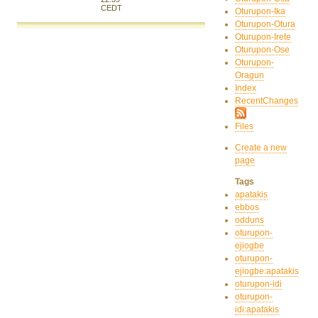
CEDT
Oturupon-Ika
Oturupon-Otura
Oturupon-Irete
Oturupon-Ose
Oturupon-
Oragun
Index
RecentChanges
Files
Create a new
page
Tags
apatakis
ebbos
odduns
oturupon-
ejiogbe
oturupon-
ejiogbe:apatakis
oturupon-idi
oturupon-
idi:apatakis