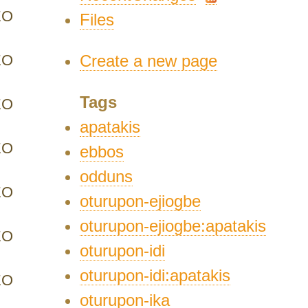
EO
Files
EO
Create a new page
Tags
EO
apatakis
EO
ebbos
odduns
EO
oturupon-ejiogbe
oturupon-ejiogbe:apatakis
EO
oturupon-idi
oturupon-idi:apatakis
EO
oturupon-ika