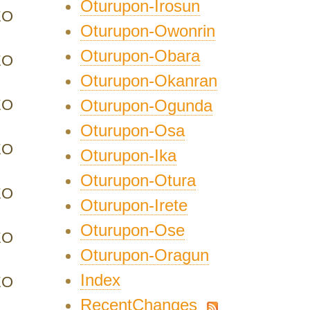
Oturupon-Irosun
EO
Oturupon-Owonrin
Oturupon-Obara
EO
Oturupon-Okanran
EO
Oturupon-Ogunda
Oturupon-Osa
EO
Oturupon-Ika
Oturupon-Otura
EO
Oturupon-Irete
Oturupon-Ose
EO
Oturupon-Oragun
Index
EO
RecentChanges