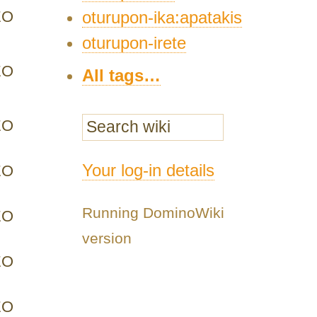
EO
oturupon-ika:apatakis
oturupon-irete
EO
All tags…
EO
Your log-in details
EO
Running DominoWiki
EO
version
EO
EO