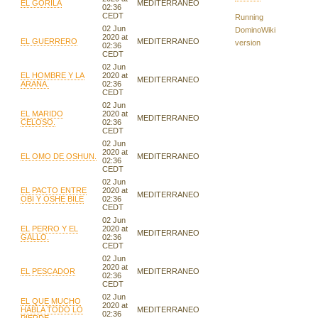
EL GORILA
MEDITERRANEO
02:36
CEDT
Running
02 Jun
DominoWiki
2020 at
EL GUERRERO
MEDITERRANEO
version
02:36
CEDT
02 Jun
EL HOMBRE Y LA
2020 at
MEDITERRANEO
ARAÑA.
02:36
CEDT
02 Jun
EL MARIDO
2020 at
MEDITERRANEO
CELOSO.
02:36
CEDT
02 Jun
2020 at
EL OMO DE OSHUN.
MEDITERRANEO
02:36
CEDT
02 Jun
EL PACTO ENTRE
2020 at
MEDITERRANEO
OBI Y OSHE BILE
02:36
CEDT
02 Jun
EL PERRO Y EL
2020 at
MEDITERRANEO
GALLO.
02:36
CEDT
02 Jun
2020 at
EL PESCADOR
MEDITERRANEO
02:36
CEDT
02 Jun
EL QUE MUCHO
2020 at
HABLA TODO LO
MEDITERRANEO
02:36