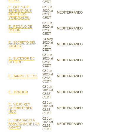
PIERDE
CEDT
EL QUE SABE
02 Jun
ESPERAR QUE
2020 at
MEDITERRANEO
PASEN LOS
02:36
VENDAVALES.
CEDT
02 Jun
EL REGALO DE
2020 at
MEDITERRANEO
OSHUN
02:36
CEDT
24 May
EL SECRETO DEL
2020 at
MEDITERRANEO
JAGUEY.
23:18
CEDT
02 Jun
EL SUCESOR DE
2020 at
MEDITERRANEO
OLOFIN.
02:36
CEDT
02 Jun
2020 at
EL TARRO DE EYO
MEDITERRANEO
02:36
CEDT
02 Jun
2020 at
EL TRAIDOR
MEDITERRANEO
02:36
CEDT
02 Jun
EL VIEJO REY
2020 at
QUERIA TENER
MEDITERRANEO
02:36
HIJO
CEDT
02 Jun
ELEGBA SALVO A
2020 at
BABA DOMA DE LOS
MEDITERRANEO
02:36
ARAYES
CEDT