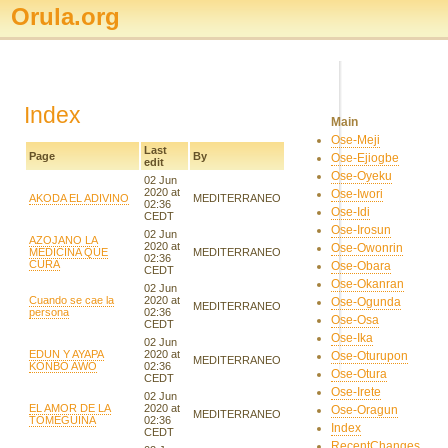
Orula.org
Index
Main
Ose-Meji
Last
Page
By
Ose-Ejiogbe
edit
Ose-Oyeku
02 Jun
2020 at
Ose-Iwori
AKODA EL ADIVINO
MEDITERRANEO
02:36
Ose-Idi
CEDT
Ose-Irosun
02 Jun
AZOJANO LA
2020 at
Ose-Owonrin
MEDICINA QUE
MEDITERRANEO
02:36
CURA
Ose-Obara
CEDT
Ose-Okanran
02 Jun
Cuando se cae la
2020 at
Ose-Ogunda
MEDITERRANEO
persona
02:36
Ose-Osa
CEDT
Ose-Ika
02 Jun
EDUN Y AYAPA
2020 at
Ose-Oturupon
MEDITERRANEO
KONBO AWO
02:36
Ose-Otura
CEDT
Ose-Irete
02 Jun
EL AMOR DE LA
2020 at
Ose-Oragun
MEDITERRANEO
TOMEGUINA
02:36
Index
CEDT
RecentChanges