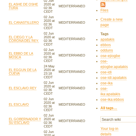
02 Jun
EL ASHE DE OSHE
2020 at
MEDITERRANEO
TURA
02:36
Files
CEDT
02 Jun
Create a new
2020 at
EL CANASTILLERO
MEDITERRANEO
02:36
page
CEDT
02 Jun
Tags
EL CIEGO Y LA
2020 at
MEDITERRANEO
apatakis
CORONA DEL REY.
02:36
CEDT
ebbos
02 Jun
odduns
EL EBBO DE LA
2020 at
MEDITERRANEO
ose-ejiogbe
MOSCA
02:36
CEDT
ose-
24 May
ejiogbe:apatakis
EL EGGUN DE LA
2020 at
MEDITERRANEO
ose-idi
CUEVA
23:18
CEDT
ose-idi:apatakis
02 Jun
ose-ika
2020 at
EL ESCLAVO REY
MEDITERRANEO
ose-
02:36
CEDT
ika:apatakis
02 Jun
ose-ika:ebbos
2020 at
EL ESCLAVO
MEDITERRANEO
02:36
All tags…
CEDT
02 Jun
EL GOBERNADOR Y
2020 at
MEDITERRANEO
SU ESCLAVO
02:36
CEDT
Your log-in
02 Jun
details
2020 at