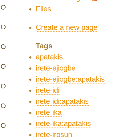
EO
Files
EO
Create a new page
Tags
EO
apatakis
EO
irete-ejiogbe
irete-ejiogbe:apatakis
EO
irete-idi
irete-idi:apatakis
EO
irete-ika
irete-ika:apatakis
EO
irete-irosun