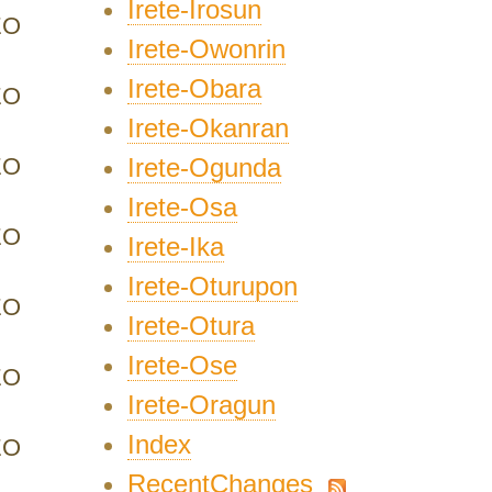
Irete-Irosun
EO
Irete-Owonrin
Irete-Obara
EO
Irete-Okanran
EO
Irete-Ogunda
Irete-Osa
EO
Irete-Ika
Irete-Oturupon
EO
Irete-Otura
Irete-Ose
EO
Irete-Oragun
Index
EO
RecentChanges