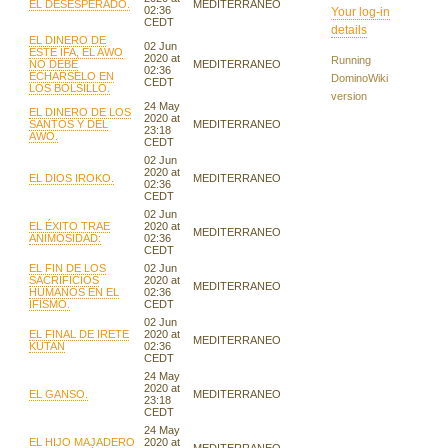
EL DESESPERADO.
MEDITERRANEO
02:36
Your log-in
CEDT
details
EL DINERO DE
02 Jun
ESTE IFA, EL AWO
2020 at
Running
NO DEBE
MEDITERRANEO
02:36
ECHARSELO EN
DominoWiki
CEDT
LOS BOLSILLO.
version
24 May
EL DINERO DE LOS
2020 at
SANTOS Y DEL
MEDITERRANEO
23:18
AWO.
CEDT
02 Jun
2020 at
EL DIOS IROKO.
MEDITERRANEO
02:36
CEDT
02 Jun
EL ÉXITO TRAE
2020 at
MEDITERRANEO
ANIMOSIDAD:
02:36
CEDT
EL FIN DE LOS
02 Jun
SACRIFICIOS
2020 at
MEDITERRANEO
HUMANOS EN EL
02:36
IFISMO.
CEDT
02 Jun
EL FINAL DE IRETE
2020 at
MEDITERRANEO
KUTAN
02:36
CEDT
24 May
2020 at
EL GANSO.
MEDITERRANEO
23:18
CEDT
24 May
EL HIJO MAJADERO
2020 at