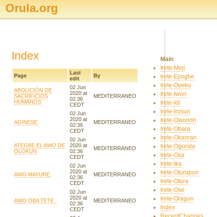
Orula.org
Index
Main
Irete-Meji
Last
Page
By
Irete-Ejiogbe
edit
Irete-Oyeku
02 Jun
ABOLICIÓN DE
2020 at
Irete-Iwori
SACRIFICIOS
MEDITERRANEO
02:36
HUMANOS
Irete-Idi
CEDT
Irete-Irosun
02 Jun
2020 at
Irete-Owonrin
AGINESE.
MEDITERRANEO
02:36
Irete-Obara
CEDT
Irete-Okanran
02 Jun
ATEGBE EL AWO DE
2020 at
Irete-Ogunda
MEDITERRANEO
OLOKUN
02:36
Irete-Osa
CEDT
Irete-Ika
02 Jun
2020 at
Irete-Oturupon
AWO MAYURE.
MEDITERRANEO
02:36
Irete-Otura
CEDT
Irete-Ose
02 Jun
2020 at
Irete-Oragun
AWO OBA TETE .
MEDITERRANEO
02:36
Index
CEDT
RecentChanges