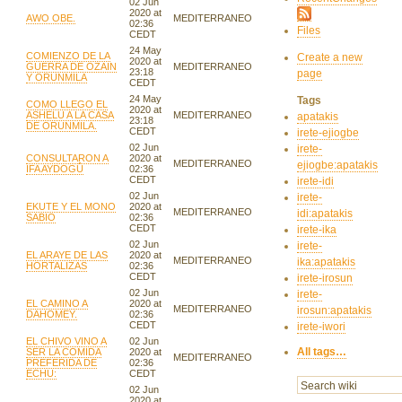
02 Jun
2020 at
AWO OBE.
MEDITERRANEO
02:36
Files
CEDT
24 May
COMIENZO DE LA
Create a new
2020 at
GUERRA DE OZAIN
MEDITERRANEO
23:18
page
Y ORUNMILA
CEDT
24 May
Tags
COMO LLEGO EL
2020 at
ASHELU A LA CASA
MEDITERRANEO
apatakis
23:18
DE ORUNMILA.
CEDT
irete-ejiogbe
02 Jun
irete-
CONSULTARON A
2020 at
MEDITERRANEO
ejiogbe:apatakis
IFA AYDOGÛ
02:36
CEDT
irete-idi
02 Jun
irete-
EKUTE Y EL MONO
2020 at
MEDITERRANEO
idi:apatakis
SABIO
02:36
CEDT
irete-ika
02 Jun
irete-
EL ARAYE DE LAS
2020 at
MEDITERRANEO
ika:apatakis
HORTALIZAS
02:36
CEDT
irete-irosun
02 Jun
irete-
EL CAMINO A
2020 at
MEDITERRANEO
irosun:apatakis
DAHOMEY.
02:36
CEDT
irete-iwori
EL CHIVO VINO A
02 Jun
All tags…
SER LA COMIDA
2020 at
MEDITERRANEO
PREFERIDA DE
02:36
ECHU:
CEDT
02 Jun
2020 at