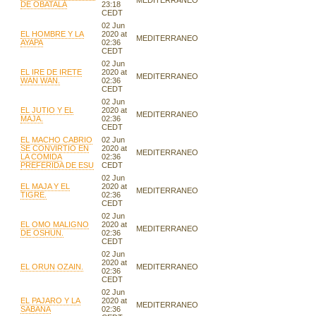
MEDITERRANEO
DE OBATALÁ
23:18
CEDT
02 Jun
EL HOMBRE Y LA
2020 at
MEDITERRANEO
AYAPA
02:36
CEDT
02 Jun
EL IRE DE IRETE
2020 at
MEDITERRANEO
WAN WAN.
02:36
CEDT
02 Jun
EL JUTIO Y EL
2020 at
MEDITERRANEO
MAJA.
02:36
CEDT
EL MACHO CABRIO
02 Jun
SE CONVIRTIO EN
2020 at
MEDITERRANEO
LA COMIDA
02:36
PREFERIDA DE ESU
CEDT
02 Jun
EL MAJA Y EL
2020 at
MEDITERRANEO
TIGRE.
02:36
CEDT
02 Jun
EL OMO MALIGNO
2020 at
MEDITERRANEO
DE OSHUN.
02:36
CEDT
02 Jun
2020 at
EL ORUN OZAIN.
MEDITERRANEO
02:36
CEDT
02 Jun
EL PAJARO Y LA
2020 at
MEDITERRANEO
SABANA
02:36