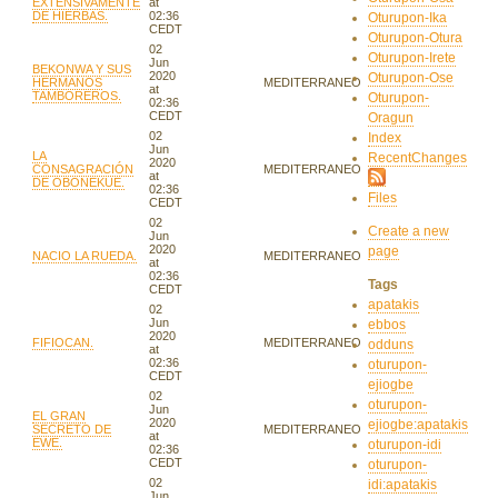
EXTENSIVAMENTE
at
DE HIERBAS.
02:36
Oturupon-Ika
CEDT
Oturupon-Otura
02
Oturupon-Irete
Jun
BEKONWA Y SUS
2020
Oturupon-Ose
HERMANOS
MEDITERRANEO
at
TAMBOREROS.
Oturupon-
02:36
CEDT
Oragun
02
Index
Jun
LA
RecentChanges
2020
CONSAGRACIÓN
MEDITERRANEO
at
DE OBONEKUE.
02:36
Files
CEDT
02
Create a new
Jun
2020
page
NACIO LA RUEDA.
MEDITERRANEO
at
02:36
Tags
CEDT
apatakis
02
Jun
ebbos
2020
FIFIOCAN.
MEDITERRANEO
odduns
at
02:36
oturupon-
CEDT
ejiogbe
02
oturupon-
Jun
EL GRAN
2020
ejiogbe:apatakis
SECRETO DE
MEDITERRANEO
at
EWE.
oturupon-idi
02:36
CEDT
oturupon-
02
idi:apatakis
Jun