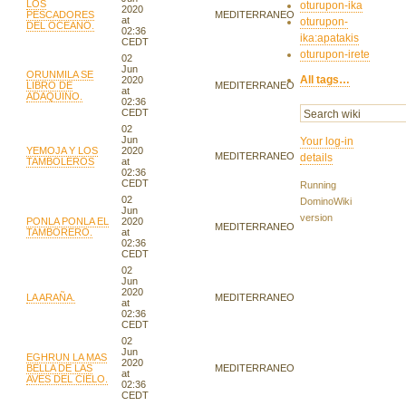
LOS
oturupon-ika
2020
PESCADORES
MEDITERRANEO
at
oturupon-
DEL OCEANO.
02:36
ika:apatakis
CEDT
oturupon-irete
02
Jun
ORUNMILA SE
All tags…
2020
LIBRO DE
MEDITERRANEO
at
ADAQUINO.
02:36
CEDT
02
Jun
Your log-in
YEMOJA Y LOS
2020
MEDITERRANEO
details
TAMBOLEROS
at
02:36
CEDT
Running
02
DominoWiki
Jun
version
PONLA PONLA EL
2020
MEDITERRANEO
TAMBORERO.
at
02:36
CEDT
02
Jun
2020
LA ARAÑA.
MEDITERRANEO
at
02:36
CEDT
02
Jun
EGHRUN LA MAS
2020
BELLA DE LAS
MEDITERRANEO
at
AVES DEL CIELO.
02:36
CEDT