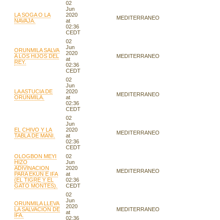
02
Jun
LA SOGA O LA
2020
MEDITERRANEO
NAVAJA.
at
02:36
CEDT
02
Jun
ORUNMILA SALVA
2020
A LOS HIJOS DEL
MEDITERRANEO
at
REY.
02:36
CEDT
02
Jun
LA ASTUCIA DE
2020
MEDITERRANEO
ORUNMILA.
at
02:36
CEDT
02
Jun
EL CHIVO Y LA
2020
MEDITERRANEO
TABLA DE MANI.
at
02:36
CEDT
OLOGBON MEYI
02
HIZO
Jun
ADIVINACION
2020
MEDITERRANEO
PARA EKUN E IFA
at
(EL TIGRE Y EL
02:36
GATO MONTES).
CEDT
02
Jun
ORUNMILA LLEVA
2020
LA SALVACION DE
MEDITERRANEO
at
IFA.
02:36