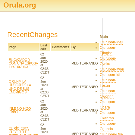
Orula.org
RecentChanges
Main
Oturupon-Meji
Last
Page
Comments
By
Oturupon-
edit
Ejiogbe
02
Jun
Oturupon-
EL CAZADOR
2020
CON UNA ESPOSA
MEDITERRANEO
Oyeku
at
TESTARUDA.
02:36
Oturupon-Iwori
CEDT
Oturupon-Idi
02
Oturupon-
ORUNMILA
Jun
DESCUBRIO A
2020
Irosun
MEDITERRANEO
UNO DE SUS
at
Oturupon-
ENEMIGOS
02:36
CEDT
Owonrin
02
Oturupon-
Jun
Obara
INLE NO HIZO
2020
MEDITERRANEO
EBBO.
at
Oturupon-
02:36
Okanran
CEDT
Oturupon-
02
EL RÍO ESTA
Jun
Ogunda
CUBIERTO
2020
MEDITERRANEO
Oturupon-Osa