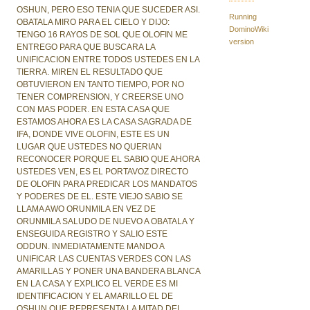
OSHUN, PERO ESO TENIA QUE SUCEDER ASI.
Running
OBATALA MIRO PARA EL CIELO Y DIJO:
DominoWiki
TENGO 16 RAYOS DE SOL QUE OLOFIN ME
version
ENTREGO PARA QUE BUSCARA LA
UNIFICACION ENTRE TODOS USTEDES EN LA
TIERRA. MIREN EL RESULTADO QUE
OBTUVIERON EN TANTO TIEMPO, POR NO
TENER COMPRENSION, Y CREERSE UNO
CON MAS PODER. EN ESTA CASA QUE
ESTAMOS AHORA ES LA CASA SAGRADA DE
IFA, DONDE VIVE OLOFIN, ESTE ES UN
LUGAR QUE USTEDES NO QUERIAN
RECONOCER PORQUE EL SABIO QUE AHORA
USTEDES VEN, ES EL PORTAVOZ DIRECTO
DE OLOFIN PARA PREDICAR LOS MANDATOS
Y PODERES DE EL. ESTE VIEJO SABIO SE
LLAMA AWO ORUNMILA EN VEZ DE
ORUNMILA SALUDO DE NUEVO A OBATALA Y
ENSEGUIDA REGISTRO Y SALIO ESTE
ODDUN. INMEDIATAMENTE MANDO A
UNIFICAR LAS CUENTAS VERDES CON LAS
AMARILLAS Y PONER UNA BANDERA BLANCA
EN LA CASA Y EXPLICO EL VERDE ES MI
IDENTIFICACION Y EL AMARILLO EL DE
OSHUN QUE REPRESENTA LA MITAD DEL