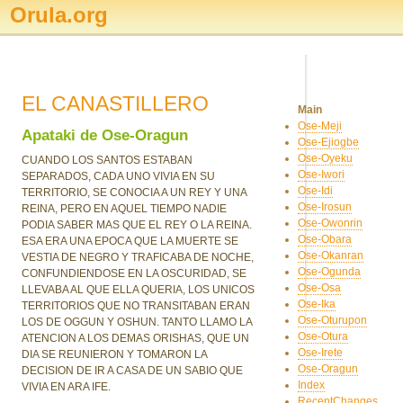
Orula.org
EL CANASTILLERO
Main
Ose-Meji
Apataki de Ose-Oragun
Ose-Ejiogbe
Ose-Oyeku
CUANDO LOS SANTOS ESTABAN
Ose-Iwori
SEPARADOS, CADA UNO VIVIA EN SU
Ose-Idi
TERRITORIO, SE CONOCIA A UN REY Y UNA
Ose-Irosun
REINA, PERO EN AQUEL TIEMPO NADIE
Ose-Owonrin
PODIA SABER MAS QUE EL REY O LA REINA.
Ose-Obara
ESA ERA UNA EPOCA QUE LA MUERTE SE
Ose-Okanran
VESTIA DE NEGRO Y TRAFICABA DE NOCHE,
Ose-Ogunda
CONFUNDIENDOSE EN LA OSCURIDAD, SE
Ose-Osa
LLEVABA AL QUE ELLA QUERIA, LOS UNICOS
Ose-Ika
TERRITORIOS QUE NO TRANSITABAN ERAN
Ose-Oturupon
LOS DE OGGUN Y OSHUN. TANTO LLAMO LA
Ose-Otura
ATENCION A LOS DEMAS ORISHAS, QUE UN
Ose-Irete
DIA SE REUNIERON Y TOMARON LA
Ose-Oragun
DECISION DE IR A CASA DE UN SABIO QUE
Index
VIVIA EN ARA IFE.
RecentChanges