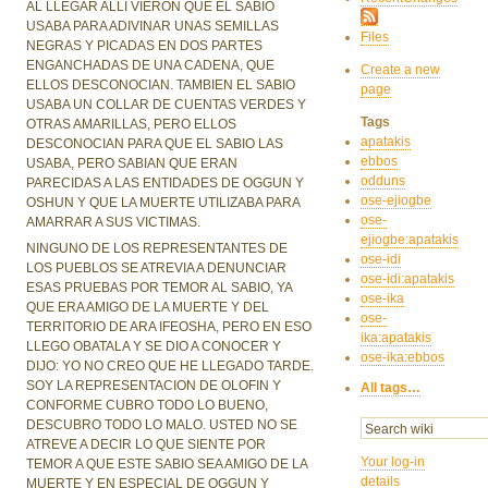
AL LLEGAR ALLI VIERON QUE EL SABIO
USABA PARA ADIVINAR UNAS SEMILLAS
Files
NEGRAS Y PICADAS EN DOS PARTES
ENGANCHADAS DE UNA CADENA, QUE
Create a new
ELLOS DESCONOCIAN. TAMBIEN EL SABIO
page
USABA UN COLLAR DE CUENTAS VERDES Y
Tags
OTRAS AMARILLAS, PERO ELLOS
apatakis
DESCONOCIAN PARA QUE EL SABIO LAS
ebbos
USABA, PERO SABIAN QUE ERAN
odduns
PARECIDAS A LAS ENTIDADES DE OGGUN Y
ose-ejiogbe
OSHUN Y QUE LA MUERTE UTILIZABA PARA
ose-
AMARRAR A SUS VICTIMAS.
ejiogbe:apatakis
NINGUNO DE LOS REPRESENTANTES DE
ose-idi
LOS PUEBLOS SE ATREVIA A DENUNCIAR
ose-idi:apatakis
ESAS PRUEBAS POR TEMOR AL SABIO, YA
ose-ika
QUE ERA AMIGO DE LA MUERTE Y DEL
ose-
TERRITORIO DE ARA IFEOSHA, PERO EN ESO
ika:apatakis
LLEGO OBATALA Y SE DIO A CONOCER Y
ose-ika:ebbos
DIJO: YO NO CREO QUE HE LLEGADO TARDE.
SOY LA REPRESENTACION DE OLOFIN Y
All tags…
CONFORME CUBRO TODO LO BUENO,
DESCUBRO TODO LO MALO. USTED NO SE
ATREVE A DECIR LO QUE SIENTE POR
Your log-in
TEMOR A QUE ESTE SABIO SEA AMIGO DE LA
details
MUERTE Y EN ESPECIAL DE OGGUN Y