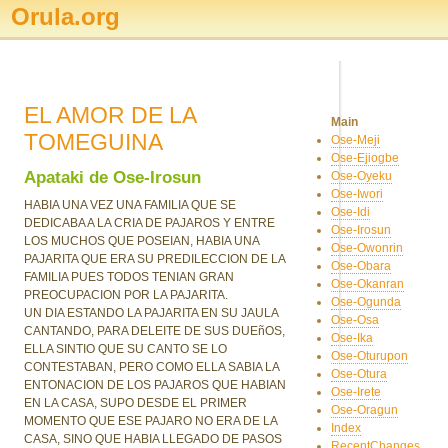
Orula.org
EL AMOR DE LA
Main
TOMEGUINA
Ose-Meji
Ose-Ejiogbe
Apataki de Ose-Irosun
Ose-Oyeku
Ose-Iwori
HABIA UNA VEZ UNA FAMILIA QUE SE
Ose-Idi
DEDICABA A LA CRIA DE PAJAROS Y ENTRE
Ose-Irosun
LOS MUCHOS QUE POSEIAN, HABIA UNA
Ose-Owonrin
PAJARITA QUE ERA SU PREDILECCION DE LA
Ose-Obara
FAMILIA PUES TODOS TENIAN GRAN
Ose-Okanran
PREOCUPACION POR LA PAJARITA.
Ose-Ogunda
UN DIA ESTANDO LA PAJARITA EN SU JAULA
Ose-Osa
CANTANDO, PARA DELEITE DE SUS DUEñOS,
Ose-Ika
ELLA SINTIO QUE SU CANTO SE LO
Ose-Oturupon
CONTESTABAN, PERO COMO ELLA SABIA LA
Ose-Otura
ENTONACION DE LOS PAJAROS QUE HABIAN
Ose-Irete
EN LA CASA, SUPO DESDE EL PRIMER
Ose-Oragun
MOMENTO QUE ESE PAJARO NO ERA DE LA
Index
CASA, SINO QUE HABIA LLEGADO DE PASOS
RecentChanges