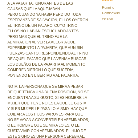
A LA PAJARITA, IGNORANTES DE LAS
Running
CAUSAS QUE LA AQUEJABAN.
DominoWiki
PERO CUANDO YA HABIA PERDIDO TODA
version
ESPERANZA DE SALVACION, ELLOS OYERON
EL TRINO DE UN PAJARO, CUYO TRINO
ELLOS NO HABIAN ESCUCHADO ANTES.
PERO MAS QUE EL TRINO FUE LA
ADMIRACION AL VER LA ALEGRIA QUE
EXPERIMENTO LA PAJARITA, QUE AUN SIN
FUERZAS CANTO, RESPONDIENDO AL TRINO
DE AQUEL PAJARO QUE LA VENIA A BUSCAR.
LOS DUEñOS DE LA PAJARITA AL MOMENTO
COMPRENDIERON LO QUE SUCEDIA,
PONIENDO EN LIBERTAD A AL PAJARITA.
NOTA: LA PERSONA QUE SE MIRA A PESAR
DE QUE TENGA UNA BUENA POSICION, NO SE
ENCUENTRA A SU GUSTO, SI ES HOMBRE LA
MUJER QUE TIENE NO ES LA QUE LE GUSTA
Y SI ES MUJER LE PASA LO MISMO. HAY QUE
CUIDAR A LOS HIJOS VARONES PARA QUE
NO SE VAYAN A CONVERTIR EN AFEMINADOS,
O EL HOMBRE QUE SE MIRA LO ES, O LE
GUSTA VIVIR CON AFEMINADOS. EL HIJO DE
ESTE SIGNO ES UNA PERSONA CEREBRAL.