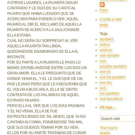
A OTROS LUGARES, LA PAJARITA SIGUIO
CANTANDO Y LE DIJO EN SU CANTO AL
Files
PAJARO QUE HABIA LLEGADO QUE SE
ACERCARA PARA PODERLO VER, AQUEL
Create a new
PAJARO AL OIR EL RECLAMO DE AQUELLA
page
PAJARITA SE ACERCO A LA JAULA DONDE
Tags
ELLA ESTABA.
apatakis
CUAL NO SERIA SU SORPRESA? AL VER
ebbos
AQUELLA PAJARITA TAN LINDA,
odduns
QUEDANDOSE ENAMORADO DE ELLA AL
ose-ejiogbe
INSTANTE.
ose-
POR SU PARTE A LA PAJARITA LE PASO LO
ejiogbe:apatakis
MISMO, ENTABLANDOSE ENTRE LOS DOS UN
ose-idi
GRAN AMOR: ELLA LE PREGUNTO QUE DE
ose-idi:apatakis
DONDE VENIA EL, Y EL LE DIJO QUE DE UN
ose-ika
PAIS LEJANO PERO QUE LE ASEGURABA QUE
ose-
EL VOLVIA A BUSCARLA, ELLA SE SINTIO
ika:apatakis
CONTENTA DE LAS PALABRAS DE AQUEL
ose-ika:ebbos
EXTRAñO PAJARO.
PERO ELLA AL VER QUE LOS DIAS PASABAN
All tags…
Y EL NO VENIA, ELLA SE FUE
ENTRISTECIENDO DE TAL MODO, QUE YA NO
CANTABA NI COMIA, PONIENDOSE TAN MAL
QUE SUS DUEñOS TEMIAN POR SU VIDA,
Your log-in
ELLOS POR SU PARTE TRATABAN DE CURAR
details