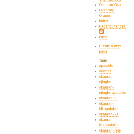
Okanran-Ose
Okanran-
Oragun
Index
RecentChanges
Files
Create a new
page
Tags
apatakis
odduns
okanran-
ejiogbe
okanran-
ejiogbe:apatakis
okanran-idi
okanran-
idi:apatakis
okanran-ika
okanran-
ika:apatakis
okanran-irete