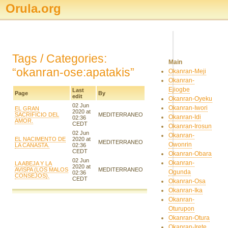
Orula.org
Tags / Categories:
Main
“okanran-ose:apatakis”
Okanran-Meji
Okanran-
Ejiogbe
Last
Page
By
edit
Okanran-Oyeku
02 Jun
Okanran-Iwori
EL GRAN
2020 at
SACRIFICIO DEL
MEDITERRANEO
Okanran-Idi
02:36
AMOR.
CEDT
Okanran-Irosun
02 Jun
Okanran-
EL NACIMENTO DE
2020 at
MEDITERRANEO
Owonrin
LA CANASTA.
02:36
CEDT
Okanran-Obara
02 Jun
Okanran-
LA ABEJA Y LA
2020 at
AVISPA (LOS MALOS
MEDITERRANEO
Ogunda
02:36
CONSEJOS).
CEDT
Okanran-Osa
Okanran-Ika
Okanran-
Oturupon
Okanran-Otura
Okanran-Irete