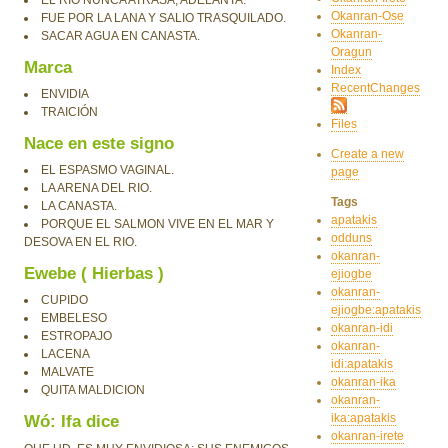
EL RIO NUNCA ATRASA, ADELANTA.
Okanran-Ose
FUE POR LA LANA Y SALIO TRASQUILADO.
Okanran-
SACAR AGUA EN CANASTA.
Oragun
Marca
Index
RecentChanges
ENVIDIA
TRAICIÓN
Files
Nace en este signo
Create a new
EL ESPASMO VAGINAL.
page
LA ARENA DEL RIO.
Tags
LA CANASTA.
apatakis
PORQUE EL SALMON VIVE EN EL MAR Y
odduns
DESOVA EN EL RIO.
okanran-
Ewebe ( Hierbas )
ejiogbe
okanran-
CUPIDO
ejiogbe:apatakis
EMBELESO
okanran-idi
ESTROPAJO
okanran-
LACENA
idi:apatakis
MALVATE
okanran-ika
QUITA MALDICION
okanran-
ika:apatakis
Wó: Ifa dice
okanran-irete