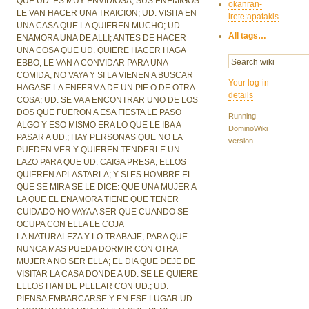
QUE UD. ES MUY ENVIDIOSA; SUS ENEMIGOS
okanran-
LE VAN HACER UNA TRAICION; UD. VISITA EN
irete:apatakis
UNA CASA QUE LA QUIEREN MUCHO; UD.
All tags…
ENAMORA UNA DE ALLI; ANTES DE HACER
UNA COSA QUE UD. QUIERE HACER HAGA
EBBO, LE VAN A CONVIDAR PARA UNA
COMIDA, NO VAYA Y SI LA VIENEN A BUSCAR
Your log-in
HAGASE LA ENFERMA DE UN PIE O DE OTRA
details
COSA; UD. SE VA A ENCONTRAR UNO DE LOS
DOS QUE FUERON A ESA FIESTA LE PASO
Running
ALGO Y ESO MISMO ERA LO QUE LE IBA A
DominoWiki
PASAR A UD.; HAY PERSONAS QUE NO LA
version
PUEDEN VER Y QUIEREN TENDERLE UN
LAZO PARA QUE UD. CAIGA PRESA, ELLOS
QUIEREN APLASTARLA; Y SI ES HOMBRE EL
QUE SE MIRA SE LE DICE: QUE UNA MUJER A
LA QUE EL ENAMORA TIENE QUE TENER
CUIDADO NO VAYA A SER QUE CUANDO SE
OCUPA CON ELLA LE COJA
LA NATURALEZA Y LO TRABAJE, PARA QUE
NUNCA MAS PUEDA DORMIR CON OTRA
MUJER A NO SER ELLA; EL DIA QUE DEJE DE
VISITAR LA CASA DONDE A UD. SE LE QUIERE
ELLOS HAN DE PELEAR CON UD.; UD.
PIENSA EMBARCARSE Y EN ESE LUGAR UD.