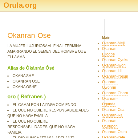
Orula.org
Okanran-Ose
Main
Okanran-Meji
LA MUJER LUJURIOSA AL FINAL TERMINA
Okanran-
AMARRANDO EL SEMEN DEL HOMBRE QUE
Ejiogbe
ELLA AMA
Okanran-Oyeku
Okanran-Iwori
Alias de Òkànràn Òsé
Okanran-Idi
OKANA SHE
Okanran-Irosun
OKANRAN OSE
Okanran-
OKANA OSHE
Owonrin
Okanran-Obara
ọrọ ( Refranes )
Okanran-
Ogunda
EL CAMALEON LA PAGA COMIENDO.
Okanran-Osa
EL QUE NO QUIERE RESPONSABILIDADES
Okanran-Ika
QUE NO HAGA FAMILIA.
Okanran-
EL QUE NO QUIERE
Oturupon
RESPONSABILIDADES, QUE NO HAGA
Okanran-Otura
FAMILIA.
Okanran-Irete