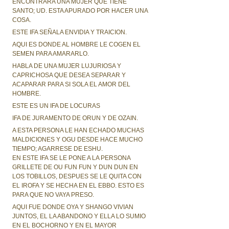
ENCONTRARA UNA MUJER QUE TIENE
SANTO; UD. ESTA APURADO POR HACER UNA
COSA.
ESTE IFA SEÑALA ENVIDIA Y TRAICION.
AQUI ES DONDE AL HOMBRE LE COGEN EL
SEMEN PARA AMARARLO.
HABLA DE UNA MUJER LUJURIOSA Y
CAPRICHOSA QUE DESEA SEPARAR Y
ACAPARAR PARA SI SOLA EL AMOR DEL
HOMBRE.
ESTE ES UN IFA DE LOCURAS
IFA DE JURAMENTO DE ORUN Y DE OZAIN.
A ESTA PERSONA LE HAN ECHADO MUCHAS
MALDICIONES Y OGU DESDE HACE MUCHO
TIEMPO; AGARRESE DE ESHU.
EN ESTE IFA SE LE PONE A LA PERSONA
GRILLETE DE OU FUN FUN Y DUN DUN EN
LOS TOBILLOS, DESPUES SE LE QUITA CON
EL IROFA Y SE HECHA EN EL EBBO. ESTO ES
PARA QUE NO VAYA PRESO.
AQUI FUE DONDE OYA Y SHANGO VIVIAN
JUNTOS, EL LA ABANDONO Y ELLA LO SUMIO
EN EL BOCHORNO Y EN EL MAYOR