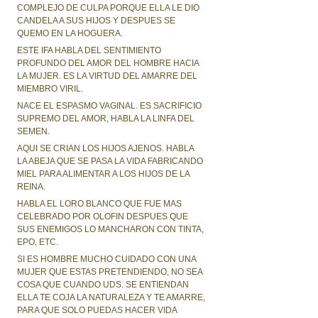
COMPLEJO DE CULPA PORQUE ELLA LE DIO
CANDELA A SUS HIJOS Y DESPUES SE
QUEMO EN LA HOGUERA.
ESTE IFA HABLA DEL SENTIMIENTO
PROFUNDO DEL AMOR DEL HOMBRE HACIA
LA MUJER. ES LA VIRTUD DEL AMARRE DEL
MIEMBRO VIRIL.
NACE EL ESPASMO VAGINAL. ES SACRIFICIO
SUPREMO DEL AMOR, HABLA LA LINFA DEL
SEMEN.
AQUI SE CRIAN LOS HIJOS AJENOS. HABLA
LA ABEJA QUE SE PASA LA VIDA FABRICANDO
MIEL PARA ALIMENTAR A LOS HIJOS DE LA
REINA.
HABLA EL LORO BLANCO QUE FUE MAS
CELEBRADO POR OLOFIN DESPUES QUE
SUS ENEMIGOS LO MANCHARON CON TINTA,
EPO, ETC.
SI ES HOMBRE MUCHO CUIDADO CON UNA
MUJER QUE ESTAS PRETENDIENDO, NO SEA
COSA QUE CUANDO UDS. SE ENTIENDAN
ELLA TE COJA LA NATURALEZA Y TE AMARRE,
PARA QUE SOLO PUEDAS HACER VIDA