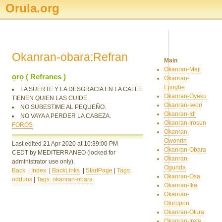
Orula.org
Okanran-obara:Refran
Main
Okanran-Meji
ọrọ ( Refranes )
Okanran-
Ejiogbe
LA SUERTE Y LA DESGRACIA EN LA CALLE
Okanran-Oyeku
TIENEN QUIEN LAS CUIDE.
Okanran-Iwori
NO SUBESTIME AL PEQUEÑO.
Okanran-Idi
NO VAYA A PERDER LA CABEZA.
Okanran-Irosun
FOROS
Okanran-
Owonrin
Last edited 21 Apr 2020
at 10:39:00 PM
Okanran-Obara
CEDT
by MEDITERRANEO
(locked for
Okanran-
administrator use only).
Ogunda
Back
|
Index
|
BackLinks
|
StartPage
|
Tags:
Okanran-Osa
odduns
|
Tags: okanran-obara
Okanran-Ika
Okanran-
Oturupon
Okanran-Otura
Okanran-Irete