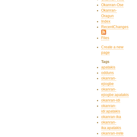
Okanran-Ose
Okanran-
Oragun
Index
RecentChanges
Files
Create a new
page
Tags
apatakis
odduns
okanran-
ejiogbe
okanran-
ejiogbe:apatakis
okanran-idi
okanran-
idi:apatakis
okanran-ika
okanran-
ika:apatakis
okanran-irete