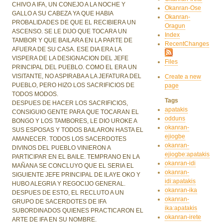
CHIVO A IFA, UN CONEJO A LA NOCHE Y
Okanran-Ose
GALLO A SU CABEZA YA QUE HABIA
Okanran-
PROBALIDADES DE QUE EL RECIBIERA UN
Oragun
ASCENSO. SE LE DIJO QUE TOCARA UN
Index
TAMBOR Y QUE BAILARA EN LA PARTE DE
RecentChanges
AFUERA DE SU CASA. ESE DIA ERA LA
VISPERA DE LA DESIGNACION DEL JEFE
Files
PRINCIPAL DEL PUEBLO. COMO EL ERA UN
VISITANTE, NO ASPIRABA A LA JEFATURA DEL
Create a new
PUEBLO, PERO HIZO LOS SACRIFICIOS DE
page
TODOS MODOS.
Tags
DESPUES DE HACER LOS SACRIFICIOS,
apatakis
CONSIGUIO GENTE PARA QUE TOCARAN EL
odduns
BONGO Y LOS TAMBORES, LE DIO UROKE A
okanran-
SUS ESPOSAS Y TODOS BAILARON HASTA EL
ejiogbe
AMANECER. TODOS LOS SACERDOTES
okanran-
DIVINOS DEL PUEBLO VINIERON A
ejiogbe:apatakis
PARTICIPAR EN EL BAILE. TEMPRANO EN LA
okanran-idi
MAÑANA SE CONCLUYO QUE EL SERIA EL
okanran-
SIGUIENTE JEFE PRINCIPAL DE ILAYE OKO Y
idi:apatakis
HUBO ALEGRIA Y REGOCIJO GENERAL.
okanran-ika
DESPUES DE ESTO, EL RECLUTO A UN
okanran-
GRUPO DE SACERDOTES DE IFA
ika:apatakis
SUBORDINADOS QUIENES PRACTICARON EL
okanran-irete
ARTE DE IFA EN SU NOMBRE.