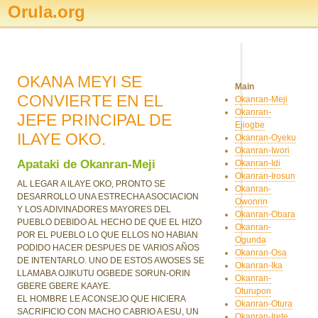
Orula.org
OKANA MEYI SE
Main
CONVIERTE EN EL
Okanran-Meji
Okanran-
JEFE PRINCIPAL DE
Ejiogbe
ILAYE OKO.
Okanran-Oyeku
Okanran-Iwori
Apataki de Okanran-Meji
Okanran-Idi
Okanran-Irosun
AL LEGAR A ILAYE OKO, PRONTO SE
Okanran-
DESARROLLO UNA ESTRECHA ASOCIACION
Owonrin
Y LOS ADIVINADORES MAYORES DEL
Okanran-Obara
PUEBLO DEBIDO AL HECHO DE QUE EL HIZO
Okanran-
POR EL PUEBLO LO QUE ELLOS NO HABIAN
Ogunda
PODIDO HACER DESPUES DE VARIOS AÑOS
Okanran-Osa
DE INTENTARLO. UNO DE ESTOS AWOSES SE
Okanran-Ika
LLAMABA OJIKUTU OGBEDE SORUN-ORIN
Okanran-
GBERE GBERE KAAYE.
Oturupon
EL HOMBRE LE ACONSEJO QUE HICIERA
Okanran-Otura
SACRIFICIO CON MACHO CABRIO A ESU, UN
Okanran-Irete