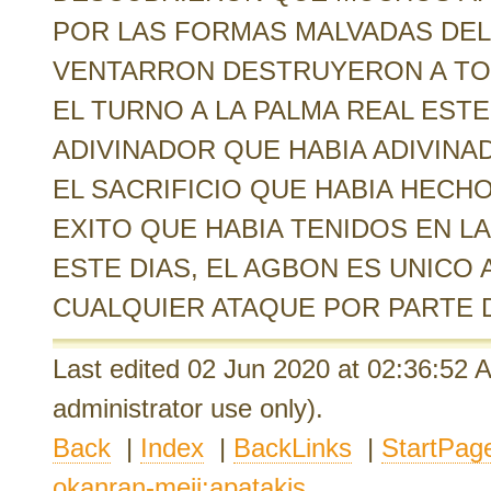
POR LAS FORMAS MALVADAS DEL
VENTARRON DESTRUYERON A TO
EL TURNO A LA PALMA REAL EST
ADIVINADOR QUE HABIA ADIVINA
EL SACRIFICIO QUE HABIA HECH
EXITO QUE HABIA TENIDOS EN L
ESTE DIAS, EL AGBON ES UNIC
CUALQUIER ATAQUE POR PARTE 
Last edited 02 Jun 2020
at 02:36:52
administrator use only).
Back
|
Index
|
BackLinks
|
StartPag
okanran-meji:apatakis