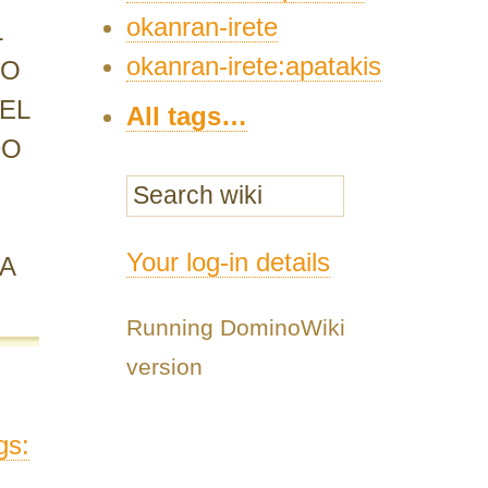
okanran-irete
L
okanran-irete:apatakis
GO
EL
All tags…
DO
Your log-in details
A
Running DominoWiki
version
gs: