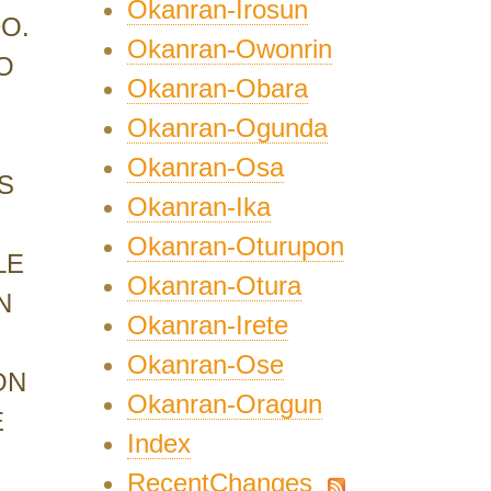
Okanran-Irosun
O.
Okanran-Owonrin
O
Okanran-Obara
Okanran-Ogunda
Okanran-Osa
S
Okanran-Ika
Okanran-Oturupon
LE
Okanran-Otura
N
Okanran-Irete
Okanran-Ose
ON
Okanran-Oragun
E
Index
RecentChanges