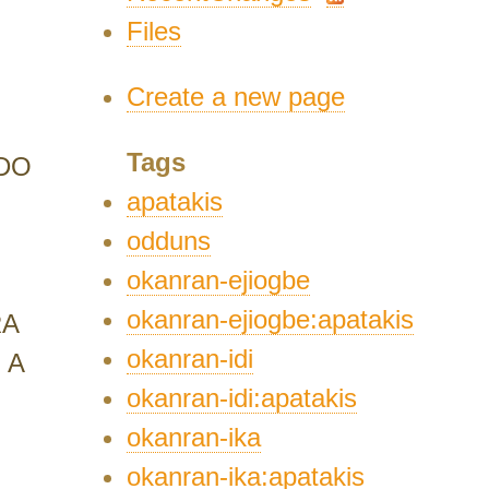
Files
Create a new page
Tags
DO
apatakis
odduns
okanran-ejiogbe
okanran-ejiogbe:apatakis
RA
okanran-idi
 A
okanran-idi:apatakis
okanran-ika
okanran-ika:apatakis