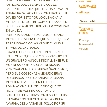
UNA DE LAS PATAS DELANTERAS DEL
okanran-
ANTILOPE QUE ES LA PARTE QUE EL
irete:apatakis
SACERDOTE DE IFA QUE DESCUARTIZA A UN
All tags…
ANIMAL PARA SACRIFICIO TOMA HASTA ESTE
DIA. ES POR ESTO POR LO QUE A OKANA
MEYI SE LE DESCRIBE COMO EL IFA A QUIEN
SE LE DIO LA MANO LIBRE PARA PROSPERAR
Your log-in
EN LA VIDA.
details
POR ESTA RAZON, A LOS HIJOS DE OKANA
MEYI SE LES ACONSEJA QUE SE DEDIQUEN A
Running
TRABAJOS AGRICOLAS YA QUE EL VINO A
DominoWiki
TRAVES DE LA GRANJA.
version
CUANDO EL SUBSIGUIENTEMENTE NACIO
EN EL MUNDO, CRECIO Y SÉ CONVIRTIO EN
UN GRANJERO, AUNQUE INICIALMENTE FUE
MUY DESAFORTUNADO. SE DEDICABA
PRINCIPALMENTE A SEMBRAR ÑAME Y MAIZ,
PERO SUS COSECHAS A MENUDO ERAN
DEVORADAS POR LOS ANIMALES. OKANA
MEYI TOMO LA DECISION DE IR POR
ADIVINACION Y ALLI SE LE DIJO QUE SE
HICIERA UN VESTIDO QUE TUVIERA
BOLSILLOS POR TODAS PARTES Y QUE LOS
LLENARA CON NUECES DE KOLA Y KOLA
AMARGA. DEBIA PASAR UN POLLO POR SU