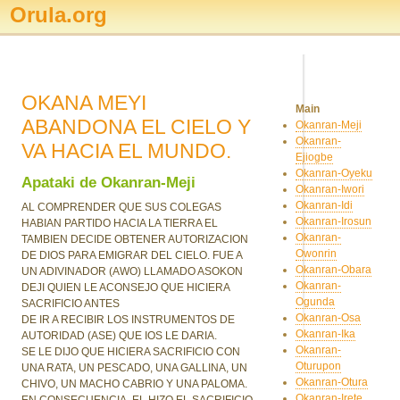
Orula.org
OKANA MEYI
Main
ABANDONA EL CIELO Y
Okanran-Meji
Okanran-
VA HACIA EL MUNDO.
Ejiogbe
Okanran-Oyeku
Apataki de Okanran-Meji
Okanran-Iwori
Okanran-Idi
AL COMPRENDER QUE SUS COLEGAS
Okanran-Irosun
HABIAN PARTIDO HACIA LA TIERRA EL
Okanran-
TAMBIEN DECIDE OBTENER AUTORIZACION
Owonrin
DE DIOS PARA EMIGRAR DEL CIELO. FUE A
Okanran-Obara
UN ADIVINADOR (AWO) LLAMADO ASOKON
Okanran-
DEJI QUIEN LE ACONSEJO QUE HICIERA
Ogunda
SACRIFICIO ANTES
Okanran-Osa
DE IR A RECIBIR LOS INSTRUMENTOS DE
Okanran-Ika
AUTORIDAD (ASE) QUE IOS LE DARIA.
Okanran-
SE LE DIJO QUE HICIERA SACRIFICIO CON
Oturupon
UNA RATA, UN PESCADO, UNA GALLINA, UN
Okanran-Otura
CHIVO, UN MACHO CABRIO Y UNA PALOMA.
Okanran-Irete
EN CONSECUENCIA, EL HIZO EL SACRIFICIO