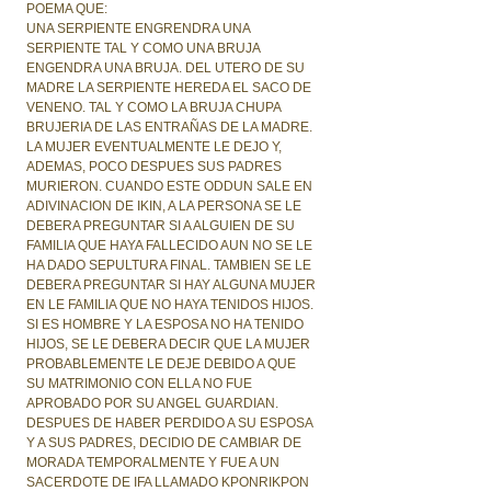
POEMA QUE:
UNA SERPIENTE ENGRENDRA UNA
SERPIENTE TAL Y COMO UNA BRUJA
ENGENDRA UNA BRUJA. DEL UTERO DE SU
MADRE LA SERPIENTE HEREDA EL SACO DE
VENENO. TAL Y COMO LA BRUJA CHUPA
BRUJERIA DE LAS ENTRAÑAS DE LA MADRE.
LA MUJER EVENTUALMENTE LE DEJO Y,
ADEMAS, POCO DESPUES SUS PADRES
MURIERON. CUANDO ESTE ODDUN SALE EN
ADIVINACION DE IKIN, A LA PERSONA SE LE
DEBERA PREGUNTAR SI A ALGUIEN DE SU
FAMILIA QUE HAYA FALLECIDO AUN NO SE LE
HA DADO SEPULTURA FINAL. TAMBIEN SE LE
DEBERA PREGUNTAR SI HAY ALGUNA MUJER
EN LE FAMILIA QUE NO HAYA TENIDOS HIJOS.
SI ES HOMBRE Y LA ESPOSA NO HA TENIDO
HIJOS, SE LE DEBERA DECIR QUE LA MUJER
PROBABLEMENTE LE DEJE DEBIDO A QUE
SU MATRIMONIO CON ELLA NO FUE
APROBADO POR SU ANGEL GUARDIAN.
DESPUES DE HABER PERDIDO A SU ESPOSA
Y A SUS PADRES, DECIDIO DE CAMBIAR DE
MORADA TEMPORALMENTE Y FUE A UN
SACERDOTE DE IFA LLAMADO KPONRIKPON