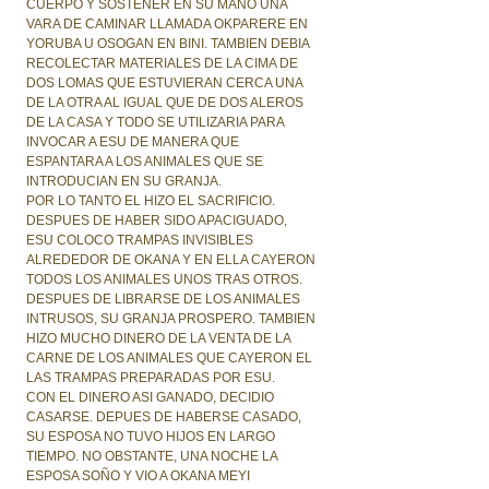
CUERPO Y SOSTENER EN SU MANO UNA
VARA DE CAMINAR LLAMADA OKPARERE EN
YORUBA U OSOGAN EN BINI. TAMBIEN DEBIA
RECOLECTAR MATERIALES DE LA CIMA DE
DOS LOMAS QUE ESTUVIERAN CERCA UNA
DE LA OTRA AL IGUAL QUE DE DOS ALEROS
DE LA CASA Y TODO SE UTILIZARIA PARA
INVOCAR A ESU DE MANERA QUE
ESPANTARA A LOS ANIMALES QUE SE
INTRODUCIAN EN SU GRANJA.
POR LO TANTO EL HIZO EL SACRIFICIO.
DESPUES DE HABER SIDO APACIGUADO,
ESU COLOCO TRAMPAS INVISIBLES
ALREDEDOR DE OKANA Y EN ELLA CAYERON
TODOS LOS ANIMALES UNOS TRAS OTROS.
DESPUES DE LIBRARSE DE LOS ANIMALES
INTRUSOS, SU GRANJA PROSPERO. TAMBIEN
HIZO MUCHO DINERO DE LA VENTA DE LA
CARNE DE LOS ANIMALES QUE CAYERON EL
LAS TRAMPAS PREPARADAS POR ESU.
CON EL DINERO ASI GANADO, DECIDIO
CASARSE. DEPUES DE HABERSE CASADO,
SU ESPOSA NO TUVO HIJOS EN LARGO
TIEMPO. NO OBSTANTE, UNA NOCHE LA
ESPOSA SOÑO Y VIO A OKANA MEYI