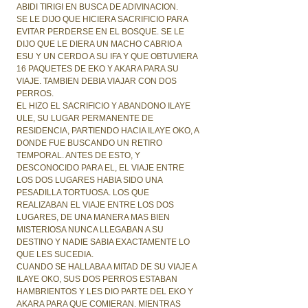
ABIDI TIRIGI EN BUSCA DE ADIVINACION.
SE LE DIJO QUE HICIERA SACRIFICIO PARA
EVITAR PERDERSE EN EL BOSQUE. SE LE
DIJO QUE LE DIERA UN MACHO CABRIO A
ESU Y UN CERDO A SU IFA Y QUE OBTUVIERA
16 PAQUETES DE EKO Y AKARA PARA SU
VIAJE. TAMBIEN DEBIA VIAJAR CON DOS
PERROS.
EL HIZO EL SACRIFICIO Y ABANDONO ILAYE
ULE, SU LUGAR PERMANENTE DE
RESIDENCIA, PARTIENDO HACIA ILAYE OKO, A
DONDE FUE BUSCANDO UN RETIRO
TEMPORAL. ANTES DE ESTO, Y
DESCONOCIDO PARA EL, EL VIAJE ENTRE
LOS DOS LUGARES HABIA SIDO UNA
PESADILLA TORTUOSA. LOS QUE
REALIZABAN EL VIAJE ENTRE LOS DOS
LUGARES, DE UNA MANERA MAS BIEN
MISTERIOSA NUNCA LLEGABAN A SU
DESTINO Y NADIE SABIA EXACTAMENTE LO
QUE LES SUCEDIA.
CUANDO SE HALLABA A MITAD DE SU VIAJE A
ILAYE OKO, SUS DOS PERROS ESTABAN
HAMBRIENTOS Y LES DIO PARTE DEL EKO Y
AKARA PARA QUE COMIERAN. MIENTRAS