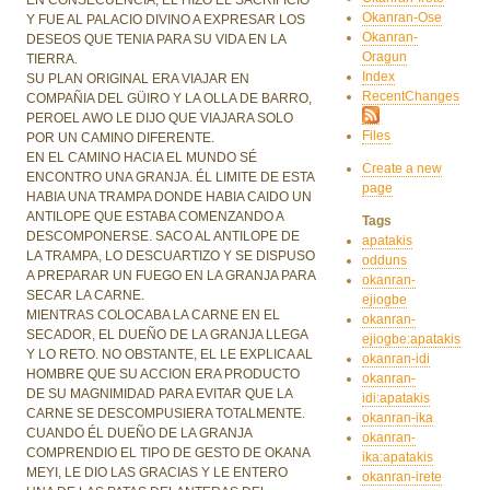
Okanran-Ose
Y FUE AL PALACIO DIVINO A EXPRESAR LOS
Okanran-
DESEOS QUE TENIA PARA SU VIDA EN LA
Oragun
TIERRA.
Index
SU PLAN ORIGINAL ERA VIAJAR EN
RecentChanges
COMPAÑIA DEL GÜIRO Y LA OLLA DE BARRO,
PEROEL AWO LE DIJO QUE VIAJARA SOLO
Files
POR UN CAMINO DIFERENTE.
EN EL CAMINO HACIA EL MUNDO SÉ
Create a new
ENCONTRO UNA GRANJA. ÉL LIMITE DE ESTA
page
HABIA UNA TRAMPA DONDE HABIA CAIDO UN
ANTILOPE QUE ESTABA COMENZANDO A
Tags
DESCOMPONERSE. SACO AL ANTILOPE DE
apatakis
LA TRAMPA, LO DESCUARTIZO Y SE DISPUSO
odduns
A PREPARAR UN FUEGO EN LA GRANJA PARA
okanran-
SECAR LA CARNE.
ejiogbe
MIENTRAS COLOCABA LA CARNE EN EL
okanran-
SECADOR, EL DUEÑO DE LA GRANJA LLEGA
ejiogbe:apatakis
Y LO RETO. NO OBSTANTE, EL LE EXPLICA AL
okanran-idi
HOMBRE QUE SU ACCION ERA PRODUCTO
okanran-
DE SU MAGNIMIDAD PARA EVITAR QUE LA
idi:apatakis
CARNE SE DESCOMPUSIERA TOTALMENTE.
okanran-ika
CUANDO ÉL DUEÑO DE LA GRANJA
okanran-
COMPRENDIO EL TIPO DE GESTO DE OKANA
ika:apatakis
MEYI, LE DIO LAS GRACIAS Y LE ENTERO
okanran-irete