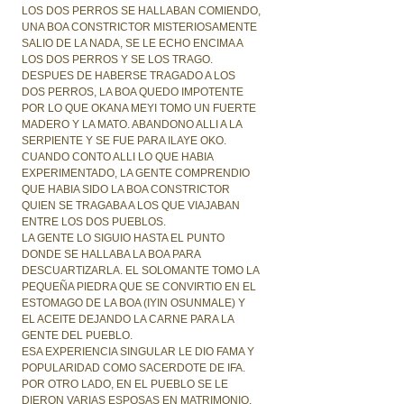
LOS DOS PERROS SE HALLABAN COMIENDO,
UNA BOA CONSTRICTOR MISTERIOSAMENTE
SALIO DE LA NADA, SE LE ECHO ENCIMA A
LOS DOS PERROS Y SE LOS TRAGO.
DESPUES DE HABERSE TRAGADO A LOS
DOS PERROS, LA BOA QUEDO IMPOTENTE
POR LO QUE OKANA MEYI TOMO UN FUERTE
MADERO Y LA MATO. ABANDONO ALLI A LA
SERPIENTE Y SE FUE PARA ILAYE OKO.
CUANDO CONTO ALLI LO QUE HABIA
EXPERIMENTADO, LA GENTE COMPRENDIO
QUE HABIA SIDO LA BOA CONSTRICTOR
QUIEN SE TRAGABA A LOS QUE VIAJABAN
ENTRE LOS DOS PUEBLOS.
LA GENTE LO SIGUIO HASTA EL PUNTO
DONDE SE HALLABA LA BOA PARA
DESCUARTIZARLA. EL SOLOMANTE TOMO LA
PEQUEÑA PIEDRA QUE SE CONVIRTIO EN EL
ESTOMAGO DE LA BOA (IYIN OSUNMALE) Y
EL ACEITE DEJANDO LA CARNE PARA LA
GENTE DEL PUEBLO.
ESA EXPERIENCIA SINGULAR LE DIO FAMA Y
POPULARIDAD COMO SACERDOTE DE IFA.
POR OTRO LADO, EN EL PUEBLO SE LE
DIERON VARIAS ESPOSAS EN MATRIMONIO.