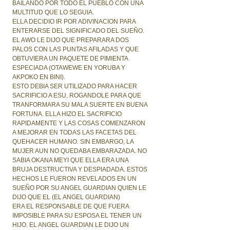
BAILANDO POR TODO EL PUEBLO CON UNA
MULTITUD QUE LO SEGUIA.
ELLA DECIDIO IR POR ADIVINACION PARA
ENTERARSE DEL SIGNIFICADO DEL SUEÑO.
EL AWO LE DIJO QUE PREPARARA DOS
PALOS CON LAS PUNTAS AFILADAS Y QUE
OBTUVIERA UN PAQUETE DE PIMIENTA
ESPECIADA (OTAWEWE EN YORUBA Y
AKPOKO EN BINI).
ESTO DEBIA SER UTILIZADO PARA HACER
SACRIFICIO A ESU, ROGANDOLE PARA QUE
TRANFORMARA SU MALA SUERTE EN BUENA
FORTUNA. ELLA HIZO EL SACRIFICIO
RAPIDAMENTE Y LAS COSAS COMENZARON
A MEJORAR EN TODAS LAS FACETAS DEL
QUEHACER HUMANO. SIN EMBARGO, LA
MUJER AUN NO QUEDABA EMBARAZADA. NO
SABIA OKANA MEYI QUE ELLA ERA UNA
BRUJA DESTRUCTIVA Y DESPIADADA. ESTOS
HECHOS LE FUERON REVELADOS EN UN
SUEÑO POR SU ANGEL GUARDIAN QUIEN LE
DIJO QUE EL (EL ANGEL GUARDIAN)
ERA EL RESPONSABLE DE QUE FUERA
IMPOSIBLE PARA SU ESPOSA EL TENER UN
HIJO. EL ANGEL GUARDIAN LE DIJO UN