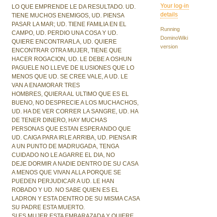
Your log-in
LO QUE EMPRENDE LE DA RESULTADO. UD.
details
TIENE MUCHOS ENEMIGOS, UD. PIENSA
PASAR LA MAR; UD. TIENE FAMILIA EN EL
Running
CAMPO, UD. PERDIO UNA COSA Y UD.
DominoWiki
QUIERE ENCONTRARLA, UD. QUIERE
version
ENCONTRAR OTRA MUJER, TIENE QUE
HACER ROGACION, UD. LE DEBE A OSHUN
PAGUELE NO LLEVE DE ILUSIONES QUE LO
MENOS QUE UD. SE CREE VALE, A UD. LE
VAN A ENAMORAR TRES
HOMBRES, QUIERA AL ULTIMO QUE ES EL
BUENO, NO DESPRECIE A LOS MUCHACHOS,
UD. HA DE VER CORRER LA SANGRE, UD. HA
DE TENER DINERO, HAY MUCHAS
PERSONAS QUE ESTAN ESPERANDO QUE
UD. CAIGA PARA IRLE ARRIBA, UD. PIENSA IR
A UN PUNTO DE MADRUGADA, TENGA
CUIDADO NO LE AGARRE EL DIA, NO
DEJE DORMIR A NADIE DENTRO DE SU CASA
A MENOS QUE VIVAN ALLA PORQUE SE
PUEDEN PERJUDICAR A UD. LE HAN
ROBADO Y UD. NO SABE QUIEN ES EL
LADRON Y ESTA DENTRO DE SU MISMA CASA
SU PADRE ESTA MUERTO.
SI ES MUJER ESTA EMBARAZADA Y QUIERE