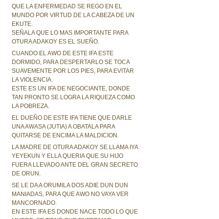
QUE LA ENFERMEDAD SE REGO EN EL
MUNDO POR VIRTUD DE LA CABEZA DE UN
EKUTE.
SEÑALA QUE LO MAS IMPORTANTE PARA
OTURA ADAKOY ES EL SUEÑO.
CUANDO EL AWO DE ESTE IFA ESTE
DORMIDO, PARA DESPERTARLO SE TOCA
SUAVEMENTE POR LOS PIES, PARA EVITAR
LA VIOLENCIA.
ESTE ES UN IFA DE NEGOCIANTE, DONDE
TAN PRONTO SE LOGRA LA RIQUEZA COMO
LA POBREZA.
EL DUEÑO DE ESTE IFA TIENE QUE DARLE
UNA AWASA (JUTIA) A OBATALA PARA
QUITARSE DE ENCIMA LA MALDICION.
LA MADRE DE OTURA ADAKOY SE LLAMA IYA
YEYEKUN Y ELLA QUERIA QUE SU HIJO
FUERA LLEVADO ANTE DEL GRAN SECRETO
DE ORUN.
SE LE DA A ORUMILA DOS ADIE DUN DUN
MANIADAS, PARA QUE AWO NO VAYA VER
MANCORNADO.
EN ESTE IFA ES DONDE NACE TODO LO QUE