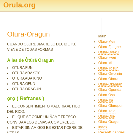
Orula.org
Otura-Oragun
Main
Otura-Meji
CUANDO OLORDUMARE LO DECIDE IKÚ
Otura-Ejiogbe
VIENE DE TODAS FORMAS
Otura-Oyeku
Otura-Iwori
Alias de Òtùrá Oragun
Otura-Idi
OTURA FUN
Otura-Irosun
OTURA ADAKOY
Otura-Owonrin
OTURA ADAIKINO
Otura-Obara
OTURA OFUN
Otura-Okanran
OTURA ORAGUN
Otura-Ogunda
Otura-Osa
ọrọ ( Refranes )
Otura-Ika
Otura-Oturupon
EL CONSENTIMIENTO MALCRIA AL HIJO
Otura-Irete
DEL RICO.
Otura-Ose
EL QUE SE COME UN ÑAME FRESCO
Otura-Oragun
CONVIDA A LOS DEMAS A COMERCELO.
Index
ESTAR SIN AMIGOS ES ESTAR POBRE DE
RecentChanges