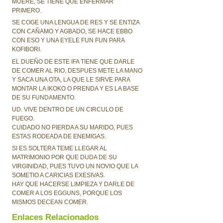
MUERE, SE TIENE QUE ENFERMAR
PRIMERO.
SE COGE UNA LENGUA DE RES Y SE ENTIZA
CON CAÑAMO Y AGBADO, SE HACE EBBO
CON ESO Y UNA EYELE FUN FUN PARA
KOFIBORI.
EL DUEÑO DE ESTE IFA TIENE QUE DARLE
DE COMER AL RIO, DESPUES METE LA MANO
Y SACA UNA OTA, LA QUE LE SIRVE PARA
MONTAR LA IKOKO O PRENDA Y ES LA BASE
DE SU FUNDAMENTO.
UD. VIVE DENTRO DE UN CIRCULO DE
FUEGO.
CUIDADO NO PIERDA A SU MARIDO, PUES
ESTAS RODEADA DE ENEMIGAS.
SI ES SOLTERA TEME LLEGAR AL
MATRIMONIO POR QUE DUDA DE SU
VIRGINIDAD, PUES TUVO UN NOVIO QUE LA
SOMETIO A CARICIAS EXESIVAS.
HAY QUE HACERSE LIMPIEZA Y DARLE DE
COMER A LOS EGGUNS, PORQUE LOS
MISMOS DECEAN COMER.
Enlaces Relacionados