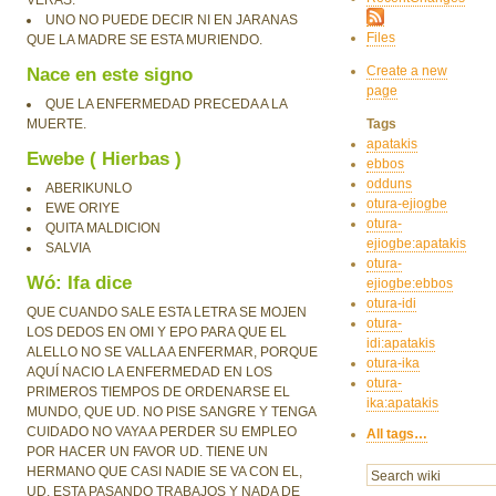
VERAS.
UNO NO PUEDE DECIR NI EN JARANAS
Files
QUE LA MADRE SE ESTA MURIENDO.
Create a new
Nace en este signo
page
QUE LA ENFERMEDAD PRECEDA A LA
MUERTE.
Tags
apatakis
Ewebe ( Hierbas )
ebbos
odduns
ABERIKUNLO
otura-ejiogbe
EWE ORIYE
otura-
QUITA MALDICION
ejiogbe:apatakis
SALVIA
otura-
Wó: Ifa dice
ejiogbe:ebbos
otura-idi
QUE CUANDO SALE ESTA LETRA SE MOJEN
otura-
LOS DEDOS EN OMI Y EPO PARA QUE EL
idi:apatakis
ALELLO NO SE VALLA A ENFERMAR, PORQUE
otura-ika
AQUÍ NACIO LA ENFERMEDAD EN LOS
otura-
PRIMEROS TIEMPOS DE ORDENARSE EL
ika:apatakis
MUNDO, QUE UD. NO PISE SANGRE Y TENGA
CUIDADO NO VAYA A PERDER SU EMPLEO
All tags…
POR HACER UN FAVOR UD. TIENE UN
HERMANO QUE CASI NADIE SE VA CON EL,
UD. ESTA PASANDO TRABAJOS Y NADA DE