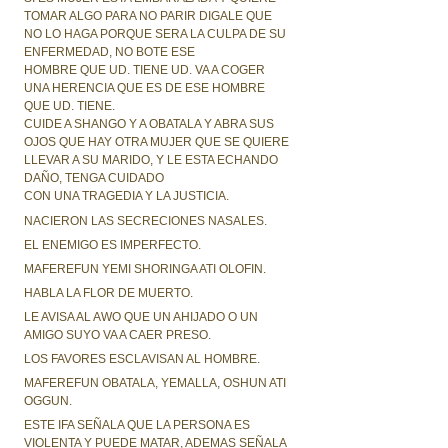
TOMAR ALGO PARA NO PARIR DIGALE QUE
NO LO HAGA PORQUE SERA LA CULPA DE SU
ENFERMEDAD, NO BOTE ESE
HOMBRE QUE UD. TIENE UD. VA A COGER
UNA HERENCIA QUE ES DE ESE HOMBRE
QUE UD. TIENE.
CUIDE A SHANGO Y A OBATALA Y ABRA SUS
OJOS QUE HAY OTRA MUJER QUE SE QUIERE
LLEVAR A SU MARIDO, Y LE ESTA ECHANDO
DAÑO, TENGA CUIDADO
CON UNA TRAGEDIA Y LA JUSTICIA.
NACIERON LAS SECRECIONES NASALES.
EL ENEMIGO ES IMPERFECTO.
MAFEREFUN YEMI SHORINGA ATI OLOFIN.
HABLA LA FLOR DE MUERTO.
LE AVISA AL AWO QUE UN AHIJADO O UN
AMIGO SUYO VA A CAER PRESO.
LOS FAVORES ESCLAVISAN AL HOMBRE.
MAFEREFUN OBATALA, YEMALLA, OSHUN ATI
OGGUN.
ESTE IFA SEÑALA QUE LA PERSONA ES
VIOLENTA Y PUEDE MATAR, ADEMAS SEÑALA