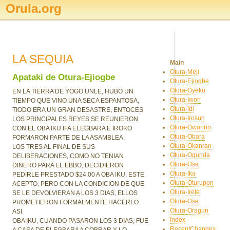
Orula.org
LA SEQUIA
Main
Otura-Meji
Apataki de Otura-Ejiogbe
Otura-Ejiogbe
Otura-Oyeku
EN LA TIERRA DE YOGO UNLE, HUBO UN
Otura-Iwori
TIEMPO QUE VINO UNA SECA ESPANTOSA,
Otura-Idi
TIODO ERA UN GRAN DESASTRE, ENTOCES
Otura-Irosun
LOS PRINCIPALES REYES SE REUNIERON
Otura-Owonrin
CON EL OBA IKU IFA ELEGBARA E IROKO
Otura-Obara
FORMARON PARTE DE LA ASAMBLEA.
Otura-Okanran
LOS TRES AL FINAL DE SUS
Otura-Ogunda
DELIBERACIONES, COMO NO TENIAN
Otura-Osa
DINERO PARA EL EBBO, DECIDIERON
Otura-Ika
PEDIRLE PRESTADO $24.00 A OBA IKU, ESTE
Otura-Oturupon
ACEPTO, PERO CON LA CONDICION DE QUE
Otura-Irete
SE LE DEVOLVIERAN A LOS 3 DIAS, ELLOS
Otura-Ose
PROMETIERON FORMALMENTE HACERLO
Otura-Oragun
ASI.
Index
OBA IKU, CUANDO PASARON LOS 3 DIAS, FUE
RecentChanges
A CASA DE ELEGBARA A COBRAR Y LO