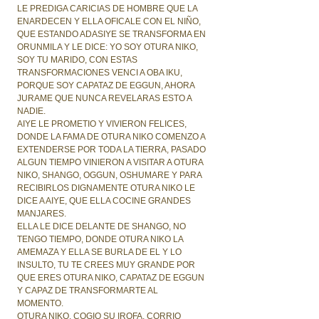
LE PREDIGA CARICIAS DE HOMBRE QUE LA
ENARDECEN Y ELLA OFICALE CON EL NIÑO,
QUE ESTANDO ADASIYE SE TRANSFORMA EN
ORUNMILA Y LE DICE: YO SOY OTURA NIKO,
SOY TU MARIDO, CON ESTAS
TRANSFORMACIONES VENCI A OBA IKU,
PORQUE SOY CAPATAZ DE EGGUN, AHORA
JURAME QUE NUNCA REVELARAS ESTO A
NADIE.
AIYE LE PROMETIO Y VIVIERON FELICES,
DONDE LA FAMA DE OTURA NIKO COMENZO A
EXTENDERSE POR TODA LA TIERRA, PASADO
ALGUN TIEMPO VINIERON A VISITAR A OTURA
NIKO, SHANGO, OGGUN, OSHUMARE Y PARA
RECIBIRLOS DIGNAMENTE OTURA NIKO LE
DICE A AIYE, QUE ELLA COCINE GRANDES
MANJARES.
ELLA LE DICE DELANTE DE SHANGO, NO
TENGO TIEMPO, DONDE OTURA NIKO LA
AMEMAZA Y ELLA SE BURLA DE EL Y LO
INSULTO, TU TE CREES MUY GRANDE POR
QUE ERES OTURA NIKO, CAPATAZ DE EGGUN
Y CAPAZ DE TRANSFORMARTE AL
MOMENTO.
OTURA NIKO, COGIO SU IROFA, CORRIO