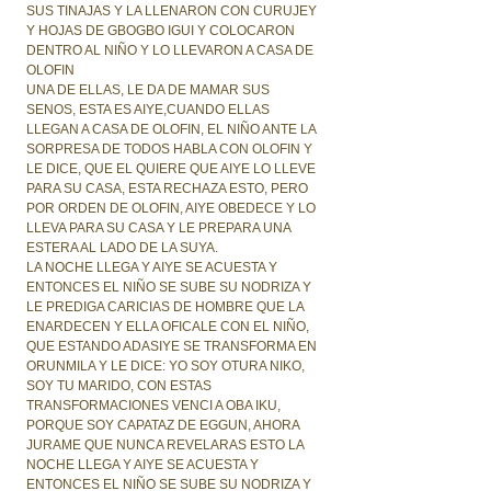
SUS TINAJAS Y LA LLENARON CON CURUJEY
Y HOJAS DE GBOGBO IGUI Y COLOCARON
DENTRO AL NIÑO Y LO LLEVARON A CASA DE
OLOFIN
UNA DE ELLAS, LE DA DE MAMAR SUS
SENOS, ESTA ES AIYE,CUANDO ELLAS
LLEGAN A CASA DE OLOFIN, EL NIÑO ANTE LA
SORPRESA DE TODOS HABLA CON OLOFIN Y
LE DICE, QUE EL QUIERE QUE AIYE LO LLEVE
PARA SU CASA, ESTA RECHAZA ESTO, PERO
POR ORDEN DE OLOFIN, AIYE OBEDECE Y LO
LLEVA PARA SU CASA Y LE PREPARA UNA
ESTERA AL LADO DE LA SUYA.
LA NOCHE LLEGA Y AIYE SE ACUESTA Y
ENTONCES EL NIÑO SE SUBE SU NODRIZA Y
LE PREDIGA CARICIAS DE HOMBRE QUE LA
ENARDECEN Y ELLA OFICALE CON EL NIÑO,
QUE ESTANDO ADASIYE SE TRANSFORMA EN
ORUNMILA Y LE DICE: YO SOY OTURA NIKO,
SOY TU MARIDO, CON ESTAS
TRANSFORMACIONES VENCI A OBA IKU,
PORQUE SOY CAPATAZ DE EGGUN, AHORA
JURAME QUE NUNCA REVELARAS ESTO LA
NOCHE LLEGA Y AIYE SE ACUESTA Y
ENTONCES EL NIÑO SE SUBE SU NODRIZA Y