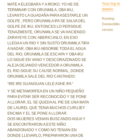
Your log-in
MATE A ELEGBARA Y A IROKO, YO HE DE
details
TERMINAR CON ORUNMILA, OBA IKU,
LEVANTO LA GUADAÑA PARA ASESTARLE UN
Running
GOLPE , PERO ORUNMILA IFA SE SALVA DEL
DominoWiki
GOLPE DE IKU, ENTONCES LO PERSIGUE
version
TENAZMENTE, ORUNMILA SE VA HACIENDO
ZARAYEYE CON: ABERICUNLO, EN ESO
LLEGA A UN RIO Y SIN SUSTO ORUNMILA TIRA
A NADAR, OBA IKU ABSORBE TODA EL AGUA
DEL RIO, ORUNMILA SE ESCAPA Y OBA IKU
LO SIGUE EN VANO Y DESCORAZONADO SE
ALEJA DEJANDO VENCEDOR A ORUNMILA.
EL RIO SIGUE SU CAUSE NORMAL, DONDE
ORUNMILA SALE DEL RIO CANTANDO:
“IRE IRE GUANGUAN LELE ASHE IFA “
Y SE METAMORFEA EN UN NIÑO PEQUEÑO
PARA EVITAR SER RECONOCIDO Y SE PONE
A LLORAR, EL SE QUEDA AL PIE DE UNA MATA
DE LAUREL QUE TENIA MUCHOS CURUJEY
ENCIMA Y EL SE PONE A LLORAR.
DOS MUJERES VENIAN BUSCANDO AGUA Y
SE ENCONTRARON A ESTE NIÑO
ABANDONADO Y COMO NO TENIAN EN
DONDE LLEVARLO, PREPARARON UNA DE