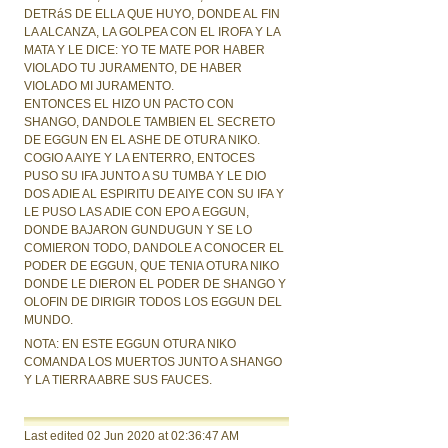
DETRáS DE ELLA QUE HUYO, DONDE AL FIN
LA ALCANZA, LA GOLPEA CON EL IROFA Y LA
MATA Y LE DICE: YO TE MATE POR HABER
VIOLADO TU JURAMENTO, DE HABER
VIOLADO MI JURAMENTO.
ENTONCES EL HIZO UN PACTO CON
SHANGO, DANDOLE TAMBIEN EL SECRETO
DE EGGUN EN EL ASHE DE OTURA NIKO.
COGIO A AIYE Y LA ENTERRO, ENTOCES
PUSO SU IFA JUNTO A SU TUMBA Y LE DIO
DOS ADIE AL ESPIRITU DE AIYE CON SU IFA Y
LE PUSO LAS ADIE CON EPO A EGGUN,
DONDE BAJARON GUNDUGUN Y SE LO
COMIERON TODO, DANDOLE A CONOCER EL
PODER DE EGGUN, QUE TENIA OTURA NIKO
DONDE LE DIERON EL PODER DE SHANGO Y
OLOFIN DE DIRIGIR TODOS LOS EGGUN DEL
MUNDO.
NOTA: EN ESTE EGGUN OTURA NIKO
COMANDA LOS MUERTOS JUNTO A SHANGO
Y LA TIERRA ABRE SUS FAUCES.
Last edited 02 Jun 2020
at 02:36:47 AM