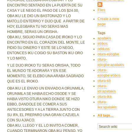
ENCONTRO SENTADO EN LA PUERTA DE SU
Files
CASA Y LE NEGO EL PAGO DE LOS $24.00,
OBA IKU LE DIO UN BASTONAZO Y LO
Create a new
MATO,LO ENTERRO Y DIJO QUE A PARTIR DE
page
HOY, ELEGBARA TU NO SERAS MAS
HOMBRE, SERAS UN ORISHA.
Tags
OBA IKU, SIGUIO PARA CASA DE IROKO Y LO
apatakis
ENCONTRO EN EL CORAZON DEL MONTE, LE
ebbos
PIDIO SU DINERO Y ESTE SE LO NEGO,
odduns
ENTONCES IKU COGIO SU BASTON IKU ORO
otura-ejiogbe
Y LO MATO,
otura-
ejiogbe:apatakis
Y LE DIJO IROKO TU SERAS ORISHA, TODO
otura-
EL MUNDO TE ADORARA Y EN ESE
ejiogbe:ebbos
MOMENTO, SE ELEBO UNA ARABA SAGRADO
otura-idi
QUE ES EL IROKO.
otura-
OBA IKU LE ENVIO UN ENVIADO A ORUNMILA,
idi:apatakis
ORUNMILA SE HABIA ECHO OSODE Y SE
otura-ika
HABIA VISTO OTURA NIKO DONDE SE HIZO
otura-
EBBO, DANDOLE DE COMER A SUS
ika:apatakis
ANTECESORES Y A LA TIERRA JUNTO CON
SU IFA, EL PREPARO UNA GRAN CAZUELA
All tags…
CON SU AJIACO.
OBA IKU, LLEGO Y EL LO INVITO A COMER,
CUANDO TERMINARON OBA IKU PENSO, YO