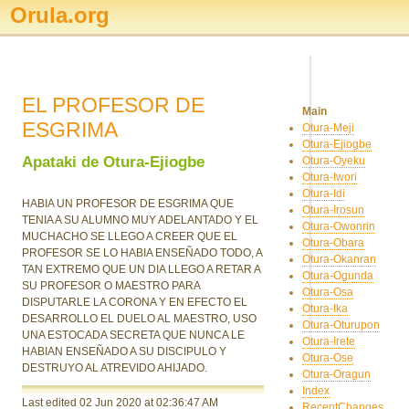
Orula.org
EL PROFESOR DE
Main
ESGRIMA
Otura-Meji
Otura-Ejiogbe
Apataki de Otura-Ejiogbe
Otura-Oyeku
Otura-Iwori
Otura-Idi
HABIA UN PROFESOR DE ESGRIMA QUE
Otura-Irosun
TENIA A SU ALUMNO MUY ADELANTADO Y EL
Otura-Owonrin
MUCHACHO SE LLEGO A CREER QUE EL
Otura-Obara
PROFESOR SE LO HABIA ENSEÑADO TODO, A
Otura-Okanran
TAN EXTREMO QUE UN DIA LLEGO A RETAR A
Otura-Ogunda
SU PROFESOR O MAESTRO PARA
Otura-Osa
DISPUTARLE LA CORONA Y EN EFECTO EL
Otura-Ika
DESARROLLO EL DUELO AL MAESTRO, USO
Otura-Oturupon
UNA ESTOCADA SECRETA QUE NUNCA LE
Otura-Irete
HABIAN ENSEÑADO A SU DISCIPULO Y
Otura-Ose
DESTRUYO AL ATREVIDO AHIJADO.
Otura-Oragun
Index
Last edited 02 Jun 2020
at 02:36:47 AM
RecentChanges