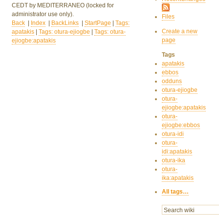
CEDT
by MEDITERRANEO
(locked for
administrator use only).
Files
Back
|
Index
|
BackLinks
|
StartPage
|
Tags:
Create a new
apatakis
|
Tags: otura-ejiogbe
|
Tags: otura-
page
ejiogbe:apatakis
Tags
apatakis
ebbos
odduns
otura-ejiogbe
otura-
ejiogbe:apatakis
otura-
ejiogbe:ebbos
otura-idi
otura-
idi:apatakis
otura-ika
otura-
ika:apatakis
All tags…