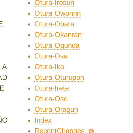
Otura-Irosun
Otura-Owonrin
Otura-Obara
E
Otura-Okanran
Otura-Ogunda
Otura-Osa
Otura-Ika
 A
Otura-Oturupon
AD
Otura-Irete
UE
Otura-Ose
Otura-Oragun
Index
ÑO
RecentChanges