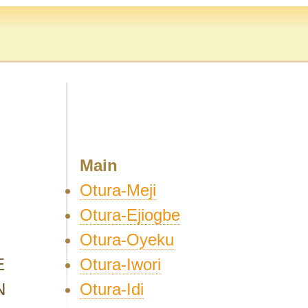
Main
Otura-Meji
Otura-Ejiogbe
Otura-Oyeku
O
Otura-Iwori
E
Otura-Idi
N