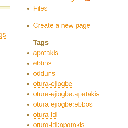
Files
Create a new page
gs:
Tags
apatakis
ebbos
odduns
otura-ejiogbe
otura-ejiogbe:apatakis
otura-ejiogbe:ebbos
otura-idi
otura-idi:apatakis