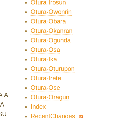
Otura-Irosun
Otura-Owonrin
Otura-Obara
Otura-Okanran
Otura-Ogunda
Otura-Osa
Otura-Ika
Otura-Oturupon
Otura-Irete
Otura-Ose
A A
Otura-Oragun
RA
Index
SU
RecentChanges