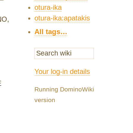
otura-ika
otura-ika:apatakis
NO,
All tags…
Your log-in details
E
E
Running DominoWiki
version