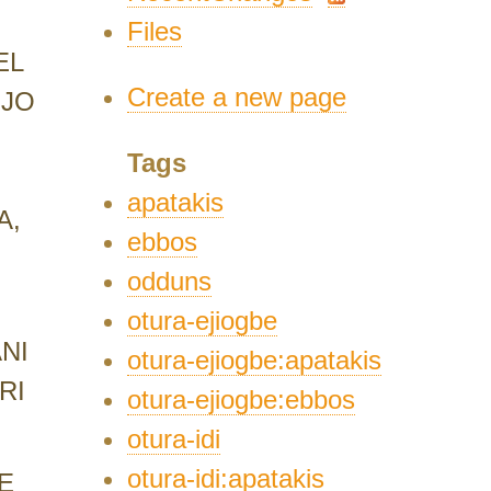
Files
EL
Create a new page
IJO
Tags
U
apatakis
A,
ebbos
odduns
otura-ejiogbe
NI
otura-ejiogbe:apatakis
RI
otura-ejiogbe:ebbos
otura-idi
otura-idi:apatakis
E