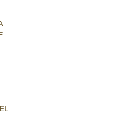
A
E
EL