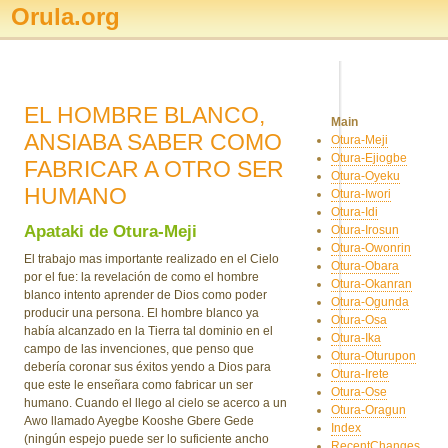
Orula.org
EL HOMBRE BLANCO,
Main
ANSIABA SABER COMO
Otura-Meji
Otura-Ejiogbe
FABRICAR A OTRO SER
Otura-Oyeku
HUMANO
Otura-Iwori
Otura-Idi
Apataki de Otura-Meji
Otura-Irosun
Otura-Owonrin
El trabajo mas importante realizado en el Cielo
Otura-Obara
por el fue: la revelación de como el hombre
Otura-Okanran
blanco intento aprender de Dios como poder
Otura-Ogunda
producir una persona. El hombre blanco ya
Otura-Osa
había alcanzado en la Tierra tal dominio en el
Otura-Ika
campo de las invenciones, que penso que
Otura-Oturupon
debería coronar sus éxitos yendo a Dios para
Otura-Irete
que este le enseñara como fabricar un ser
Otura-Ose
humano. Cuando el llego al cielo se acerco a un
Otura-Oragun
Awo llamado Ayegbe Kooshe Gbere Gede
Index
(ningún espejo puede ser lo suficiente ancho
RecentChanges