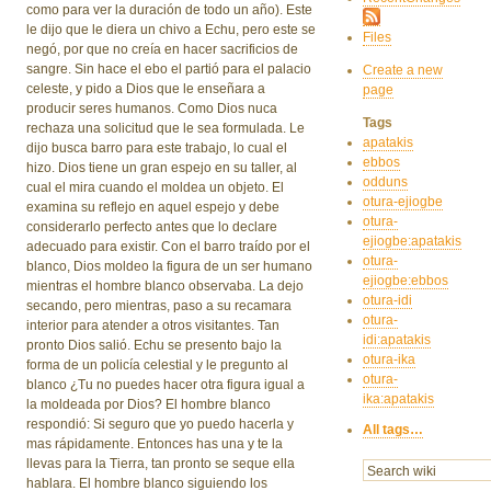
como para ver la duración de todo un año). Este
le dijo que le diera un chivo a Echu, pero este se
Files
negó, por que no creía en hacer sacrificios de
sangre. Sin hace el ebo el partió para el palacio
Create a new
celeste, y pido a Dios que le enseñara a
page
producir seres humanos. Como Dios nuca
Tags
rechaza una solicitud que le sea formulada. Le
apatakis
dijo busca barro para este trabajo, lo cual el
ebbos
hizo. Dios tiene un gran espejo en su taller, al
odduns
cual el mira cuando el moldea un objeto. El
otura-ejiogbe
examina su reflejo en aquel espejo y debe
otura-
considerarlo perfecto antes que lo declare
ejiogbe:apatakis
adecuado para existir. Con el barro traído por el
otura-
blanco, Dios moldeo la figura de un ser humano
ejiogbe:ebbos
mientras el hombre blanco observaba. La dejo
otura-idi
secando, pero mientras, paso a su recamara
otura-
interior para atender a otros visitantes. Tan
idi:apatakis
pronto Dios salió. Echu se presento bajo la
otura-ika
forma de un policía celestial y le pregunto al
otura-
blanco ¿Tu no puedes hacer otra figura igual a
ika:apatakis
la moldeada por Dios? El hombre blanco
respondió: Si seguro que yo puedo hacerla y
All tags…
mas rápidamente. Entonces has una y te la
llevas para la Tierra, tan pronto se seque ella
hablara. El hombre blanco siguiendo los