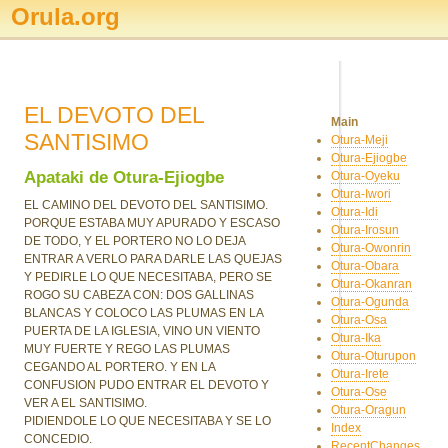
Orula.org
EL DEVOTO DEL
Main
SANTISIMO
Otura-Meji
Otura-Ejiogbe
Apataki de Otura-Ejiogbe
Otura-Oyeku
Otura-Iwori
EL CAMINO DEL DEVOTO DEL SANTISIMO.
Otura-Idi
PORQUE ESTABA MUY APURADO Y ESCASO
Otura-Irosun
DE TODO, Y EL PORTERO NO LO DEJA
Otura-Owonrin
ENTRAR A VERLO PARA DARLE LAS QUEJAS
Otura-Obara
Y PEDIRLE LO QUE NECESITABA, PERO SE
Otura-Okanran
ROGO SU CABEZA CON: DOS GALLINAS
Otura-Ogunda
BLANCAS Y COLOCO LAS PLUMAS EN LA
Otura-Osa
PUERTA DE LA IGLESIA, VINO UN VIENTO
Otura-Ika
MUY FUERTE Y REGO LAS PLUMAS
Otura-Oturupon
CEGANDO AL PORTERO. Y EN LA
Otura-Irete
CONFUSION PUDO ENTRAR EL DEVOTO Y
Otura-Ose
VER A EL SANTISIMO.
Otura-Oragun
PIDIENDOLE LO QUE NECESITABA Y SE LO
Index
CONCEDIO.
RecentChanges