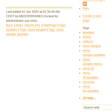
Files
Last edited 02 Jun 2020
at 02:36:46 AM
Create a new
CEDT
by MEDITERRANEO
(locked for
page
administrator use only).
Back
|
Index
|
BackLinks
|
StartPage
|
Tags:
Tags
apatakis
|
Tags: otura-ejiogbe
|
Tags: otura-
apatakis
ejiogbe:apatakis
ebbos
odduns
otura-ejiogbe
otura-
ejiogbe:apatakis
otura-
ejiogbe:ebbos
otura-idi
otura-
idi:apatakis
otura-ika
otura-
ika:apatakis
All tags…