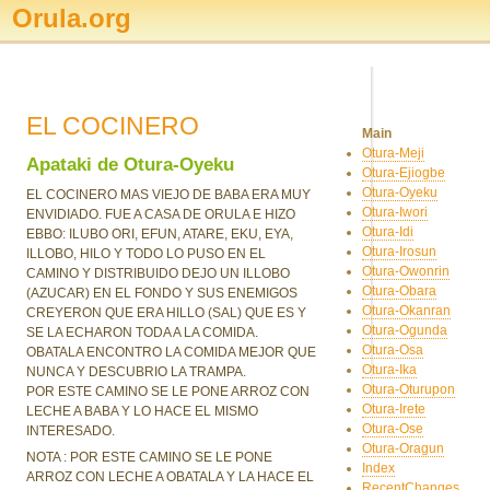
Orula.org
EL COCINERO
Main
Otura-Meji
Apataki de Otura-Oyeku
Otura-Ejiogbe
Otura-Oyeku
EL COCINERO MAS VIEJO DE BABA ERA MUY
Otura-Iwori
ENVIDIADO. FUE A CASA DE ORULA E HIZO
Otura-Idi
EBBO: ILUBO ORI, EFUN, ATARE, EKU, EYA,
Otura-Irosun
ILLOBO, HILO Y TODO LO PUSO EN EL
Otura-Owonrin
CAMINO Y DISTRIBUIDO DEJO UN ILLOBO
Otura-Obara
(AZUCAR) EN EL FONDO Y SUS ENEMIGOS
Otura-Okanran
CREYERON QUE ERA HILLO (SAL) QUE ES Y
Otura-Ogunda
SE LA ECHARON TODA A LA COMIDA.
Otura-Osa
OBATALA ENCONTRO LA COMIDA MEJOR QUE
Otura-Ika
NUNCA Y DESCUBRIO LA TRAMPA.
Otura-Oturupon
POR ESTE CAMINO SE LE PONE ARROZ CON
Otura-Irete
LECHE A BABA Y LO HACE EL MISMO
Otura-Ose
INTERESADO.
Otura-Oragun
NOTA : POR ESTE CAMINO SE LE PONE
Index
ARROZ CON LECHE A OBATALA Y LA HACE EL
RecentChanges