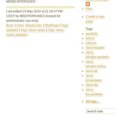
MISMO INTERSADO
Files
Last edited 24 May 2020
at 11:18:47 PM
CEDT
by MEDITERRANEO
(locked for
Create a new
administrator use only).
page
Back
|
Index
|
BackLinks
|
StartPage
|
Tags:
Tags
apatakis
|
Tags: otura-oyeku
|
Tags: otura-
apatakis
oyeku:apatakis
ebbos
odduns
otura-ejiogbe
otura-
ejiogbe:apatakis
otura-
ejiogbe:ebbos
otura-idi
otura-
idi:apatakis
otura-ika
otura-
ika:apatakis
All tags…