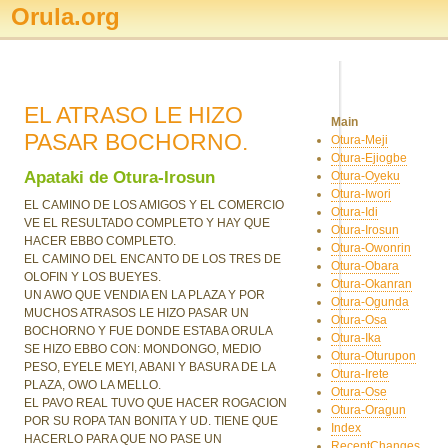
Orula.org
EL ATRASO LE HIZO
Main
PASAR BOCHORNO.
Otura-Meji
Otura-Ejiogbe
Apataki de Otura-Irosun
Otura-Oyeku
Otura-Iwori
EL CAMINO DE LOS AMIGOS Y EL COMERCIO
Otura-Idi
VE EL RESULTADO COMPLETO Y HAY QUE
Otura-Irosun
HACER EBBO COMPLETO.
Otura-Owonrin
EL CAMINO DEL ENCANTO DE LOS TRES DE
Otura-Obara
OLOFIN Y LOS BUEYES.
Otura-Okanran
UN AWO QUE VENDIA EN LA PLAZA Y POR
Otura-Ogunda
MUCHOS ATRASOS LE HIZO PASAR UN
Otura-Osa
BOCHORNO Y FUE DONDE ESTABA ORULA
Otura-Ika
SE HIZO EBBO CON: MONDONGO, MEDIO
Otura-Oturupon
PESO, EYELE MEYI, ABANI Y BASURA DE LA
Otura-Irete
PLAZA, OWO LA MELLO.
Otura-Ose
EL PAVO REAL TUVO QUE HACER ROGACION
Otura-Oragun
POR SU ROPA TAN BONITA Y UD. TIENE QUE
Index
HACERLO PARA QUE NO PASE UN
RecentChanges