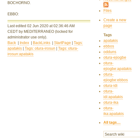
BOCHORNO.
Files
EBBO:
Create a new
page
Last edited 02 Jun 2020
at 02:36:46 AM
CEDT
by MEDITERRANEO
(locked for
Tags
administrator use only).
apatakis
Back
|
Index
|
BackLinks
|
StartPage
|
Tags:
ebbos
apatakis
|
Tags: otura-irosun
|
Tags: otura-
odduns
irosun:apatakis
otura-ejiogbe
otura-
ejiogbe:apatakis
otura-
ejiogbe:ebbos
otura-idi
otura-
idi:apatakis
otura-ika
otura-
ika:apatakis
All tags…