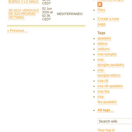
BUENO Y LO MALO.
CEDT
02 Jun
Files
SE HIZO VERDUGO
2020 at
DE SUS PROPIAS
MEDITERRANEO
02:36
VICTIMAS.
Create a new
CEDT
page
» Previous…
Tags
apatakis
ebbos
odduns
osa-ejiogbe
osa-
ejiogbe:apatakis
osa-
ejiogbe:ebbos
osa-idi
osa-idi:apatakis
osa-ika
osa-
ika:apatakis
All tags…
Your log-in