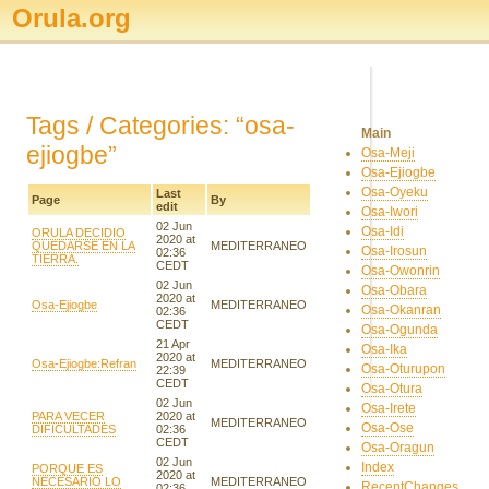
Orula.org
Tags / Categories: “osa-
Main
ejiogbe”
Osa-Meji
Osa-Ejiogbe
Osa-Oyeku
Last
Page
By
edit
Osa-Iwori
02 Jun
Osa-Idi
ORULA DECIDIO
2020 at
QUEDARSE EN LA
MEDITERRANEO
Osa-Irosun
02:36
TIERRA.
CEDT
Osa-Owonrin
02 Jun
Osa-Obara
2020 at
Osa-Ejiogbe
MEDITERRANEO
Osa-Okanran
02:36
CEDT
Osa-Ogunda
21 Apr
Osa-Ika
2020 at
Osa-Ejiogbe:Refran
MEDITERRANEO
Osa-Oturupon
22:39
CEDT
Osa-Otura
02 Jun
Osa-Irete
PARA VECER
2020 at
MEDITERRANEO
Osa-Ose
DIFICULTADES
02:36
CEDT
Osa-Oragun
02 Jun
Index
PORQUE ES
2020 at
NECESARIO LO
MEDITERRANEO
RecentChanges
02:36