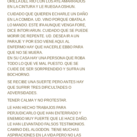
ORILLA DEL RIO CON LOS AYE AMARRADOS
EN LA CINTURA Y LE RUEGA A OSHUN.
CUIDADO QUE QUIEREN ECHARLE UN DAÑO
EN LA COMIDA. UD. VINO PORQUE OBATALA
LO MANDO. ESTE IFA AUNQUE VENGA FORE,
DICE INTORI ARUN. CUIDADO QUE SE PUEDE
MORIR DE REPENTE. UD. DESEA IR A UN
PARAJE Y POR ESO VIENE AQUI. AL
ENFERMO HAY QUE HACERLE EBBO PARA
QUE NO SE MUERA.
EN SU CASA HAY UNA PERSONA QUE ROBA
TODO LO QUE VE MAL PUESTO. QUE SE
CUIDE DE SER SORPRENDIDO Y SUFRA UN
BOCHORNO.
SE RECIBE UNA SUERTE PERO ANTES HAY
QUE SUFRIR TRES DIFICULTADES O
ADVERSIDADES.
TENER CALMA Y NO PROTESTAR.
LE HAN HECHO TRABAJOS PARA
PERJUDICARLO QUE HAN ENTERRADO Y
ENEMIGO MUY FUERTE QUE LE HACE DAÑO.
LE HAN LEVANTADO FALSOS TESTIMONIOS.
CAMINO DEL ALGODON. TIENE MUCHAS
ASPIRACIONES EN LA VIDA PERO NO LAS