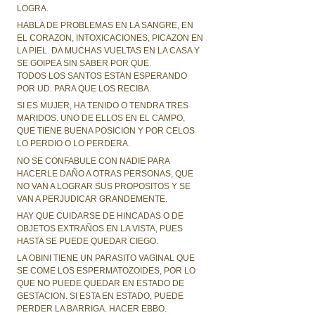
LOGRA.
HABLA DE PROBLEMAS EN LA SANGRE, EN
EL CORAZON, INTOXICACIONES, PICAZON EN
LA PIEL. DA MUCHAS VUELTAS EN LA CASA Y
SE GOIPEA SIN SABER POR QUE.
TODOS LOS SANTOS ESTAN ESPERANDO
POR UD. PARA QUE LOS RECIBA.
SI ES MUJER, HA TENIDO O TENDRA TRES
MARIDOS. UNO DE ELLOS EN EL CAMPO,
QUE TIENE BUENA POSICION Y POR CELOS
LO PERDIO O LO PERDERA.
NO SE CONFABULE CON NADIE PARA
HACERLE DAÑO A OTRAS PERSONAS, QUE
NO VAN A LOGRAR SUS PROPOSITOS Y SE
VAN A PERJUDICAR GRANDEMENTE.
HAY QUE CUIDARSE DE HINCADAS O DE
OBJETOS EXTRAÑOS EN LA VISTA, PUES
HASTA SE PUEDE QUEDAR CIEGO.
LA OBINI TIENE UN PARASITO VAGINAL QUE
SE COME LOS ESPERMATOZOIDES, POR LO
QUE NO PUEDE QUEDAR EN ESTADO DE
GESTACION. SI ESTA EN ESTADO, PUEDE
PERDER LA BARRIGA. HACER EBBO.