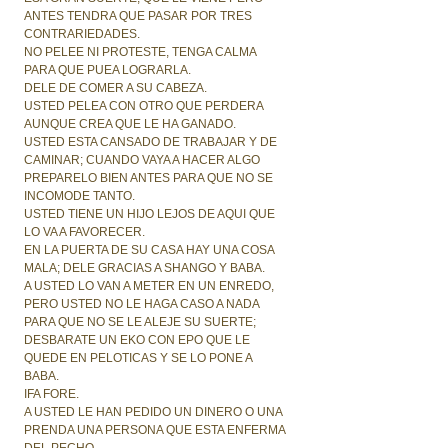
ANTES TENDRA QUE PASAR POR TRES
CONTRARIEDADES.
NO PELEE NI PROTESTE, TENGA CALMA
PARA QUE PUEA LOGRARLA.
DELE DE COMER A SU CABEZA.
USTED PELEA CON OTRO QUE PERDERA
AUNQUE CREA QUE LE HA GANADO.
USTED ESTA CANSADO DE TRABAJAR Y DE
CAMINAR; CUANDO VAYA A HACER ALGO
PREPARELO BIEN ANTES PARA QUE NO SE
INCOMODE TANTO.
USTED TIENE UN HIJO LEJOS DE AQUI QUE
LO VA A FAVORECER.
EN LA PUERTA DE SU CASA HAY UNA COSA
MALA; DELE GRACIAS A SHANGO Y BABA.
A USTED LO VAN A METER EN UN ENREDO,
PERO USTED NO LE HAGA CASO A NADA
PARA QUE NO SE LE ALEJE SU SUERTE;
DESBARATE UN EKO CON EPO QUE LE
QUEDE EN PELOTICAS Y SE LO PONE A
BABA.
IFA FORE.
A USTED LE HAN PEDIDO UN DINERO O UNA
PRENDA UNA PERSONA QUE ESTA ENFERMA