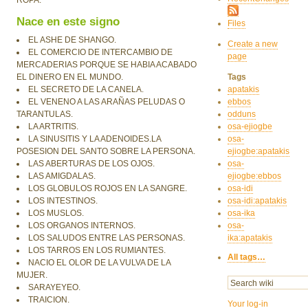
ROPA.
Nace en este signo
Files
EL ASHE DE SHANGO.
Create a new
EL COMERCIO DE INTERCAMBIO DE
page
MERCADERIAS PORQUE SE HABIA ACABADO
EL DINERO EN EL MUNDO.
Tags
EL SECRETO DE LA CANELA.
apatakis
EL VENENO A LAS ARAÑAS PELUDAS O
ebbos
TARANTULAS.
odduns
LA ARTRITIS.
osa-ejiogbe
LA SINUSITIS Y LA ADENOIDES.LA
osa-
POSESION DEL SANTO SOBRE LA PERSONA.
ejiogbe:apatakis
LAS ABERTURAS DE LOS OJOS.
osa-
LAS AMIGDALAS.
ejiogbe:ebbos
LOS GLOBULOS ROJOS EN LA SANGRE.
osa-idi
LOS INTESTINOS.
osa-idi:apatakis
LOS MUSLOS.
osa-ika
LOS ORGANOS INTERNOS.
osa-
LOS SALUDOS ENTRE LAS PERSONAS.
ika:apatakis
LOS TARROS EN LOS RUMIANTES.
All tags…
NACIO EL OLOR DE LA VULVA DE LA
MUJER.
SARAYEYEO.
TRAICION.
Your log-in