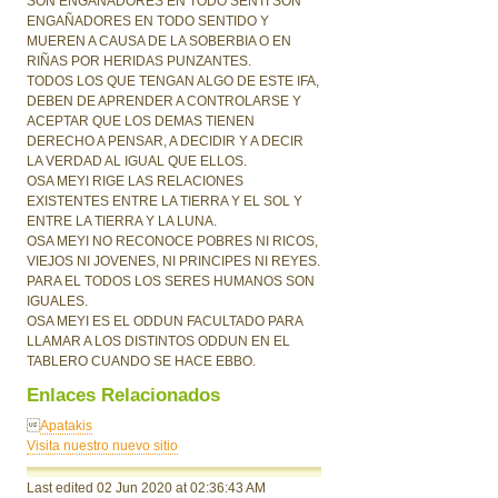
SON ENGAÑADORES EN TODO SENTI SON
ENGAÑADORES EN TODO SENTIDO Y
MUEREN A CAUSA DE LA SOBERBIA O EN
RIÑAS POR HERIDAS PUNZANTES.
TODOS LOS QUE TENGAN ALGO DE ESTE IFA,
DEBEN DE APRENDER A CONTROLARSE Y
ACEPTAR QUE LOS DEMAS TIENEN
DERECHO A PENSAR, A DECIDIR Y A DECIR
LA VERDAD AL IGUAL QUE ELLOS.
OSA MEYI RIGE LAS RELACIONES
EXISTENTES ENTRE LA TIERRA Y EL SOL Y
ENTRE LA TIERRA Y LA LUNA.
OSA MEYI NO RECONOCE POBRES NI RICOS,
VIEJOS NI JOVENES, NI PRINCIPES NI REYES.
PARA EL TODOS LOS SERES HUMANOS SON
IGUALES.
OSA MEYI ES EL ODDUN FACULTADO PARA
LLAMAR A LOS DISTINTOS ODDUN EN EL
TABLERO CUANDO SE HACE EBBO.
Enlaces Relacionados

Apatakis
Visita nuestro nuevo sitio
Last edited 02 Jun 2020
at 02:36:43 AM