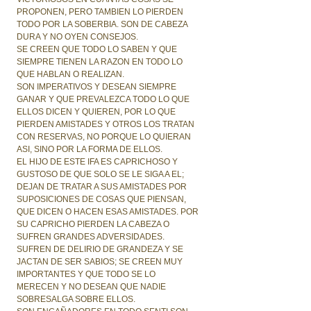
PROPONEN, PERO TAMBIEN LO PIERDEN
TODO POR LA SOBERBIA. SON DE CABEZA
DURA Y NO OYEN CONSEJOS.
SE CREEN QUE TODO LO SABEN Y QUE
SIEMPRE TIENEN LA RAZON EN TODO LO
QUE HABLAN O REALIZAN.
SON IMPERATIVOS Y DESEAN SIEMPRE
GANAR Y QUE PREVALEZCA TODO LO QUE
ELLOS DICEN Y QUIEREN, POR LO QUE
PIERDEN AMISTADES Y OTROS LOS TRATAN
CON RESERVAS, NO PORQUE LO QUIERAN
ASI, SINO POR LA FORMA DE ELLOS.
EL HIJO DE ESTE IFA ES CAPRICHOSO Y
GUSTOSO DE QUE SOLO SE LE SIGA A EL;
DEJAN DE TRATAR A SUS AMISTADES POR
SUPOSICIONES DE COSAS QUE PIENSAN,
QUE DICEN O HACEN ESAS AMISTADES. POR
SU CAPRICHO PIERDEN LA CABEZA O
SUFREN GRANDES ADVERSIDADES.
SUFREN DE DELIRIO DE GRANDEZA Y SE
JACTAN DE SER SABIOS; SE CREEN MUY
IMPORTANTES Y QUE TODO SE LO
MERECEN Y NO DESEAN QUE NADIE
SOBRESALGA SOBRE ELLOS.