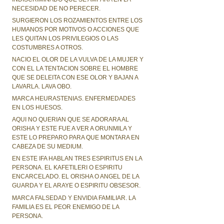
NECESIDAD DE NO PERECER.
SURGIERON LOS ROZAMIENTOS ENTRE LOS
HUMANOS POR MOTIVOS O ACCIONES QUE
LES QUITAN LOS PRIVILEGIOS O LAS
COSTUMBRES A OTROS.
NACIO EL OLOR DE LA VULVA DE LA MUJER Y
CON EL LA TENTACION SOBRE EL HOMBRE
QUE SE DELEITA CON ESE OLOR Y BAJAN A
LAVARLA. LAVA OBO.
MARCA HEURASTENIAS. ENFERMEDADES
EN LOS HUESOS.
AQUI NO QUERIAN QUE SE ADORARA AL
ORISHA Y ESTE FUE A VER A ORUNMILA Y
ESTE LO PREPARO PARA QUE MONTARA EN
CABEZA DE SU MEDIUM.
EN ESTE IFA HABLAN TRES ESPIRITUS EN LA
PERSONA. EL KAFETILERI O ESPIRITU
ENCARCELADO. EL ORISHA O ANGEL DE LA
GUARDA Y EL ARAYE O ESPIRITU OBSESOR.
MARCA FALSEDAD Y ENVIDIA FAMILIAR. LA
FAMILIA ES EL PEOR ENEMIGO DE LA
PERSONA.