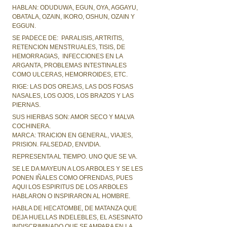
HABLAN: ODUDUWA, EGUN, OYA, AGGAYU,
OBATALA, OZAIN, IKORO, OSHUN, OZAIN Y
EGGUN.
SE PADECE DE: PARALISIS, ARTRITIS,
RETENCION MENSTRUALES, TISIS, DE
HEMORRAGIAS, INFECCIONES EN LA
ARGANTA, PROBLEMAS INTESTINALES
COMO ULCERAS, HEMORROIDES, ETC.
RIGE: LAS DOS OREJAS, LAS DOS FOSAS
NASALES, LOS OJOS, LOS BRAZOS Y LAS
PIERNAS.
SUS HIERBAS SON: AMOR SECO Y MALVA
COCHINERA.
MARCA: TRAICION EN GENERAL, VIAJES,
PRISION. FALSEDAD, ENVIDIA.
REPRESENTA AL TIEMPO. UNO QUE SE VA.
SE LE DA MAYEUN A LOS ARBOLES Y SE LES
PONEN IÑALES COMO OFRENDAS, PUES
AQUI LOS ESPIRITUS DE LOS ARBOLES
HABLARON O INSPIRARON AL HOMBRE.
HABLA DE HECATOMBE, DE MATANZA QUE
DEJA HUELLAS INDELEBLES, EL ASESINATO
INDISCRIMINADO QUE SE AMPARA EN LA