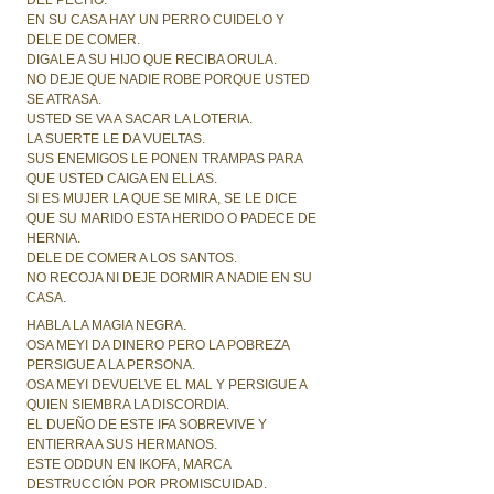
DEL PECHO.
EN SU CASA HAY UN PERRO CUIDELO Y
DELE DE COMER.
DIGALE A SU HIJO QUE RECIBA ORULA.
NO DEJE QUE NADIE ROBE PORQUE USTED
SE ATRASA.
USTED SE VA A SACAR LA LOTERIA.
LA SUERTE LE DA VUELTAS.
SUS ENEMIGOS LE PONEN TRAMPAS PARA
QUE USTED CAIGA EN ELLAS.
SI ES MUJER LA QUE SE MIRA, SE LE DICE
QUE SU MARIDO ESTA HERIDO O PADECE DE
HERNIA.
DELE DE COMER A LOS SANTOS.
NO RECOJA NI DEJE DORMIR A NADIE EN SU
CASA.
HABLA LA MAGIA NEGRA.
OSA MEYI DA DINERO PERO LA POBREZA
PERSIGUE A LA PERSONA.
OSA MEYI DEVUELVE EL MAL Y PERSIGUE A
QUIEN SIEMBRA LA DISCORDIA.
EL DUEÑO DE ESTE IFA SOBREVIVE Y
ENTIERRA A SUS HERMANOS.
ESTE ODDUN EN IKOFA, MARCA
DESTRUCCIÓN POR PROMISCUIDAD.