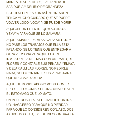
MARCA DESCREDITOS, JACTANCIA DE
SABIDURIA Y DELIRIO DE GRANDEZA.
ESTE IFA FORE ES AUN ASÍ INTORI ARUN.
TENGA MUCHO CUIDADO QUE SE PUEDE
VOLVER LOCO (LOCA) Y SE PUEDE MORIR.
AQUI OSHUN LE ENTREQO A SU HIJO A
YEMAYA PARA QUE SE LO SALVARA.
AQUI LA MADRE PARA SALVAR A SU HIJO Y
NO PASE LOS TRABAJOS QUE ELLA ESTA
PASANDO, SE LO TIENE QUE ENTREGAR A
OTRA PERSONA PARA QUE LO CRIE.
IR A LA ORILLA DEL MAR CON UN RAMO, DE
FLORES Y CONTARLE SUS PENAS A YEMAYA
Y DEJAR ALLI LAS FLORES. NO PEDIRLE
NADA, SOLO CONTARLE SUS PENAS PARA
QUE RECIBA SU AYUDA.
AQUI FUE DONDE ABO NO PODIA COMER
EPO Y EL LO COMIA Y LE HIZO UNA BOLA EN
EL ESTOMAGO QUE LO MATO.
UN PODEROSO ESTA LUCHANDO CONTRA
UD. HAGA EBBO PARA QUE NO PIERDA Y
PARA QUE LO CONSIDEREN CON: ABO, DOS
AKUKO, DOS ETU, EYE DE DILOGUN. VA A LA