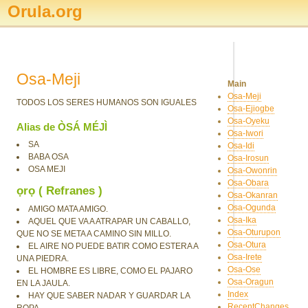
Orula.org
Osa-Meji
Main
Osa-Meji
TODOS LOS SERES HUMANOS SON IGUALES
Osa-Ejiogbe
Osa-Oyeku
Alias de ÒSÁ MÉJÌ
Osa-Iwori
SA
Osa-Idi
BABA OSA
Osa-Irosun
OSA MEJI
Osa-Owonrin
Osa-Obara
ọrọ ( Refranes )
Osa-Okanran
Osa-Ogunda
AMIGO MATA AMIGO.
Osa-Ika
AQUEL QUE VA A ATRAPAR UN CABALLO,
Osa-Oturupon
QUE NO SE META A CAMINO SIN MILLO.
Osa-Otura
EL AIRE NO PUEDE BATIR COMO ESTERA A
Osa-Irete
UNA PIEDRA.
Osa-Ose
EL HOMBRE ES LIBRE, COMO EL PAJARO
Osa-Oragun
EN LA JAULA.
Index
HAY QUE SABER NADAR Y GUARDAR LA
RecentChanges