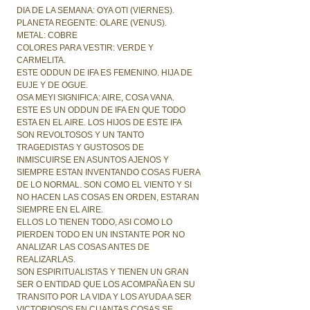
DIA DE LA SEMANA: OYA OTI (VIERNES).
PLANETA REGENTE: OLARE (VENUS).
METAL: COBRE
COLORES PARA VESTIR: VERDE Y
CARMELITA.
ESTE ODDUN DE IFA ES FEMENINO. HIJA DE
EUJE Y DE OGUE.
OSA MEYI SIGNIFICA: AIRE, COSA VANA.
ESTE ES UN ODDUN DE IFA EN QUE TODO
ESTA EN EL AIRE. LOS HIJOS DE ESTE IFA
SON REVOLTOSOS Y UN TANTO
TRAGEDISTAS Y GUSTOSOS DE
INMISCUIRSE EN ASUNTOS AJENOS Y
SIEMPRE ESTAN INVENTANDO COSAS FUERA
DE LO NORMAL. SON COMO EL VIENTO Y SI
NO HACEN LAS COSAS EN ORDEN, ESTARAN
SIEMPRE EN EL AIRE.
ELLOS LO TIENEN TODO, ASI COMO LO
PIERDEN TODO EN UN INSTANTE POR NO
ANALIZAR LAS COSAS ANTES DE
REALIZARLAS.
SON ESPIRITUALISTAS Y TIENEN UN GRAN
SER O ENTIDAD QUE LOS ACOMPAÑA EN SU
TRANSITO POR LA VIDA Y LOS AYUDA A SER
VICTORIOSOS EN CUANTAS COSAS SE