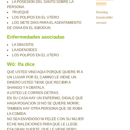
LA POSESION DEL SANTO SOBRE LA
details
PERSONA.
TRUEQUE
Running
LOS POLIPOS EN EL UTERO.
DominoWiki
LOS SIETE DIAS PARA EL ASENTAMIENTO
version
DE OSHA EN EL IGBODUN.
Enfermedades asociadas
LA SINUSITIS
LA ADENOIDES
LOS POLIPOS EN EL UTERO
Wó: Ifa dice
QUE USTED VINO AQUI PORQUE QUIERE IR A
UN LUGAR POR EL CAMINO LE VIENE UN
DINERO USTED TIENE QUE RECIBIR A
SHANGO Y A OBATALA.
A USTED LE CORREN DETRAS.
EN SU CASA HAY UN ENFERMO, DIGALE QUE
HAGA ROGACION SI NO SE QUIERE MORIR;
TAMBIEN HAY OTRA PERSONA QUE SE ROBA
LA COMIDA.
NO SEA ENVIDIOSO NI PELEE CON SU MUJER
ECHE MALDICIONES PARA QUE LE LLEGE
ESA GRAN SUERTE, QUE LE VIENE PERO