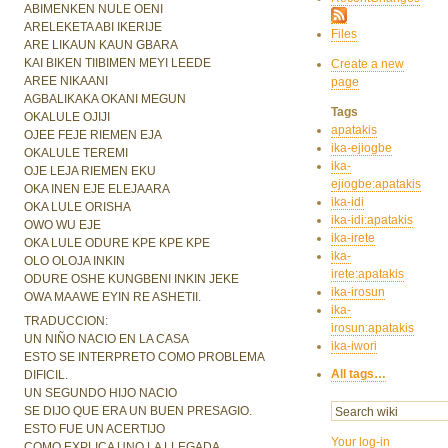
ABIMENKEN NULE OENI
ARELEKETA ABI IKERIJE
Files
ARE LIKAUN KAUN GBARA
KAI BIKEN TIIBIMEN MEYI LEEDE
Create a new
AREE NIKAANI
page
AGBALIKAKA OKANI MEGUN
Tags
OKALULE OJIJI
apatakis
OJEE FEJE RIEMEN EJA
ika-ejiogbe
OKALULE TEREMI
ika-
OJE LEJA RIEMEN EKU
ejiogbe:apatakis
OKA INEN EJE ELEJAARA
ika-idi
OKA LULE ORISHA
ika-idi:apatakis
OWO WU EJE
ika-irete
OKA LULE ODURE KPE KPE KPE
ika-
OLO OLOJA INKIN
irete:apatakis
ODURE OSHE KUNGBENI INKIN JEKE
ika-irosun
OWA MAAWE EYIN RE ASHETII.
ika-
TRADUCCION:
irosun:apatakis
UN NIÑO NACIO EN LA CASA
ika-iwori
ESTO SE INTERPRETO COMO PROBLEMA
All tags…
DIFICIL.
UN SEGUNDO HIJO NACIO
SE DIJO QUE ERA UN BUEN PRESAGIO.
ESTO FUE UN ACERTIJO
Your log-in
COMO EXPLICA UNO LA LLEGADA