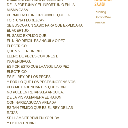
details
DE LA FORTUNA Y EL INFORTUNIO EN LA
MISMA CASA.
Running
PERMITIRA EL INFORTUNADO QUE LA
DominoWiki
FORTUNA FLOREZCA?
version
SE BUSCO A UN SABIO PARA QUE EXPLICARA
EL ACERTIJO.
EL SABIO EXPLICO QUE:
EL NIÑO DIFICIL ES ANGUILA O PEZ
ELECTRICO
QUE VIVE EN UN RIO,
LLENO DE PECES COMUNES E
INOFENSIVOS.
ES POR ESTO QUE LA ANGUILA O PEZ
ELECTRICO
ES EL REY DE LOS PECES.
Y POR LO QUE LOS PECES INOFENSIVOS
POR MUY ABUNDANTES QUE SEAN
NO PUEDEN RETAR A LA ANGUILA.
DE LA MISMA MANERA EL RATON
CON NARIZ AGUDA Y AFILADA
ES TAN TEMIDO QUE ES EL REY DE LAS
RATAS.
SE LLAMA ITEREMI EN YORUBA
Y OKHAN EN BINI.