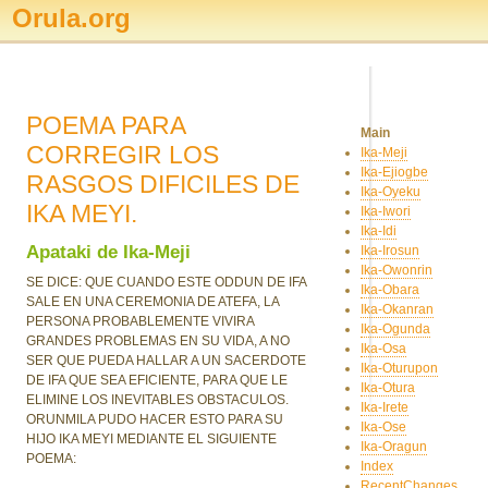
Orula.org
POEMA PARA
Main
CORREGIR LOS
Ika-Meji
Ika-Ejiogbe
RASGOS DIFICILES DE
Ika-Oyeku
IKA MEYI.
Ika-Iwori
Ika-Idi
Apataki de Ika-Meji
Ika-Irosun
Ika-Owonrin
SE DICE: QUE CUANDO ESTE ODDUN DE IFA
Ika-Obara
SALE EN UNA CEREMONIA DE ATEFA, LA
Ika-Okanran
PERSONA PROBABLEMENTE VIVIRA
Ika-Ogunda
GRANDES PROBLEMAS EN SU VIDA, A NO
Ika-Osa
SER QUE PUEDA HALLAR A UN SACERDOTE
Ika-Oturupon
DE IFA QUE SEA EFICIENTE, PARA QUE LE
Ika-Otura
ELIMINE LOS INEVITABLES OBSTACULOS.
Ika-Irete
ORUNMILA PUDO HACER ESTO PARA SU
Ika-Ose
HIJO IKA MEYI MEDIANTE EL SIGUIENTE
Ika-Oragun
POEMA:
Index
RecentChanges