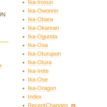
Ika-Irosun
Ika-Owonrin
UN
Ika-Obara
Ika-Okanran
Ika-Ogunda
Ika-Osa
Ika-Oturupon
Ika-Otura
a-
Ika-Irete
Ika-Ose
Ika-Oragun
Index
RecentChanges