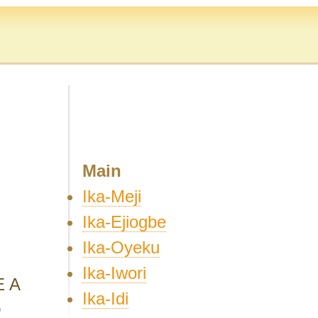
Main
Ika-Meji
Ika-Ejiogbe
Ika-Oyeku
Ika-Iwori
 A
Ika-Idi
O