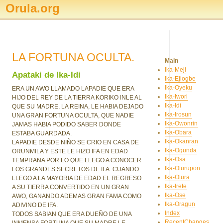
Orula.org
LA FORTUNA OCULTA.
Main
Ika-Meji
Apataki de Ika-Idi
Ika-Ejiogbe
Ika-Oyeku
ERA UN AWO LLAMADO LAPADIE QUE ERA
Ika-Iwori
HIJO DEL REY DE LA TIERRA KORIKO INLE AL
Ika-Idi
QUE SU MADRE, LA REINA, LE HABIA DEJADO
Ika-Irosun
UNA GRAN FORTUNA OCULTA, QUE NADIE
Ika-Owonrin
JAMAS HABIA PODIDO SABER DONDE
Ika-Obara
ESTABA GUARDADA.
Ika-Okanran
LAPADIE DESDE NIÑO SE CRIO EN CASA DE
Ika-Ogunda
ORUNMILA Y ESTE LE HIZO IFA EN EDAD
Ika-Osa
TEMPRANA POR LO QUE LLEGO A CONOCER
Ika-Oturupon
LOS GRANDES SECRETOS DE IFA. CUANDO
Ika-Otura
LLEGO A LA MAYORIA DE EDAD EL REGRESO
Ika-Irete
A SU TIERRA CONVERTIDO EN UN GRAN
Ika-Ose
AWO, GANANDO ADEMAS GRAN FAMA COMO
Ika-Oragun
ADIVINO DE IFA.
Index
TODOS SABIAN QUE ERA DUEÑO DE UNA
RecentChanges
INMENSA FORTUNA QUE SU MADRE LE