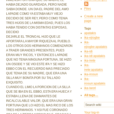
HABIA DEJADO GUARDADA, PERO NADIE
Files
SABIA DONDE. UN DIA EL PADRE DEL AWO
LAPADIE COMO YA ESTABA MUY VIEJO
Create a new
DECIDIO DE SER REY, PERO COMO TENIA
page
TRES HIJOS DE LA MISMA EDAD, PUES LOS
HABIA TENIDO CON DISTINTAS ESPOSAS,
Tags
DECIDIO
apatakis
DEJARLE EL TRONO AL HIJO QUE LE
ika-ejiogbe
APORTARA LA MAYOR RIQUEZA AL PUEBLO.
ika-
LOS OTROS DOS HERMANOS COMENZARON
ejiogbe:apatakis
A TRAER GRANDES PRESENTES, PUES
ika-idi
ERAN MUY RICOS, Y ENTONCES LAPADIE
ika-idi:apatakis
QUE NO TENIA NINGUNA FORTUNA, SE HIZO
ika-irete
UN OSODE Y SE VIO ESTE IFA Y SE HIZO
ika-
EBBO CON EL RECUERDO MAS PRECIADO
irete:apatakis
QUE TENIA DE SU MADRE, QUE ERA UNA
ika-irosun
SILLA MUY BONITA POR SU TALLADO
ika-
EXQUISITO.
irosun:apatakis
CUANDO EL LIMO LA PORCION DE LA SILLA
ika-iwori
QUE SE IBA EN EL EBBO, ESTA ERA HUECA Y
All tags…
ESTABA LLENA DE DIAMANTES DE
INCALCULABLE VALOR, QUE ERA UNA GRAN
FORTUNA QUE LO HIZO EL MAS RICO DE LOS
TRES HERMANOS. Y ASI FUE CORONADO
Your log-in