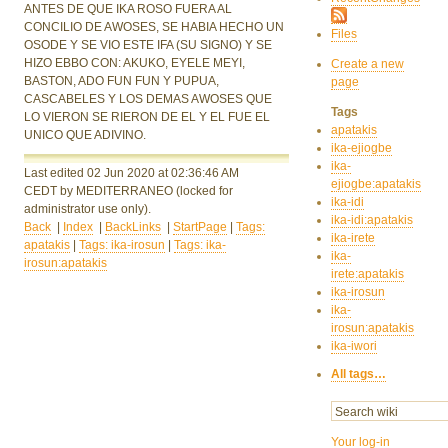
ANTES DE QUE IKA ROSO FUERA AL
CONCILIO DE AWOSES, SE HABIA HECHO UN
Files
OSODE Y SE VIO ESTE IFA (SU SIGNO) Y SE
HIZO EBBO CON: AKUKO, EYELE MEYI,
Create a new
BASTON, ADO FUN FUN Y PUPUA,
page
CASCABELES Y LOS DEMAS AWOSES QUE
Tags
LO VIERON SE RIERON DE EL Y EL FUE EL
apatakis
UNICO QUE ADIVINO.
ika-ejiogbe
ika-
Last edited 02 Jun 2020
at 02:36:46 AM
ejiogbe:apatakis
CEDT
by MEDITERRANEO
(locked for
ika-idi
administrator use only).
ika-idi:apatakis
Back
|
Index
|
BackLinks
|
StartPage
|
Tags:
ika-irete
apatakis
|
Tags: ika-irosun
|
Tags: ika-
ika-
irosun:apatakis
irete:apatakis
ika-irosun
ika-
irosun:apatakis
ika-iwori
All tags…
Your log-in