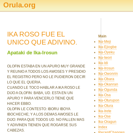
Orula.org
IKA ROSO FUE EL
Main
UNICO QUE ADIVINO.
Ika-Meji
Ika-Ejiogbe
Apataki de Ika-Irosun
Ika-Oyeku
Ika-Iwori
Ika-Idi
OLOFIN ESTABA EN UN APURO MUY GRANDE
Ika-Irosun
Y REUNIO A TODOS LOS AWOSES Y PRESIDIO
Ika-Owonrin
EL REGISTRO PERO NO LE PUDIERON DECIR
Ika-Obara
LO QUE EL QUERIA.
Ika-Okanran
CUANDO LE TOCO HABLAR A IKA ROSO LE
Ika-Ogunda
DIJO A OLOFIN: BABA, UD. ESTA EN UN
Ika-Osa
APURO Y PARA VENCERLO TIENE QUE
Ika-Oturupon
HACER EBBO.
Ika-Otura
OLOFIN LE CONTESTO: IBORU IBOYA
Ika-Irete
IBOCHECHE; Y A LOS DEMAS AWOSES LE
Ika-Ose
DIJO: PARA QUE TODOS UD. NO FALLEN MAS
Ika-Oragun
Y ADIVINEN TIENEN QUE ROGARSE SUS
Index
CABEZAS.
RecentChanges