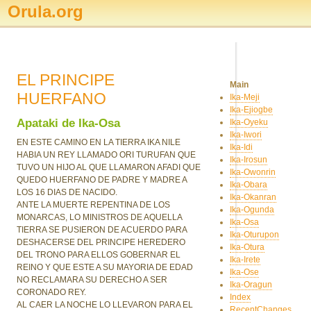
Orula.org
EL PRINCIPE
Main
HUERFANO
Ika-Meji
Ika-Ejiogbe
Apataki de Ika-Osa
Ika-Oyeku
Ika-Iwori
EN ESTE CAMINO EN LA TIERRA IKA NILE
Ika-Idi
HABIA UN REY LLAMADO ORI TURUFAN QUE
Ika-Irosun
TUVO UN HIJO AL QUE LLAMARON AFADI QUE
Ika-Owonrin
QUEDO HUERFANO DE PADRE Y MADRE A
Ika-Obara
LOS 16 DIAS DE NACIDO.
Ika-Okanran
ANTE LA MUERTE REPENTINA DE LOS
Ika-Ogunda
MONARCAS, LO MINISTROS DE AQUELLA
Ika-Osa
TIERRA SE PUSIERON DE ACUERDO PARA
Ika-Oturupon
DESHACERSE DEL PRINCIPE HEREDERO
Ika-Otura
DEL TRONO PARA ELLOS GOBERNAR EL
Ika-Irete
REINO Y QUE ESTE A SU MAYORIA DE EDAD
Ika-Ose
NO RECLAMARA SU DERECHO A SER
Ika-Oragun
CORONADO REY.
Index
AL CAER LA NOCHE LO LLEVARON PARA EL
RecentChanges