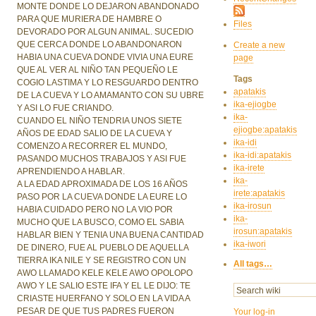
MONTE DONDE LO DEJARON ABANDONADO
PARA QUE MURIERA DE HAMBRE O
Files
DEVORADO POR ALGUN ANIMAL. SUCEDIO
QUE CERCA DONDE LO ABANDONARON
Create a new
HABIA UNA CUEVA DONDE VIVIA UNA EURE
page
QUE AL VER AL NIÑO TAN PEQUEÑO LE
Tags
COGIO LASTIMA Y LO RESGUARDO DENTRO
apatakis
DE LA CUEVA Y LO AMAMANTO CON SU UBRE
ika-ejiogbe
Y ASI LO FUE CRIANDO.
ika-
CUANDO EL NIÑO TENDRIA UNOS SIETE
ejiogbe:apatakis
AÑOS DE EDAD SALIO DE LA CUEVA Y
ika-idi
COMENZO A RECORRER EL MUNDO,
ika-idi:apatakis
PASANDO MUCHOS TRABAJOS Y ASI FUE
ika-irete
APRENDIENDO A HABLAR.
ika-
A LA EDAD APROXIMADA DE LOS 16 AÑOS
irete:apatakis
PASO POR LA CUEVA DONDE LA EURE LO
ika-irosun
HABIA CUIDADO PERO NO LA VIO POR
ika-
MUCHO QUE LA BUSCO, COMO EL SABIA
irosun:apatakis
HABLAR BIEN Y TENIA UNA BUENA CANTIDAD
ika-iwori
DE DINERO, FUE AL PUEBLO DE AQUELLA
TIERRA IKA NILE Y SE REGISTRO CON UN
All tags…
AWO LLAMADO KELE KELE AWO OPOLOPO
AWO Y LE SALIO ESTE IFA Y EL LE DIJO: TE
CRIASTE HUERFANO Y SOLO EN LA VIDA A
PESAR DE QUE TUS PADRES FUERON
Your log-in