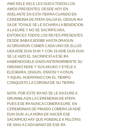
AWO KELE KELE LES DIJO A TODOS LOS
AWOS PRESENTES: DESDE HOY EN
ADELANTE EN ESTA TIERRA CUANDO EN
CEREMONIA DE ATEFA SALGA EL ODDUN IKA
SA DE TOYALE SE LE ECHARA LA BENDICION
A LA EURE Y NO SE SACRIFICARA;
ENTONCES TODOS LOS REYES PRESENTES
DESDE BABA EJIOGBE HASTA ORAGUN
ACORDARON COMER CADA UNO DE ELLOS
UNA ADIE DUN DUN Y CON 16 ADIE DUN DUN
SE LE HIZO EL SACRIFICIO A ESE IFA
HABIENDOSELE DADO ANTERIORMENTE SU
OWUNKO KEKE Y SUS AKUKO Y EYELE A
ELEGBARA, OGGUN, OSHOSI Y A OSUN.
Y AQUEL HUERFANO CON EL TIEMPO
CONQUISTO LA CORONA DE SU TIERRA.
NOTA: POR ESTE IFA NO SE LE DA EURE A
ORUNMILA EN LA CEREMONIA DE ATEFA
PUES ESE IFA NUNCA COMERA EURE, EN
CEREMONIAS DE PINADO COMERA 16 ADIE
DUN DUN. A LA HORA DE HACER ESE
SACRIFICIO HAY QUE PONERLE 8 PELOTAS
DE ISHU A CADA MANO DE ESE IFA.