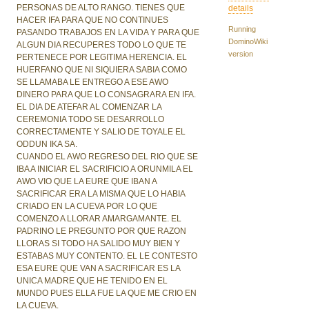
PERSONAS DE ALTO RANGO. TIENES QUE
details
HACER IFA PARA QUE NO CONTINUES
Running
PASANDO TRABAJOS EN LA VIDA Y PARA QUE
DominoWiki
ALGUN DIA RECUPERES TODO LO QUE TE
version
PERTENECE POR LEGITIMA HERENCIA. EL
HUERFANO QUE NI SIQUIERA SABIA COMO
SE LLAMABA LE ENTREGO A ESE AWO
DINERO PARA QUE LO CONSAGRARA EN IFA.
EL DIA DE ATEFAR AL COMENZAR LA
CEREMONIA TODO SE DESARROLLO
CORRECTAMENTE Y SALIO DE TOYALE EL
ODDUN IKA SA.
CUANDO EL AWO REGRESO DEL RIO QUE SE
IBA A INICIAR EL SACRIFICIO A ORUNMILA EL
AWO VIO QUE LA EURE QUE IBAN A
SACRIFICAR ERA LA MISMA QUE LO HABIA
CRIADO EN LA CUEVA POR LO QUE
COMENZO A LLORAR AMARGAMANTE. EL
PADRINO LE PREGUNTO POR QUE RAZON
LLORAS SI TODO HA SALIDO MUY BIEN Y
ESTABAS MUY CONTENTO. EL LE CONTESTO
ESA EURE QUE VAN A SACRIFICAR ES LA
UNICA MADRE QUE HE TENIDO EN EL
MUNDO PUES ELLA FUE LA QUE ME CRIO EN
LA CUEVA.