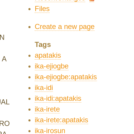
Files
Create a new page
AN
Tags
apatakis
 A
ika-ejiogbe
ika-ejiogbe:apatakis
ika-idi
ika-idi:apatakis
UAL
ika-irete
ika-irete:apatakis
IRO
ika-irosun