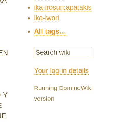
RA
ika-irosun:apatakis
ika-iwori
All tags…
EN
Your log-in details
Running DominoWiki
 Y
version
E
UE