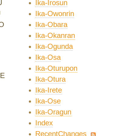
Ika-Irosun
U
Ika-Owonrin
U
Ika-Obara
O
Ika-Okanran
Ika-Ogunda
Ika-Osa
Ika-Oturupon
UE
Ika-Otura
Ika-Irete
Ika-Ose
Ika-Oragun
Index
RecentChanges