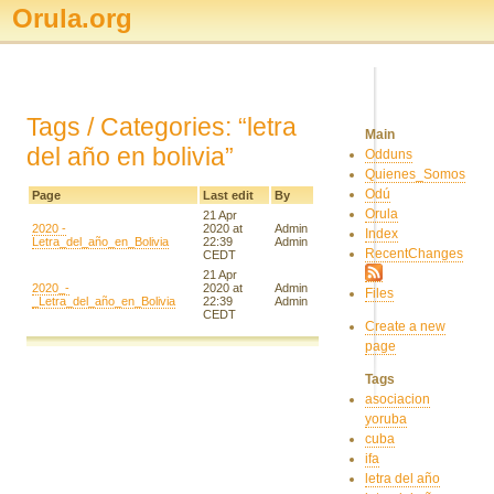
Orula.org
Tags / Categories: “letra
Main
del año en bolivia”
Odduns
Quienes_Somos
Odú
Page
Last edit
By
Orula
21 Apr
2020 -
2020 at
Admin
Index
Letra_del_año_en_Bolivia
22:39
Admin
RecentChanges
CEDT
21 Apr
2020_-
2020 at
Admin
Files
_Letra_del_año_en_Bolivia
22:39
Admin
CEDT
Create a new
page
Tags
asociacion
yoruba
cuba
ifa
letra del año