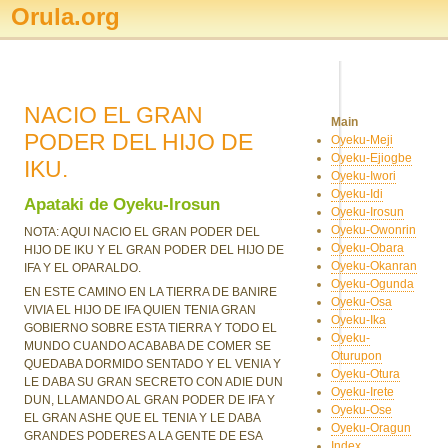
Orula.org
NACIO EL GRAN
Main
PODER DEL HIJO DE
Oyeku-Meji
Oyeku-Ejiogbe
IKU.
Oyeku-Iwori
Oyeku-Idi
Apataki de Oyeku-Irosun
Oyeku-Irosun
Oyeku-Owonrin
NOTA: AQUI NACIO EL GRAN PODER DEL
Oyeku-Obara
HIJO DE IKU Y EL GRAN PODER DEL HIJO DE
Oyeku-Okanran
IFA Y EL OPARALDO.
Oyeku-Ogunda
EN ESTE CAMINO EN LA TIERRA DE BANIRE
Oyeku-Osa
VIVIA EL HIJO DE IFA QUIEN TENIA GRAN
Oyeku-Ika
GOBIERNO SOBRE ESTA TIERRA Y TODO EL
Oyeku-
MUNDO CUANDO ACABABA DE COMER SE
Oturupon
QUEDABA DORMIDO SENTADO Y EL VENIA Y
Oyeku-Otura
LE DABA SU GRAN SECRETO CON ADIE DUN
Oyeku-Irete
DUN, LLAMANDO AL GRAN PODER DE IFA Y
Oyeku-Ose
EL GRAN ASHE QUE EL TENIA Y LE DABA
Oyeku-Oragun
GRANDES PODERES A LA GENTE DE ESA
Index