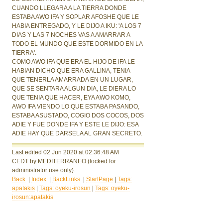
CUANDO LLEGARA A LA TIERRA DONDE
ESTABA AWO IFA Y SOPLAR AFOSHE QUE LE
HABIA ENTREGADO, Y LE DIJO A IKU: 'A LOS 7
DIAS Y LAS 7 NOCHES VAS A AMARRAR A
TODO EL MUNDO QUE ESTE DORMIDO EN LA
TIERRA'.
COMO AWO IFA QUE ERA EL HIJO DE IFA LE
HABIAN DICHO QUE ERA GALLINA, TENIA
QUE TENERLA AMARRADA EN UN LUGAR,
QUE SE SENTARA ALGUN DIA, LE DIERA LO
QUE TENIA QUE HACER, EYA AWO KOMO,
AWO IFA VIENDO LO QUE ESTABA PASANDO,
ESTABA ASUSTADO, COGIO DOS COCOS, DOS
ADIE Y FUE DONDE IFA Y ESTE LE DIJO: ESA
ADIE HAY QUE DARSELA AL GRAN SECRETO.
Last edited 02 Jun 2020
at 02:36:48 AM
CEDT
by MEDITERRANEO
(locked for
administrator use only).
Back
|
Index
|
BackLinks
|
StartPage
|
Tags:
apatakis
|
Tags: oyeku-irosun
|
Tags: oyeku-
irosun:apatakis