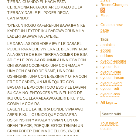
TIERRA. CUANDO EL HACIA ESTA
RecentChanges
CEREMONIA PARA QUITAR LO MALO DE LA
TIERRA Y DARLE EL PODER DECIA
Files
CANTANDO:
Create a new
'OYEKUN IROSO KAFEREFUN BAWA IFA NIKE
page
KAREFUN LEYERE IKU BABOWA ORUNMILA
LADERI BABAWA IFA LAYERE'.
Tags
LE DABA LAS DOS ADIE A IFA Y LE DABA EL
apatakis
PODER PARA QUE VINIERA EL BIEN, INVITABA
ebbos
A LA GENTE DE ESA TIERRA A COMER DE ESA
odduns
ADIE Y LE PONIA A ORUNMILA UNA IGBA CON
oyecun-ejiogbe
ONI BOMBO COCINADO, UNA CON AMALA Y
oyecun-ika
UNA CON CALDO DE ÑAME, UNA CON
oyecun-irete
OSHINSHIN, UNA CON EREKINIA Y OTRA CON
oyecun-irosun
ERE DE CARITA, UN MUÑEQUITO CON
oyecun-iwori
BASTANTE EPO CON TODO ESO Y LE DABAN
oyecun-odi
SU CAMINO. ENTONCES VENIA EL HIJO DE
oyecun-osa
IKU QUE SE LLAMABA AWO ABERI BIKU Y SE
All tags…
COMIA LA COMIDA.
LA GENTE DE LA TIERRA DONDE VIVIA AWO
ABERI BIKU, LO UNICO QUE COMIA ERA
OSISHINSHIN Y AMALA Y VIVIAN CON UN
Your log-in
GRAN TEMOR, PORQUE ESTOS TENIAN UN
details
GRAN PODER ENCIMA DE ELLOS, YA QUE