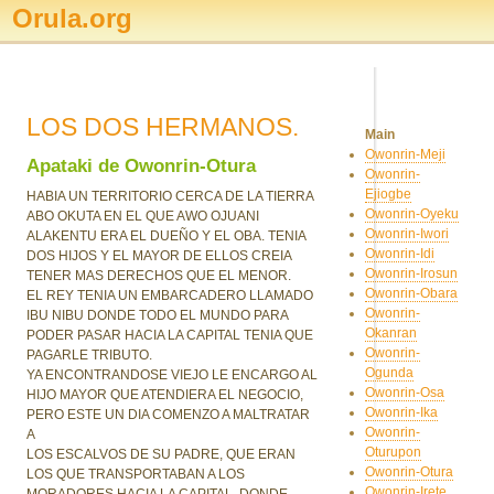
Orula.org
LOS DOS HERMANOS.
Main
Owonrin-Meji
Apataki de Owonrin-Otura
Owonrin-
Ejiogbe
HABIA UN TERRITORIO CERCA DE LA TIERRA
Owonrin-Oyeku
ABO OKUTA EN EL QUE AWO OJUANI
Owonrin-Iwori
ALAKENTU ERA EL DUEÑO Y EL OBA. TENIA
Owonrin-Idi
DOS HIJOS Y EL MAYOR DE ELLOS CREIA
Owonrin-Irosun
TENER MAS DERECHOS QUE EL MENOR.
Owonrin-Obara
EL REY TENIA UN EMBARCADERO LLAMADO
Owonrin-
IBU NIBU DONDE TODO EL MUNDO PARA
Okanran
PODER PASAR HACIA LA CAPITAL TENIA QUE
Owonrin-
PAGARLE TRIBUTO.
Ogunda
YA ENCONTRANDOSE VIEJO LE ENCARGO AL
Owonrin-Osa
HIJO MAYOR QUE ATENDIERA EL NEGOCIO,
Owonrin-Ika
PERO ESTE UN DIA COMENZO A MALTRATAR
Owonrin-
A
Oturupon
LOS ESCALVOS DE SU PADRE, QUE ERAN
Owonrin-Otura
LOS QUE TRANSPORTABAN A LOS
Owonrin-Irete
MORADORES HACIA LA CAPITAL, DONDE