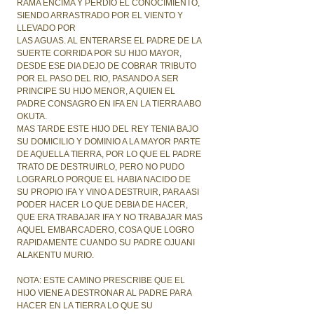
RAMA ENCIMA Y PERDIO EL CONOCIMIENTO,
SIENDO ARRASTRADO POR EL VIENTO Y
LLEVADO POR
LAS AGUAS. AL ENTERARSE EL PADRE DE LA
SUERTE CORRIDA POR SU HIJO MAYOR,
DESDE ESE DIA DEJO DE COBRAR TRIBUTO
POR EL PASO DEL RIO, PASANDO A SER
PRINCIPE SU HIJO MENOR, A QUIEN EL
PADRE CONSAGRO EN IFA EN LA TIERRA ABO
OKUTA.
MAS TARDE ESTE HIJO DEL REY TENIA BAJO
SU DOMICILIO Y DOMINIO A LA MAYOR PARTE
DE AQUELLA TIERRA, POR LO QUE EL PADRE
TRATO DE DESTRUIRLO, PERO NO PUDO
LOGRARLO PORQUE EL HABIA NACIDO DE
SU PROPIO IFA Y VINO A DESTRUIR, PARA ASI
PODER HACER LO QUE DEBIA DE HACER,
QUE ERA TRABAJAR IFA Y NO TRABAJAR MAS
AQUEL EMBARCADERO, COSA QUE LOGRO
RAPIDAMENTE CUANDO SU PADRE OJUANI
ALAKENTU MURIO.
NOTA: ESTE CAMINO PRESCRIBE QUE EL
HIJO VIENE A DESTRONAR AL PADRE PARA
HACER EN LA TIERRA LO QUE SU