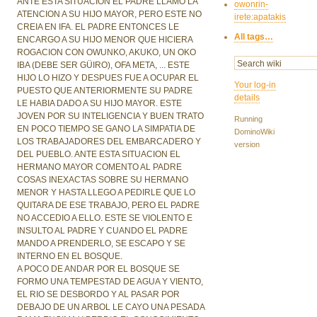
ANTE ESTA SITUACION EL PADRE LLAMO LA
owonrin-
ATENCION A SU HIJO MAYOR, PERO ESTE NO
irete:apatakis
CREIA EN IFA. EL PADRE ENTONCES LE
All tags…
ENCARGO A SU HIJO MENOR QUE HICIERA
ROGACION CON OWUNKO, AKUKO, UN OKO
IBA (DEBE SER GÜIRO), OFA META, ... ESTE
HIJO LO HIZO Y DESPUES FUE A OCUPAR EL
Your log-in
PUESTO QUE ANTERIORMENTE SU PADRE
details
LE HABIA DADO A SU HIJO MAYOR. ESTE
JOVEN POR SU INTELIGENCIA Y BUEN TRATO
Running
EN POCO TIEMPO SE GANO LA SIMPATIA DE
DominoWiki
LOS TRABAJADORES DEL EMBARCADERO Y
version
DEL PUEBLO. ANTE ESTA SITUACION EL
HERMANO MAYOR COMENTO AL PADRE
COSAS INEXACTAS SOBRE SU HERMANO
MENOR Y HASTA LLEGO A PEDIRLE QUE LO
QUITARA DE ESE TRABAJO, PERO EL PADRE
NO ACCEDIO A ELLO. ESTE SE VIOLENTO E
INSULTO AL PADRE Y CUANDO EL PADRE
MANDO A PRENDERLO, SE ESCAPO Y SE
INTERNO EN EL BOSQUE.
A POCO DE ANDAR POR EL BOSQUE SE
FORMO UNA TEMPESTAD DE AGUA Y VIENTO,
EL RIO SE DESBORDO Y AL PASAR POR
DEBAJO DE UN ARBOL LE CAYO UNA PESADA