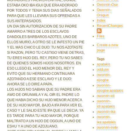
Owonrin-Ose
ESTABA OKO IBA IGUI QUE ERA ADORADO
Owonrin-
POR TODOS Y TENIA SUS DIAS SEÑALADOS
Oragun
PARA QUE LES LLEVARA SUS OFRENDAS A
Index
SUS ANTEPASADOS.
RecentChanges
UN DIA SIN AUTORIZACION DE SU PADRE
AMARRO A TRES DE LOS ESCLAVOS
Files
DANDOLES BARBAROS AZOTES, UNO DE
ELLOS MURIO, A OTRO SE LE INFESTO UN PIE
Create a new
Y EL MAS CHICO LE DIJO: TU NOS AZOTASTE
page
SI RAZON, PERO TU CASTIGO VIENE DETRAS,
TU ERES HIJO DEL REY, PERO TU NO SABES
Tags
DE QUIENES SOMOS HIJOS NOSOTROS. EN
apatakis
ESO LLEGO EL HIJO MENOR DEL REY Y
odduns
EVITO QUE SU HERMANO CONTINUARA
owonrin-
AZOTANDO A ESE ESCLAVO Y LE DIJO:
ejiogbe
AHORA SE LO DIRE A PAPA.
owonrin-
LOS HIJOS NO SABIAN QUE SU PADRE ERA
ejiogbe:apatakis
AWO DE ORUNMILA Y AL OIR EL PADRE LO
owonrin-idi
QUE HABIA DICHO SU HIJO MENOR ACERCA
owonrin-
DE SU HIJO MAYOR, BAJO A IFA PARA VER EL
idi:apatakis
CASO Y LE SALIO ESTE IFA QUE LE DECIA: YA
owonrin-ika
ES TARDE PARA TU HIJO MAYOR, PORQUE
owonrin-
MALTRATO A UN HIJO DE OGGUN, A UNO DE
ika:apatakis
ESHU Y A UNO DE AZOJUANO.
owonrin-irete