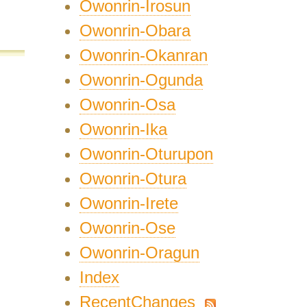
Owonrin-Irosun
Owonrin-Obara
Owonrin-Okanran
Owonrin-Ogunda
Owonrin-Osa
Owonrin-Ika
Owonrin-Oturupon
Owonrin-Otura
Owonrin-Irete
Owonrin-Ose
Owonrin-Oragun
Index
RecentChanges