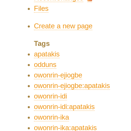
Files
Create a new page
Tags
apatakis
odduns
owonrin-ejiogbe
owonrin-ejiogbe:apatakis
owonrin-idi
owonrin-idi:apatakis
owonrin-ika
owonrin-ika:apatakis