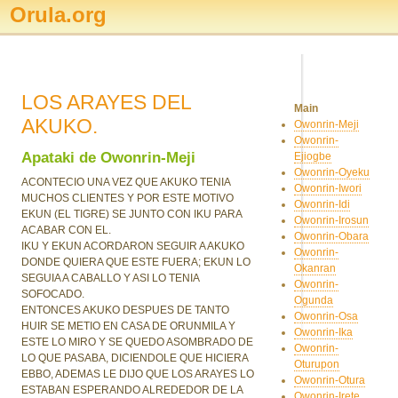
Orula.org
LOS ARAYES DEL
Main
AKUKO.
Owonrin-Meji
Owonrin-
Apataki de Owonrin-Meji
Ejiogbe
Owonrin-Oyeku
ACONTECIO UNA VEZ QUE AKUKO TENIA
Owonrin-Iwori
MUCHOS CLIENTES Y POR ESTE MOTIVO
Owonrin-Idi
EKUN (EL TIGRE) SE JUNTO CON IKU PARA
Owonrin-Irosun
ACABAR CON EL.
Owonrin-Obara
IKU Y EKUN ACORDARON SEGUIR A AKUKO
Owonrin-
DONDE QUIERA QUE ESTE FUERA; EKUN LO
Okanran
SEGUIA A CABALLO Y ASI LO TENIA
Owonrin-
SOFOCADO.
Ogunda
ENTONCES AKUKO DESPUES DE TANTO
Owonrin-Osa
HUIR SE METIO EN CASA DE ORUNMILA Y
Owonrin-Ika
ESTE LO MIRO Y SE QUEDO ASOMBRADO DE
Owonrin-
LO QUE PASABA, DICIENDOLE QUE HICIERA
Oturupon
EBBO, ADEMAS LE DIJO QUE LOS ARAYES LO
Owonrin-Otura
ESTABAN ESPERANDO ALREDEDOR DE LA
Owonrin-Irete