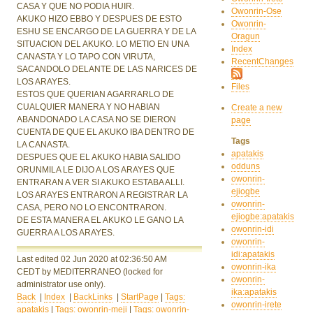
CASA Y QUE NO PODIA HUIR.
Owonrin-Ose
AKUKO HIZO EBBO Y DESPUES DE ESTO
Owonrin-
ESHU SE ENCARGO DE LA GUERRA Y DE LA
Oragun
SITUACION DEL AKUKO. LO METIO EN UNA
Index
CANASTA Y LO TAPO CON VIRUTA,
RecentChanges
SACANDOLO DELANTE DE LAS NARICES DE
LOS ARAYES.
Files
ESTOS QUE QUERIAN AGARRARLO DE
CUALQUIER MANERA Y NO HABIAN
Create a new
ABANDONADO LA CASA NO SE DIERON
page
CUENTA DE QUE EL AKUKO IBA DENTRO DE
Tags
LA CANASTA.
apatakis
DESPUES QUE EL AKUKO HABIA SALIDO
odduns
ORUNMILA LE DIJO A LOS ARAYES QUE
owonrin-
ENTRARAN A VER SI AKUKO ESTABA ALLI.
ejiogbe
LOS ARAYES ENTRARON A REGISTRAR LA
owonrin-
CASA, PERO NO LO ENCONTRARON.
ejiogbe:apatakis
DE ESTA MANERA EL AKUKO LE GANO LA
owonrin-idi
GUERRA A LOS ARAYES.
owonrin-
idi:apatakis
Last edited 02 Jun 2020
at 02:36:50 AM
owonrin-ika
CEDT
by MEDITERRANEO
(locked for
owonrin-
administrator use only).
ika:apatakis
Back
|
Index
|
BackLinks
|
StartPage
|
Tags:
owonrin-irete
apatakis
|
Tags: owonrin-meji
|
Tags: owonrin-