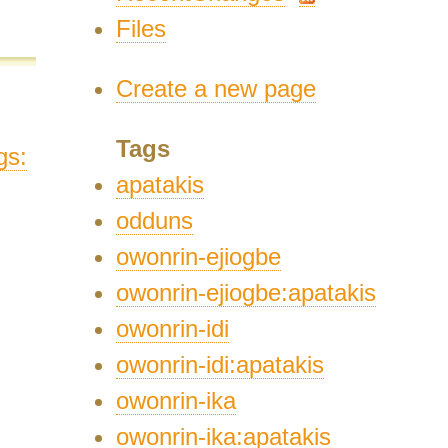
Files
Create a new page
Tags
gs:
apatakis
odduns
owonrin-ejiogbe
owonrin-ejiogbe:apatakis
owonrin-idi
owonrin-idi:apatakis
owonrin-ika
owonrin-ika:apatakis