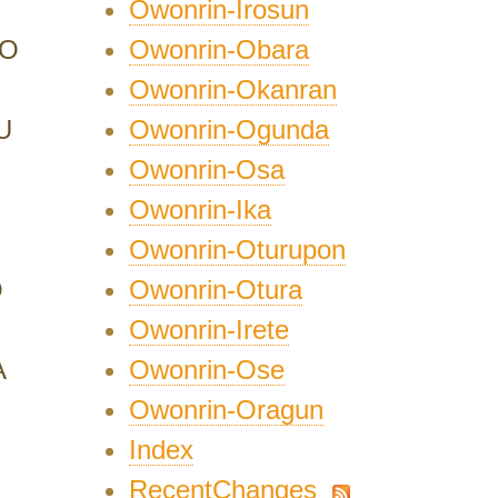
Owonrin-Irosun
Owonrin-Obara
DO
Owonrin-Okanran
Owonrin-Ogunda
U
Owonrin-Osa
Owonrin-Ika
Owonrin-Oturupon
Owonrin-Otura
O
Owonrin-Irete
Owonrin-Ose
A
Owonrin-Oragun
Index
RecentChanges