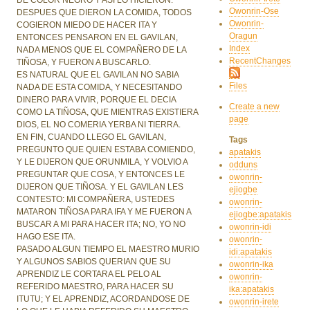
Owonrin-Ose
DESPUES QUE DIERON LA COMIDA, TODOS
Owonrin-
COGIERON MIEDO DE HACER ITA Y
Oragun
ENTONCES PENSARON EN EL GAVILAN,
Index
NADA MENOS QUE EL COMPAÑERO DE LA
RecentChanges
TIÑOSA, Y FUERON A BUSCARLO.
ES NATURAL QUE EL GAVILAN NO SABIA
Files
NADA DE ESTA COMIDA, Y NECESITANDO
DINERO PARA VIVIR, PORQUE EL DECIA
Create a new
COMO LA TIÑOSA, QUE MIENTRAS EXISTIERA
page
DIOS, EL NO COMERIA YERBA NI TIERRA.
EN FIN, CUANDO LLEGO EL GAVILAN,
Tags
PREGUNTO QUE QUIEN ESTABA COMIENDO,
apatakis
Y LE DIJERON QUE ORUNMILA, Y VOLVIO A
odduns
PREGUNTAR QUE COSA, Y ENTONCES LE
owonrin-
DIJERON QUE TIÑOSA. Y EL GAVILAN LES
ejiogbe
CONTESTO: MI COMPAÑERA, USTEDES
owonrin-
MATARON TIÑOSA PARA IFA Y ME FUERON A
ejiogbe:apatakis
BUSCAR A MI PARA HACER ITA; NO, YO NO
owonrin-idi
HAGO ESE ITA.
owonrin-
PASADO ALGUN TIEMPO EL MAESTRO MURIO
idi:apatakis
Y ALGUNOS SABIOS QUERIAN QUE SU
owonrin-ika
APRENDIZ LE CORTARA EL PELO AL
owonrin-
REFERIDO MAESTRO, PARA HACER SU
ika:apatakis
ITUTU; Y EL APRENDIZ, ACORDANDOSE DE
owonrin-irete