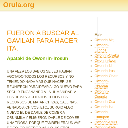
Orula.org
FUERON A BUSCAR AL
Main
GAVILAN PARA HACER
Owonrin-Meji
Owonrin-
ITA.
Ejiogbe
Owonrin-Oyeku
Apataki de Owonrin-Irosun
Owonrin-Iwori
Owonrin-Idi
Owonrin-Irosun
UNA VEZ A LOS SABIOS SE LES HABIAN
Owonrin-Obara
AGOTADO TODOS LOS RECURSOS Y NO
Owonrin-
TENIENDO NADA MAS QUE HACER, SE
Okanran
REUNIERON PARA IDEAR ALGO NUEVO PARA
Owonrin-
SEGUIR ENGAÑANDO A LA HUMANIDAD, A
Ogunda
LOS DEMAS. AGOTADOS TODOS LOS
Owonrin-Osa
RECURSOS DE MATAR CHIVAS, GALLINAS,
Owonrin-Ika
VENADOS, CHIVOS, ETC., SURGIO ALGO
Owonrin-
NUEVO EL DE DARLE DE COMER A
Oturupon
ORUNMILA Y ELIGIERON DARLE DE COMER
Owonrin-Otura
UNA TIÑOSA, PORQUE TAMBIEN ERA UN AVE
Owonrin-Irete
DE COLOR NEGRO Y ASI LO HICIERON.