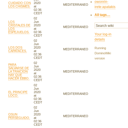
owonrin-
CUIDADO CON
2020
MEDITERRANEO
LOS CHISMES.
at
irete:apatakis
02:36
CEDT
All tags…
02
LOS
Jun
CRISTALES DE
2020
MEDITERRANEO
LOS
at
ESPEJUELOS.
02:36
Your log-in
CEDT
details
02
Jun
LOS DOS
2020
Running
MEDITERRANEO
CAPATACES.
at
DominoWiki
02:36
CEDT
version
02
PARA
Jun
SALVARSE DE
2020
LA TRAICION
MEDITERRANEO
at
HAY QUE
02:36
HACER EBBO.
CEDT
02
Jun
EL PRINCIPE
2020
MEDITERRANEO
LOCO.
at
02:36
CEDT
02
Jun
OSUN
2020
MEDITERRANEO
PERSEGUIDO.
at
02:36
CEDT