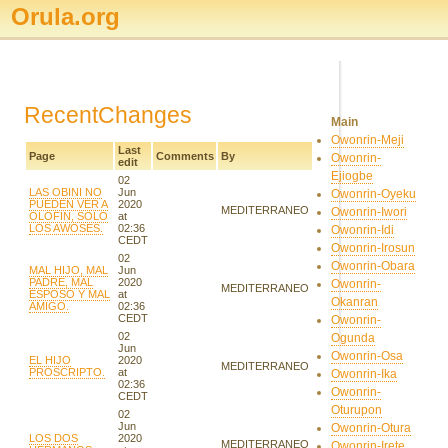
Orula.org
RecentChanges
Main
Owonrin-Meji
Last
Page
Comments
By
Owonrin-
edit
Ejiogbe
02
LAS OBINI NO
Jun
Owonrin-Oyeku
PUEDEN VER A
2020
MEDITERRANEO
Owonrin-Iwori
OLOFIN, SOLO
at
LOS AWOSES.
02:36
Owonrin-Idi
CEDT
Owonrin-Irosun
02
Owonrin-Obara
MAL HIJO, MAL
Jun
PADRE, MAL
2020
Owonrin-
MEDITERRANEO
ESPOSO Y MAL
at
Okanran
AMIGO.
02:36
CEDT
Owonrin-
02
Ogunda
Jun
Owonrin-Osa
EL HIJO
2020
MEDITERRANEO
PROSCRIPTO.
at
Owonrin-Ika
02:36
Owonrin-
CEDT
Oturupon
02
Jun
Owonrin-Otura
LOS DOS
2020
MEDITERRANEO
Owonrin-Irete