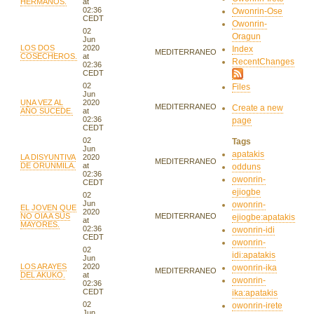
HERMANOS.
at
02:36
Owonrin-Ose
CEDT
Owonrin-
02
Oragun
Jun
LOS DOS
2020
Index
MEDITERRANEO
COSECHEROS.
at
RecentChanges
02:36
CEDT
02
Files
Jun
UNA VEZ AL
2020
MEDITERRANEO
Create a new
AÑO SUCEDE.
at
02:36
page
CEDT
02
Tags
Jun
apatakis
LA DISYUNTIVA
2020
MEDITERRANEO
DE ORUNMILA.
at
odduns
02:36
owonrin-
CEDT
ejiogbe
02
Jun
owonrin-
EL JOVEN QUE
2020
NO OIA A SUS
MEDITERRANEO
ejiogbe:apatakis
at
MAYORES.
02:36
owonrin-idi
CEDT
owonrin-
02
idi:apatakis
Jun
LOS ARAYES
2020
owonrin-ika
MEDITERRANEO
DEL AKUKO.
at
owonrin-
02:36
CEDT
ika:apatakis
02
owonrin-irete
Jun