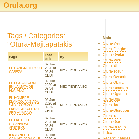
Orula.org
Tags / Categories:
Main
“Otura-Meji:apatakis”
Otura-Meji
Otura-Ejiogbe
Otura-Oyeku
Last
Page
By
edit
Otura-Iwori
02 Jun
Otura-Idi
EL CANGREJO Y SU
2020 at
MEDITERRANEO
Otura-Irosun
CABEZA
02:36
CEDT
Otura-Owonrin
02 Jun
Otura-Obara
EL EGGUN COME
2020 at
EN LA MATA DE
MEDITERRANEO
Otura-Okanran
02:36
PLATANO
CEDT
Otura-Ogunda
EL HOMBRE
Otura-Osa
02 Jun
BLANCO, ANSIABA
2020 at
Otura-Ika
SABER COMO
MEDITERRANEO
02:36
FABRICAR A OTRO
Otura-Oturupon
CEDT
SER HUMANO
Otura-Irete
02 Jun
EL PACTO DE
Otura-Ose
2020 at
ORISHAOKO
MEDITERRANEO
02:36
Otura-Oragun
AFEFEIKU
CEDT
Index
IFA ABRIÓ EL
02 Jun
RecentChanges
CAMINO PARA QUE
2020 at