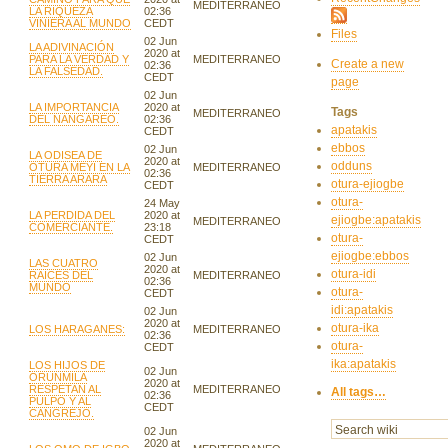
MEDITERRANEO
LA RIQUEZA
02:36
VINIERA AL MUNDO
CEDT
Files
02 Jun
LA ADIVINACIÓN
2020 at
PARA LA VERDAD Y
MEDITERRANEO
Create a new
02:36
LA FALSEDAD.
CEDT
page
02 Jun
LA IMPORTANCIA
2020 at
Tags
MEDITERRANEO
DEL NANGAREO.
02:36
apatakis
CEDT
ebbos
02 Jun
LA ODISEA DE
2020 at
odduns
OTURA MEYI EN LA
MEDITERRANEO
02:36
TIERRA ARARA
otura-ejiogbe
CEDT
otura-
24 May
LA PERDIDA DEL
2020 at
ejiogbe:apatakis
MEDITERRANEO
COMERCIANTE.
23:18
otura-
CEDT
ejiogbe:ebbos
02 Jun
LAS CUATRO
2020 at
otura-idi
RAICES DEL
MEDITERRANEO
02:36
MUNDO
otura-
CEDT
idi:apatakis
02 Jun
2020 at
otura-ika
LOS HARAGANES:
MEDITERRANEO
02:36
otura-
CEDT
ika:apatakis
LOS HIJOS DE
02 Jun
ORUNMILA
2020 at
RESPETAN AL
MEDITERRANEO
All tags…
02:36
PULPO Y AL
CEDT
CANGREJO.
02 Jun
2020 at