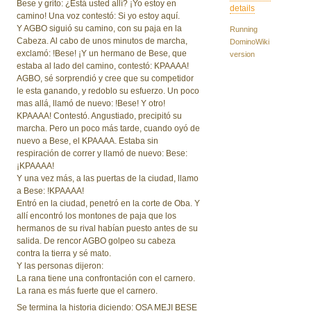
Bese y grito: ¿Está usted allí? ¡Yo estoy en
details
camino! Una voz contestó: Si yo estoy aquí.
Y AGBO siguió su camino, con su paja en la
Running
Cabeza. Al cabo de unos minutos de marcha,
DominoWiki
exclamó: !Bese! ¡Y un hermano de Bese, que
version
estaba al lado del camino, contestó: KPAAAA!
AGBO, sé sorprendió y cree que su competidor
le esta ganando, y redoblo su esfuerzo. Un poco
mas allá, llamó de nuevo: !Bese! Y otro!
KPAAAA! Contestó. Angustiado, precipitó su
marcha. Pero un poco más tarde, cuando oyó de
nuevo a Bese, el KPAAAA. Estaba sin
respiración de correr y llamó de nuevo: Bese:
¡KPAAAA!
Y una vez más, a las puertas de la ciudad, llamo
a Bese: !KPAAAA!
Entró en la ciudad, penetró en la corte de Oba. Y
allí encontró los montones de paja que los
hermanos de su rival habían puesto antes de su
salida. De rencor AGBO golpeo su cabeza
contra la tierra y sé mato.
Y las personas dijeron:
La rana tiene una confrontación con el carnero.
La rana es más fuerte que el carnero.
Se termina la historia diciendo: OSA MEJI BESE