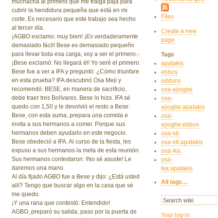
muchacha al primero que me traiga paja para
cubrir la hendidura pequeña que está en mi
Files
corte. Es necesario que este trabajo sea hecho
al tercer día.
Create a new
¡AGBO exclamo: muy bien! ¡Es verdaderamente
page
demasiado fácil! Bese es demasiado pequeño
para llevar toda esa carga, voy a ser el primero.-
Tags
¡Bese exclamó: No llegará él! Yo seré el primero.
apatakis
Bese fue a ver a IFA y preguntó: ¿Cómo triunfare
ebbos
en esta prueba? IFA descubrió Osa Meji y
odduns
recomendó: BESE, en manera de sacrificio,
osa-ejiogbe
debe traer tres Bolívares. Bese lo hizo. IFA sé
osa-
quedo con 1,50 y le devolvió el resto a Bese:
ejiogbe:apatakis
Bese, con esta suma, prepara una comida e
osa-
invita a sus hermanos a comer. Porque sus
ejiogbe:ebbos
hermanos deben ayudarlo en este negocio.
osa-idi
Bese obedeció a IFA. Al curso de la fiesta, les
osa-idi:apatakis
expuso a sus hermanos la meta de esta reunión.
osa-ika
Sus hermanos contestaron: !No sé asuste! Le
osa-
daremos una mano.
ika:apatakis
Al día fijado AGBO fue a Bese y dijo: ¿Está usted
All tags…
allí? Tengo que buscar algo en la casa que sé
me quedo.
¡Y una rana que contestó: Entendido!
AGBO, preparó su salida, paso por la puerta de
Your log-in