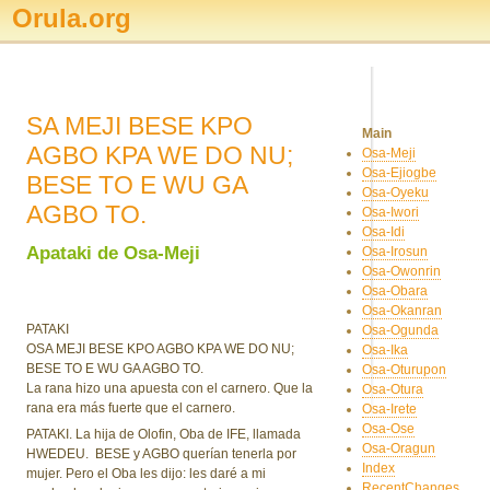
Orula.org
SA MEJI BESE KPO
Main
AGBO KPA WE DO NU;
Osa-Meji
Osa-Ejiogbe
BESE TO E WU GA
Osa-Oyeku
AGBO TO.
Osa-Iwori
Osa-Idi
Apataki de Osa-Meji
Osa-Irosun
Osa-Owonrin
Osa-Obara
Osa-Okanran
PATAKI
Osa-Ogunda
OSA MEJI BESE KPO AGBO KPA WE DO NU;
Osa-Ika
BESE TO E WU GA AGBO TO.
Osa-Oturupon
La rana hizo una apuesta con el carnero. Que la
Osa-Otura
rana era más fuerte que el carnero.
Osa-Irete
Osa-Ose
PATAKI. La hija de Olofin, Oba de IFE, llamada
Osa-Oragun
HWEDEU. BESE y AGBO querían tenerla por
Index
mujer. Pero el Oba les dijo: les daré a mi
RecentChanges