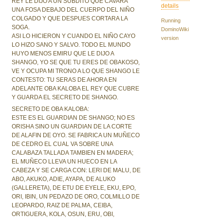
REY LE DIJO A UN SUBDITO QUE CAVARA
details
UNA FOSA DEBAJO DEL CUERPO DEL NIÑO
COLGADO Y QUE DESPUES CORTARA LA
Running
SOGA.
DominoWiki
ASI LO HICIERON Y CUANDO EL NIÑO CAYO
version
LO HIZO SANO Y SALVO. TODO EL MUNDO
HUYO MENOS EMIRU QUE LE DIJO A
SHANGO, YO SE QUE TU ERES DE OBAKOSO,
VE Y OCUPA MI TRONO A LO QUE SHANGO LE
CONTESTO: TU SERAS DE AHORA EN
ADELANTE OBA KALOBA EL REY QUE CUBRE
Y GUARDA EL SECRETO DE SHANGO.
SECRETO DE OBA KALOBA:
ESTE ES EL GUARDIAN DE SHANGO; NO ES
ORISHA SINO UN GUARDIAN DE LA CORTE
DE ALAFIN DE OYO. SE FABRICA UN MUÑECO
DE CEDRO EL CUAL VA SOBRE UNA
CALABAZA TALLADA TAMBIEN EN MADERA;
EL MUÑECO LLEVA UN HUECO EN LA
CABEZA Y SE CARGA CON: LERI DE MALU, DE
ABO, AKUKO, ADIE, AYAPA, DE ALUKO
(GALLERETA), DE ETU DE EYELE, EKU, EPO,
ORI, IBIN, UN PEDAZO DE ORO, COLMILLO DE
LEOPARDO, RAIZ DE PALMA, CEIBA,
ORTIGUERA, KOLA, OSUN, ERU, OBI,