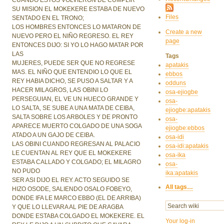
SU MISION EL MOKEKERE ESTABA DE NUEVO
Files
SENTADO EN EL TRONO;
LOS HOMBRES ENTONCES LO MATARON DE
Create a new
NUEVO PERO EL NIÑO REGRESO. EL REY
page
ENTONCES DIJO: SI YO LO HAGO MATAR POR
LAS
Tags
MUJERES, PUEDE SER QUE NO REGRESE
apatakis
MAS. EL NIÑO QUE ENTENDIO LO QUE EL
ebbos
REY HABIA DICHO, SE PUSO A SALTAR Y A
odduns
HACER MILAGROS, LAS OBINI LO
osa-ejiogbe
PERSEGUIAN, EL VE UN HUECO GRANDE Y
osa-
LO SALTA, SE SUBE A UNA MATA DE CEIBA,
ejiogbe:apatakis
SALTA SOBRE LOS ARBOLES Y DE PRONTO
osa-
APARECE MUERTO COLGADO DE UNA SOGA
ejiogbe:ebbos
ATADO A UN GAJO DE CEIBA.
osa-idi
LAS OBINI CUANDO REGRESAN AL PALACIO
osa-idi:apatakis
LE CUENTAN AL REY QUE EL MOKEKERE
osa-ika
ESTABA CALLADO Y COLGADO; EL MILAGRO
osa-
NO PUDO
ika:apatakis
SER ASI DIJO EL REY. ACTO SEGUIDO SE
All tags…
HIZO OSODE, SALIENDO OSALO FOBEYO,
DONDE IFA LE MARCO EBBO (EL DE ARRIBA)
Y QUE LO LLEVARA AL PIE DE ARAGBA
DONDE ESTABA COLGADO EL MOKEKERE. EL
Your log-in