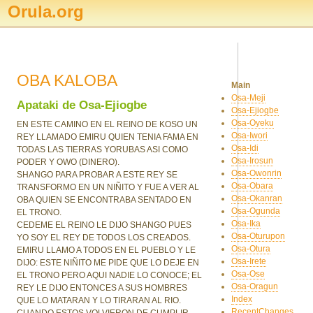
Orula.org
OBA KALOBA
Main
Osa-Meji
Apataki de Osa-Ejiogbe
Osa-Ejiogbe
Osa-Oyeku
EN ESTE CAMINO EN EL REINO DE KOSO UN
Osa-Iwori
REY LLAMADO EMIRU QUIEN TENIA FAMA EN
Osa-Idi
TODAS LAS TIERRAS YORUBAS ASI COMO
Osa-Irosun
PODER Y OWO (DINERO).
Osa-Owonrin
SHANGO PARA PROBAR A ESTE REY SE
Osa-Obara
TRANSFORMO EN UN NIÑITO Y FUE A VER AL
Osa-Okanran
OBA QUIEN SE ENCONTRABA SENTADO EN
Osa-Ogunda
EL TRONO.
Osa-Ika
CEDEME EL REINO LE DIJO SHANGO PUES
Osa-Oturupon
YO SOY EL REY DE TODOS LOS CREADOS.
Osa-Otura
EMIRU LLAMO A TODOS EN EL PUEBLO Y LE
Osa-Irete
DIJO: ESTE NIÑITO ME PIDE QUE LO DEJE EN
Osa-Ose
EL TRONO PERO AQUI NADIE LO CONOCE; EL
Osa-Oragun
REY LE DIJO ENTONCES A SUS HOMBRES
Index
QUE LO MATARAN Y LO TIRARAN AL RIO.
RecentChanges
CUANDO ESTOS VOLVIERON DE CUMPLIR