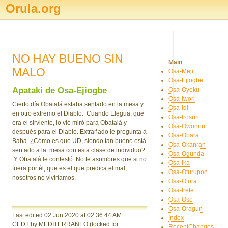
Orula.org
NO HAY BUENO SIN
Main
MALO
Osa-Meji
Osa-Ejiogbe
Apataki de Osa-Ejiogbe
Osa-Oyeku
Osa-Iwori
Cierto día Obatalá estaba sentado en la mesa y
Osa-Idi
en otro extremo el Diablo. Cuando Elegua, que
Osa-Irosun
era el sirviente, lo vió miró para Obatalá y
Osa-Owonrin
después para el Diablo. Extrañado le pregunta a
Osa-Obara
Baba. ¿Cómo es que UD, siendo tan bueno está
Osa-Okanran
sentado a la mesa con esta clase de individuo?
Osa-Ogunda
Y Obatalá le contestó: No te asombres que si no
Osa-Ika
fuera por él, que es el que predica el mal,
Osa-Oturupon
nosotros no viviríamos.
Osa-Otura
Osa-Irete
Osa-Ose
Osa-Oragun
Last edited 02 Jun 2020
at 02:36:44 AM
Index
CEDT
by MEDITERRANEO
(locked for
RecentChanges