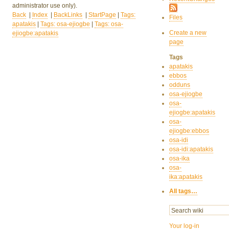
administrator use only).
Back
|
Index
|
BackLinks
|
StartPage
|
Tags:
Files
apatakis
|
Tags: osa-ejiogbe
|
Tags: osa-
Create a new
ejiogbe:apatakis
page
Tags
apatakis
ebbos
odduns
osa-ejiogbe
osa-
ejiogbe:apatakis
osa-
ejiogbe:ebbos
osa-idi
osa-idi:apatakis
osa-ika
osa-
ika:apatakis
All tags…
Your log-in