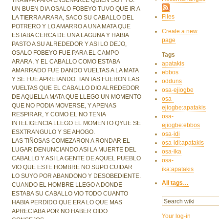
UN BUEN DIA OSALO FOBEYO TUVO QUE IR A
Files
LA TIERRA ARARA, SACO SU CABALLO DEL
POTRERO Y LO AMARRO A UNA MATA QUE
Create a new
ESTABA CERCA DE UNA LAGUNA Y HABIA
page
PASTO A SU ALREDEDOR Y ASI LO DEJO,
OSALO FOBEYO FUE PARA EL CAMPO
Tags
ARARA, Y EL CABALLO COMO ESTABA
apatakis
AMARRADO FUE DANDO VUELTAS A LA MATA
ebbos
Y SE FUE APRETANDO. TANTAS FUERON LAS
odduns
VUELTAS QUE EL CABALLO DIO ALREDEDOR
osa-ejiogbe
DE AQUELLA MATA QUE LLEGO UN MOMENTO
osa-
QUE NO PODIA MOVERSE, Y APENAS
ejiogbe:apatakis
RESPIRAR, Y COMO EL NO TENIA
osa-
INTELIGENCIA LLEGO EL MOMENTO QYUE SE
ejiogbe:ebbos
ESXTRANGULO Y SE AHOGO.
osa-idi
LAS TIÑOSAS COMEZARON A RONDAR EL
osa-idi:apatakis
LUGAR DENUNCIANDO ASI LA MUERTE DEL
osa-ika
CABALLO Y ASI LA GENTE DE AQUEL PUEBLO
osa-
VIO QUE ESTE HOMBRE NO SUPO CUIDAR
ika:apatakis
LO SUYO POR ABANDONO Y DESOBEDIENTE.
All tags…
CUANDO EL HOMBRE LLEGO A DONDE
ESTABA SU CABALLO VIO TODO CUANTO
HABIA PERDIDO QUE ERA LO QUE MAS
APRECIABA POR NO HABER OIDO
Your log-in