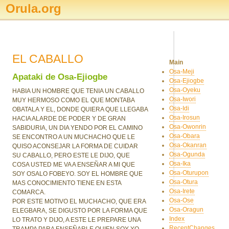
Orula.org
EL CABALLO
Main
Osa-Meji
Apataki de Osa-Ejiogbe
Osa-Ejiogbe
Osa-Oyeku
HABIA UN HOMBRE QUE TENIA UN CABALLO
Osa-Iwori
MUY HERMOSO COMO EL QUE MONTABA
Osa-Idi
OBATALA Y EL, DONDE QUIERA QUE LLEGABA
Osa-Irosun
HACIA ALARDE DE PODER Y DE GRAN
Osa-Owonrin
SABIDURIA, UN DIA YENDO POR EL CAMINO
Osa-Obara
SE ENCONTRO A UN MUCHACHO QUE LE
Osa-Okanran
QUISO ACONSEJAR LA FORMA DE CUIDAR
Osa-Ogunda
SU CABALLO, PERO ESTE LE DIJO, QUE
Osa-Ika
COSA USTED ME VA A ENSEÑAR A MI QUE
Osa-Oturupon
SOY OSALO FOBEYO. SOY EL HOMBRE QUE
Osa-Otura
MAS CONOCIMIENTO TIENE EN ESTA
Osa-Irete
COMARCA.
Osa-Ose
POR ESTE MOTIVO EL MUCHACHO, QUE ERA
Osa-Oragun
ELEGBARA, SE DIGUSTO POR LA FORMA QUE
Index
LO TRATO Y DIJO, A ESTE LE PREPARE UNA
RecentChanges
TRAMPA PARA ENSEÑARLE QUIEN SOY YO.