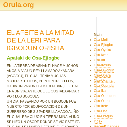
Orula.org
EL AFEITE A LA MITAD
Main
DE LA LERI PARA
Osa-Meji
Osa-Ejiogbe
IGBODUN ORISHA
Osa-Oyeku
Osa-Iwori
Apataki de Osa-Ejiogbe
Osa-Idi
Osa-Irosun
EN LA TIERRA DE ASHANTI, HACE MUCHOS
Osa-Owonrin
AÑOS, VIVIA UN REY LLAMADO AKANABA
Osa-Obara
(AGGAYU), EL CUAL TENIA MUCHAS
Osa-Okanran
MUJERES E HIJOS, PERO ENTRE ELLOS,
Osa-Ogunda
HABIA UN VARON LLAMADO ABAN, EL CUAL
Osa-Ika
ERA UN VIAJANTE QUE LE GUSTABA ANDAR
Osa-Oturupon
POR LOS BOSQUES.
Osa-Otura
UN DIA, PASEANDO POR UN BOSQUE FUE
Osa-Irete
MUERTO POR EQUIVOCACION DE UN
Osa-Ose
GUERRERO DE SU PADRE LLAMADO ALIÑO
Osa-Oragun
EL CUAL ERA OLUO EN TIERRA MINA, ALIÑO
Index
SE HIZO UN OSODE DONDE SE VIO ESTE IFA,
RecentChanges
EL CUAL LE MANDO A ECHAR EL CADAVER