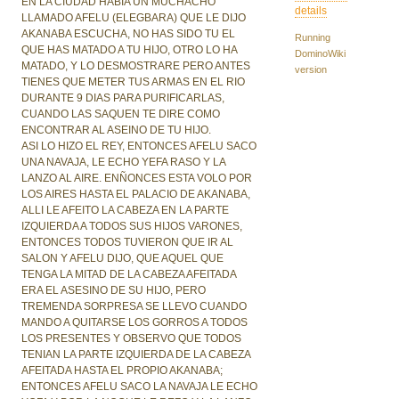
EN LA CIUDAD HABIA UN MUCHACHO
details
LLAMADO AFELU (ELEGBARA) QUE LE DIJO
AKANABA ESCUCHA, NO HAS SIDO TU EL
Running
QUE HAS MATADO A TU HIJO, OTRO LO HA
DominoWiki
MATADO, Y LO DESMOSTRARE PERO ANTES
version
TIENES QUE METER TUS ARMAS EN EL RIO
DURANTE 9 DIAS PARA PURIFICARLAS,
CUANDO LAS SAQUEN TE DIRE COMO
ENCONTRAR AL ASEINO DE TU HIJO.
ASI LO HIZO EL REY, ENTONCES AFELU SACO
UNA NAVAJA, LE ECHO YEFA RASO Y LA
LANZO AL AIRE. ENÑONCES ESTA VOLO POR
LOS AIRES HASTA EL PALACIO DE AKANABA,
ALLI LE AFEITO LA CABEZA EN LA PARTE
IZQUIERDA A TODOS SUS HIJOS VARONES,
ENTONCES TODOS TUVIERON QUE IR AL
SALON Y AFELU DIJO, QUE AQUEL QUE
TENGA LA MITAD DE LA CABEZA AFEITADA
ERA EL ASESINO DE SU HIJO, PERO
TREMENDA SORPRESA SE LLEVO CUANDO
MANDO A QUITARSE LOS GORROS A TODOS
LOS PRESENTES Y OBSERVO QUE TODOS
TENIAN LA PARTE IZQUIERDA DE LA CABEZA
AFEITADA HASTA EL PROPIO AKANABA;
ENTONCES AFELU SACO LA NAVAJA LE ECHO