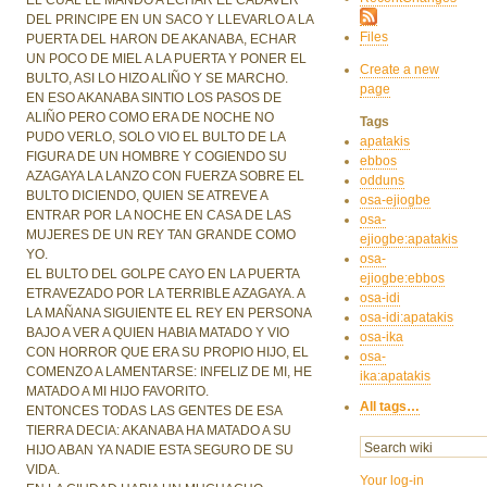
DEL PRINCIPE EN UN SACO Y LLEVARLO A LA
Files
PUERTA DEL HARON DE AKANABA, ECHAR
UN POCO DE MIEL A LA PUERTA Y PONER EL
Create a new
BULTO, ASI LO HIZO ALIÑO Y SE MARCHO.
page
EN ESO AKANABA SINTIO LOS PASOS DE
ALIÑO PERO COMO ERA DE NOCHE NO
Tags
PUDO VERLO, SOLO VIO EL BULTO DE LA
apatakis
FIGURA DE UN HOMBRE Y COGIENDO SU
ebbos
AZAGAYA LA LANZO CON FUERZA SOBRE EL
odduns
BULTO DICIENDO, QUIEN SE ATREVE A
osa-ejiogbe
ENTRAR POR LA NOCHE EN CASA DE LAS
osa-
MUJERES DE UN REY TAN GRANDE COMO
ejiogbe:apatakis
YO.
osa-
EL BULTO DEL GOLPE CAYO EN LA PUERTA
ejiogbe:ebbos
ETRAVEZADO POR LA TERRIBLE AZAGAYA. A
osa-idi
LA MAÑANA SIGUIENTE EL REY EN PERSONA
osa-idi:apatakis
BAJO A VER A QUIEN HABIA MATADO Y VIO
osa-ika
CON HORROR QUE ERA SU PROPIO HIJO, EL
osa-
COMENZO A LAMENTARSE: INFELIZ DE MI, HE
ika:apatakis
MATADO A MI HIJO FAVORITO.
All tags…
ENTONCES TODAS LAS GENTES DE ESA
TIERRA DECIA: AKANABA HA MATADO A SU
HIJO ABAN YA NADIE ESTA SEGURO DE SU
VIDA.
Your log-in