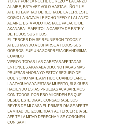
YOFA Y POR LA NOCHE LE REZO Y LA LANZO
AL AIRE, ESTA VEZ VOLO HASTA ALIÑO Y LE
AFEITO LA MITAD DERECHA DE LA LERI, ESTE
COGIO LA NAVAJA LE ECHO YEFO Y LA LANZO
AL AIRE. ESTA VOLO HASTA EL PALACIO DE
AKANABA LE AFEITO LA CABEZA DE ESTE Y
DE TODOS SUS HIJOS.
EL TERCER DIA SE REUNIERON TODOS Y
AFELU MANDO A QUITARSE A TODOS SUS
GORROS, FUE UNA SORPRESA GRANDISIMA
CUANDO
VIERON TODAS LAS CABEZAS AFEITADAS.
ENTONCES AKANABA DIJO, NO HAGAS MAS
PRUEBAS AHORA YO ESTOY SEGURO DE
QUE YO NO MATE A MI HIJO CUANDO LANCE
LA AZAGUAYA YA ESTABA MUERTO, SI SIGUES
HACIENDO ESTAS PRUEBAS ACABAREMOS
CON TODOS, POR ESO MI ORDEN ES QUE
DESDE ESTE DIA AL CONSAGRASE LOS
REYES DE MI CASA EL PRIMER DIA SE AFEITE
LA MITAD DE IZQUIERDA Y AL TERCER DIA SE
AFEITE LA MITAD DERECHA Y SE CORONEN
CON SAMI.