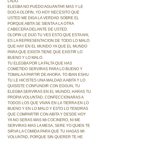
LADO.
ELEGBA NO PUEDO AGUANTAR MAS Y LE
DIJO A OLOFIN, YO HOY NECESITO QUE
USTED ME DIGA LA VERDAD SOBRE EL
PORQUE ABITA SE SIENTA A LA OTRA
CABECERA DELANTE DE USTED.
OLOFIN LE DIJO TU VES ESTO QUE ESTA AHI,
ES LA REPRESENTACION DE TODO LO MALO
QUE HAY EN EL MUNDO YA QUE EL MUNDO
PARA QUE EXISTA TIENE QUE EXISTIR LO
BUENO Y LO MALO.
TU ELEGBA POR LA FALTA QUE HAS
COMETIDO SERVIRAS PARA LO BUENO Y
TOMALA A PARTIR DE AHORA. TO IBAN ESHU.
TU LE HICISTES UNA MALDAD A ABITA Y LO
QUISISTE CONFUNDIR CON EGGUN, TU
ELEGBA SERVIRAS EN EL MUNDO, HARAS TU
PROPIA VOLUNTAD, CONFECCIONARAS A
TODOS LOS QUE VIVAN EN LA TIERRA EN LO
BUENO Y EN LO MALO Y ESTO LO TENDRAS
QUE COMPARTIR CON ABITA Y DESDE HOY
YA NO SERAS MAS MI COCINERO, NI ME
SERVIRAS MAS LA MESA, SERE YO QUIEN TE
SIRVA LA COMIDA PARA QUE TU HAGAS MI
VOLUNTAD, PORQUE SIN QUERER TE HE