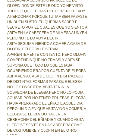
ELEGABARA SE DIRIGIO PARA EL ILE DE
OLOFIN DONDE ESTE LE DIJO YO HE VISTO
TODO LO QUE TU HAS HECHO PERO TE VOY
A PERDONAR PORQUE TU TAMBIEN PASASTE
UN BUEN SUSTO. TU QUERIAS SABER EL
SECRETO POR EL CUAL ES QUE YO SIENTO A
ABITA EN LA CABECERA DE MI MESA A UNYEN
PERO NO TE LO VOY A DECIR.
ABITA SEGUIA VINIENDO A COMER A CASA DE
OLOFIN Y ELEGBA LE SERVIA
APARENTEMENTE CONTENTO, PERO OLOFIN
COMPRENDIA QUE NO ERA ASI Y ABITA SE
SUPONIA QUE TODO LO QUE ESTABA
OCURRIENDO ERA POR CUENTA DE ELEGBA.
ABITA VENIA CASA DE OLOFIN DISFRAZADO
DE DISTINTAS FORMAS PARA QUE ELEGBA
NO LO CONOCIERA. ABITA TENIA LA
SOSPECHA DE ELEGBA PERO NO LO PODIA
ACUSAR POR NO TENER PRUEBAS, ELEGBA
HABIA PREPARADO EL EÑI ADIE AQUEL DIA.
PERO UN DIA EN QUE ABITA VINO A COMER, A
ELEGBA SE LE OLVIDO HACER LA
CEREMONIA DEL EÑI ADIE Y CUANDO ABITA
LLEGO SE SENTO EN LA CABECERA COMO
DE COSTUMBRE Y OLOFIN EN EL OTRO