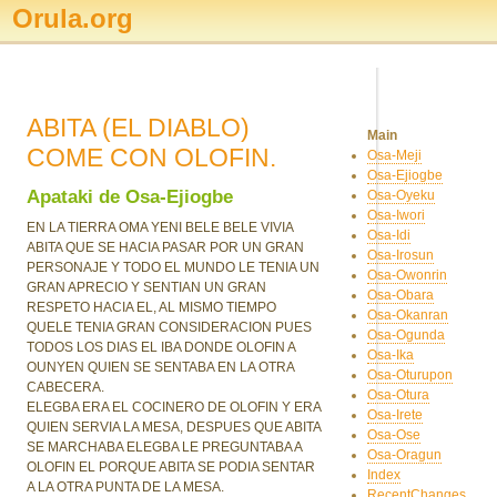
Orula.org
ABITA (EL DIABLO)
Main
COME CON OLOFIN.
Osa-Meji
Osa-Ejiogbe
Apataki de Osa-Ejiogbe
Osa-Oyeku
Osa-Iwori
EN LA TIERRA OMA YENI BELE BELE VIVIA
Osa-Idi
ABITA QUE SE HACIA PASAR POR UN GRAN
Osa-Irosun
PERSONAJE Y TODO EL MUNDO LE TENIA UN
Osa-Owonrin
GRAN APRECIO Y SENTIAN UN GRAN
Osa-Obara
RESPETO HACIA EL, AL MISMO TIEMPO
Osa-Okanran
QUELE TENIA GRAN CONSIDERACION PUES
Osa-Ogunda
TODOS LOS DIAS EL IBA DONDE OLOFIN A
Osa-Ika
OUNYEN QUIEN SE SENTABA EN LA OTRA
Osa-Oturupon
CABECERA.
Osa-Otura
ELEGBA ERA EL COCINERO DE OLOFIN Y ERA
Osa-Irete
QUIEN SERVIA LA MESA, DESPUES QUE ABITA
Osa-Ose
SE MARCHABA ELEGBA LE PREGUNTABA A
Osa-Oragun
OLOFIN EL PORQUE ABITA SE PODIA SENTAR
Index
A LA OTRA PUNTA DE LA MESA.
RecentChanges