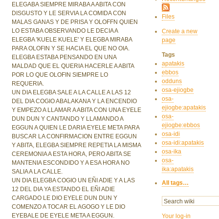
ELEGABA SIEMPRE MIRABA A ABITA CON
DISGUSTO Y LE SERVIA LA COMIDA CON
Files
MALAS GANAS Y DE PRISA Y OLOFFN QUIEN
LO ESTABA OBSERVANDO LE DECIA A
Create a new
ELEGBA 'KUELE KUELE' Y ELEGBA MIRABA
page
PARA OLOFIN Y SE HACIA EL QUE NO OIA.
Tags
ELEGBA ESTABA PENSANDO EN UNA
apatakis
MALDAD QUE EL QUERIA HACERLE A ABITA
ebbos
POR LO QUE OLOFIN SIEMPRE LO
odduns
REQUERIA.
osa-ejiogbe
UN DIA ELEGBA SALE A LA CALLE A LAS 12
osa-
DEL DIA COGIO ABALAKANA Y LA ENCENDIO
ejiogbe:apatakis
Y EMPEZO A LLAMAR A ABITA CON UNA EYELE
osa-
DUN DUN Y CANTANDO Y LLAMANDO A
ejiogbe:ebbos
EGGUN A QUIEN LE DARIA EYELE META PARA
osa-idi
BUSCAR LA CONFIRMACION ENTRE EGGUN
osa-idi:apatakis
Y ABITA, ELEGBA SIEMPRE REPETIA LA MISMA
osa-ika
CEREMONIA A ESTA HORA, PERO ABITA SE
osa-
MANTENIA ESCONDIDO Y A ESA HORA NO
ika:apatakis
SALIA A LA CALLE.
UN DIA ELEGBA COGIO UN EÑI ADIE Y A LAS
All tags…
12 DEL DIA YA ESTANDO EL EÑI ADIE
CARGADO LE DIO EYELE DUN DUN Y
COMENZO A TOCAR EL AGOGO Y LE DIO
EYEBALE DE EYELE META A EGGUN.
Your log-in