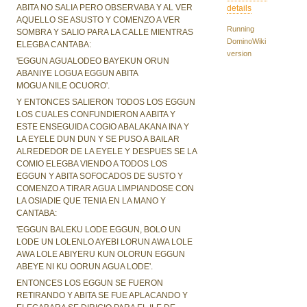
ABITA NO SALIA PERO OBSERVABA Y AL VER
details
AQUELLO SE ASUSTO Y COMENZO A VER
Running
SOMBRA Y SALIO PARA LA CALLE MIENTRAS
DominoWiki
ELEGBA CANTABA:
version
'EGGUN AGUALODEO BAYEKUN ORUN
ABANIYE LOGUA EGGUN ABITA
MOGUA NILE OCUORO'.
Y ENTONCES SALIERON TODOS LOS EGGUN
LOS CUALES CONFUNDIERON A ABITA Y
ESTE ENSEGUIDA COGIO ABALAKANA INA Y
LA EYELE DUN DUN Y SE PUSO A BAILAR
ALREDEDOR DE LA EYELE Y DESPUES SE LA
COMIO ELEGBA VIENDO A TODOS LOS
EGGUN Y ABITA SOFOCADOS DE SUSTO Y
COMENZO A TIRAR AGUA LIMPIANDOSE CON
LA OSIADIE QUE TENIA EN LA MANO Y
CANTABA:
'EGGUN BALEKU LODE EGGUN, BOLO UN
LODE UN LOLENLO AYEBI LORUN AWA LOLE
AWA LOLE ABIYERU KUN OLORUN EGGUN
ABEYE NI KU OORUN AGUA LODE'.
ENTONCES LOS EGGUN SE FUERON
RETIRANDO Y ABITA SE FUE APLACANDO Y