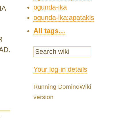
ogunda-ika
IA
ogunda-ika:apatakis
All tags…
R
AD.
Your log-in details
Running DominoWiki
version
r