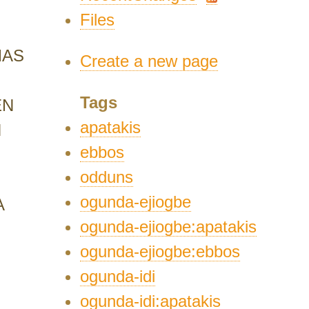
Files
MAS
Create a new page
Tags
EN
apatakis
N
ebbos
odduns
ogunda-ejiogbe
A
ogunda-ejiogbe:apatakis
ogunda-ejiogbe:ebbos
ogunda-idi
ogunda-idi:apatakis