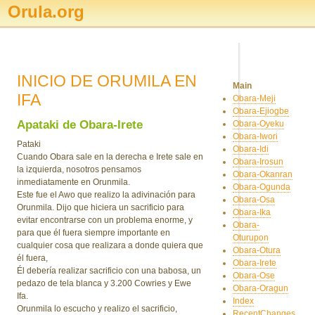
Orula.org
INICIO DE ORUMILA EN
Main
IFA
Obara-Meji
Obara-Ejiogbe
Apataki de Obara-Irete
Obara-Oyeku
Obara-Iwori
Pataki
Obara-Idi
Cuando Obara sale en la derecha e Irete sale en
Obara-Irosun
la izquierda, nosotros pensamos
Obara-Okanran
inmediatamente en Orunmila.
Obara-Ogunda
Este fue el Awo que realizo la adivinación para
Obara-Osa
Orunmila. Dijo que hiciera un sacrificio para
Obara-Ika
evitar encontrarse con un problema enorme, y
Obara-
para que él fuera siempre importante en
Oturupon
cualquier cosa que realizara a donde quiera que
Obara-Otura
él fuera,
Obara-Irete
Él debería realizar sacrificio con una babosa, un
Obara-Ose
pedazo de tela blanca y 3.200 Cowries y Ewe
Obara-Oragun
Ifa.
Index
Orunmila lo escucho y realizo el sacrificio,
RecentChanges