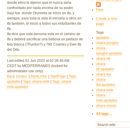
donde ellos le dijeron que el nunca seria
confrontado por nada encima de su poder.
Files
Aquí fue donde Orunmila se inicio en Ifa, y
siempre, para toda la vida él iniciaría a otros en
Create a new
Ifa también, él inició a todos sus estudiantes de
page
Ifa.
Tags
Ifa dice que esta persona esta en el camino de
apatakis
Ifa y deberá sacrificar una babosa un pedazo de
obara-ejiogbe
tela blanca
(?Funfun?)
y 780 Cowries y Ewe Ifa
obara-
del Odu
ejiogbe:apatakis
obara-idi
Last edited 02 Jun 2020
at 02:36:46 AM
obara-
CEDT
by MEDITERRANEO
(locked for
idi:apatakis
administrator use only).
obara-ika
Back
|
Index
|
BackLinks
|
StartPage
|
Tags:
obara-
apatakis
|
Tags: obara-irete
|
Tags: obara-
ika:apatakis
irete:apatakis
obara-irete
obara-
irete:apatakis
obara-irosun
All tags…