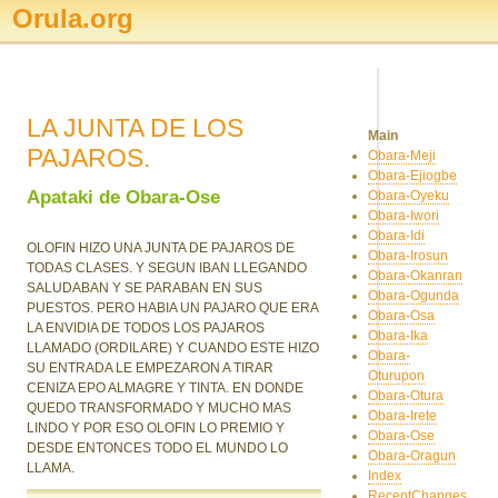
Orula.org
LA JUNTA DE LOS
Main
PAJAROS.
Obara-Meji
Obara-Ejiogbe
Apataki de Obara-Ose
Obara-Oyeku
Obara-Iwori
Obara-Idi
OLOFIN HIZO UNA JUNTA DE PAJAROS DE
Obara-Irosun
TODAS CLASES. Y SEGUN IBAN LLEGANDO
Obara-Okanran
SALUDABAN Y SE PARABAN EN SUS
Obara-Ogunda
PUESTOS. PERO HABIA UN PAJARO QUE ERA
Obara-Osa
LA ENVIDIA DE TODOS LOS PAJAROS
Obara-Ika
LLAMADO (ORDILARE) Y CUANDO ESTE HIZO
Obara-
SU ENTRADA LE EMPEZARON A TIRAR
Oturupon
CENIZA EPO ALMAGRE Y TINTA. EN DONDE
Obara-Otura
QUEDO TRANSFORMADO Y MUCHO MAS
Obara-Irete
LINDO Y POR ESO OLOFIN LO PREMIO Y
Obara-Ose
DESDE ENTONCES TODO EL MUNDO LO
Obara-Oragun
LLAMA.
Index
RecentChanges