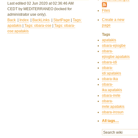
Last edited 02 Jun 2020
at 02:36:46 AM
CEDT
by MEDITERRANEO
(locked for
Files
administrator use only).
Create a new
Back
|
Index
|
BackLinks
|
StartPage
|
Tags:
page
apatakis
|
Tags: obara-ose
|
Tags: obara-
ose:apatakis
Tags
apatakis
obara-ejiogbe
obara-
ejiogbe:apatakis
obara-idi
obara-
idi:apatakis
obara-ika
obara-
ika:apatakis
obara-irete
obara-
irete:apatakis
obara-irosun
All tags…