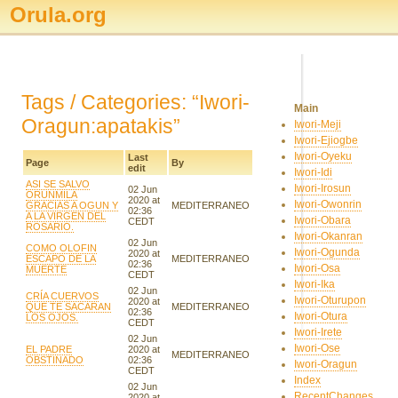
Orula.org
Tags / Categories: “Iwori-
Main
Oragun:apatakis”
Iwori-Meji
Iwori-Ejiogbe
Iwori-Oyeku
Last
Page
By
edit
Iwori-Idi
ASI SE SALVO
Iwori-Irosun
02 Jun
ORUNMILA
2020 at
Iwori-Owonrin
GRACIAS A OGUN Y
MEDITERRANEO
02:36
A LA VIRGEN DEL
Iwori-Obara
CEDT
ROSARIO.
Iwori-Okanran
02 Jun
COMO OLOFIN
Iwori-Ogunda
2020 at
ESCAPO DE LA
MEDITERRANEO
02:36
Iwori-Osa
MUERTE
CEDT
Iwori-Ika
02 Jun
CRÍA CUERVOS
Iwori-Oturupon
2020 at
QUE TE SACARAN
MEDITERRANEO
02:36
Iwori-Otura
LOS OJOS.
CEDT
Iwori-Irete
02 Jun
Iwori-Ose
EL PADRE
2020 at
MEDITERRANEO
OBSTINADO
02:36
Iwori-Oragun
CEDT
Index
02 Jun
RecentChanges
2020 at